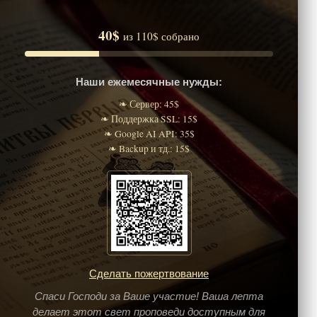
40$
из 110$ собрано
Наши ежемесячные нужды:
❧ Сервер: 45$
❧ Поддержка SSL: 15$
❧ Google AI API: 35$
❧ Backup и тд.: 15$
Сделать пожертвование
Спаси Господи за Ваше участие! Ваша лепта
делает этот свет проповеди доступным для