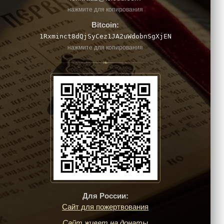
нажмите для копирования
Bitcoin:
1Rxminct8dQjSyCez1JA2uWdobnSgXjEN
нажмите для копирования
❧
Для России:
Сайт для пожертвования
Сайт живет на донаты