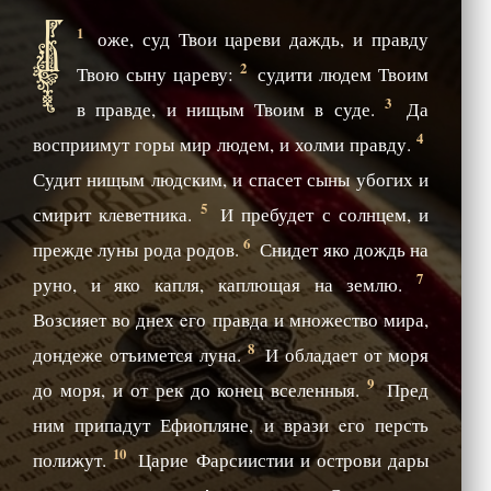
Б
1
оже, суд Твои цареви даждь, и правду
2
Твою сыну цареву:
судити людем Твоим
3
в правде, и нищым Твоим в суде.
Да
4
восприимут горы мир людем, и холми правду.
Судит нищым людским, и спасет сыны убогих и
5
смирит клеветника.
И пребудет с солнцем, и
6
прежде луны рода родов.
Снидет яко дождь на
7
руно, и яко капля, каплющая на землю.
Возсияет во днех eго правда и множество мира,
8
дондеже отъимется луна.
И обладает от моря
9
до моря, и от рек до конец вселенныя.
Пред
ним припадут Ефиопляне, и врази eго персть
10
полижут.
Царие Фарсиистии и острови дары