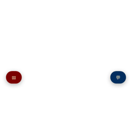
📅
💬
Также смотрите в разделе
Psalm 33