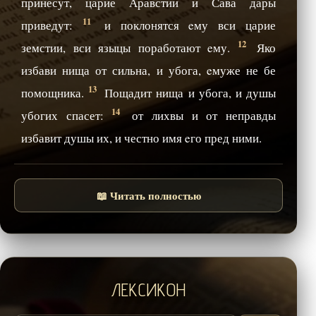
принесут, царие Аравстии и Сава дары
11
приведут:
и поклонятся eму вси царие
12
земстии, вси языцы поработают eму.
Яко
избави нища от сильна, и убога, eмуже не бе
13
помощника.
Пощадит нища и убога, и душы
14
убогих спасет:
от лихвы и от неправды
избавит душы их, и честно имя eго пред ними.
📖 Читать полностью
ЛЕКСИКОН