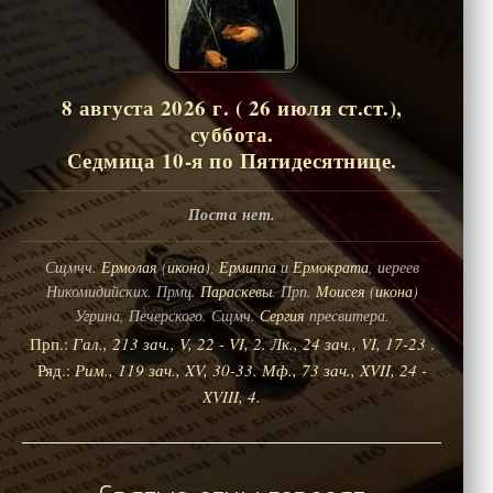
8 августа 2026 г. ( 26 июля ст.ст.),
суббота.
Седмица 10-я по Пятидесятнице.
Поста нет.
Сщмчч.
Ермолая
(
икона
),
Ермиппа
и
Ермократа
, иереев
Никомидийских. Прмц.
Параскевы
. Прп.
Моисея
(
икона
)
Угрина, Печерского. Сщмч.
Сергия
пресвитера.
Прп.:
Гал., 213 зач., V, 22 - VI, 2.
Лк., 24 зач., VI, 17-23
.
Ряд.:
Рим., 119 зач., XV, 30-33.
Мф., 73 зач., XVII, 24 -
XVIII, 4.