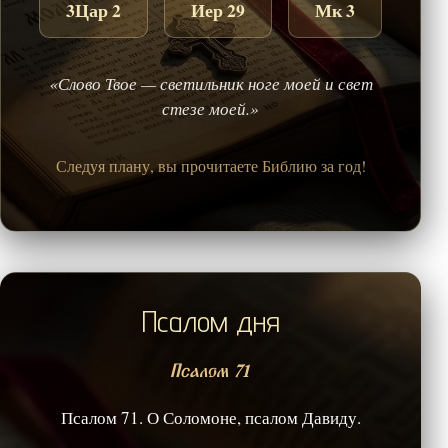
3Цар 2
Иер 29
Мк 3
«Слово Твое — светильник ноге моей и свет
стезе моей.»
Следуя плану, вы прочитаете Библию за год!
Псалом дня
Псалом 71
Псалом 71. О Соломоне, псалом Давиду.