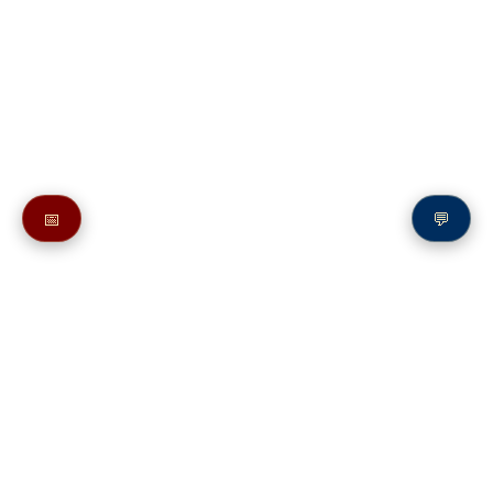
📅
💬
Также смотрите в разделе
Psalm 33
Let our Mouths be Filled with thy Praise