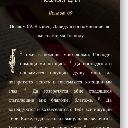
Псалом 69
Псалом 69. В конец, Давиду в воспоминание, во
еже спасти мя Господу.
Б
2
оже, в помощь мою вонми, Господи,
3
помощи ми потщися.
Да постыдятся и
посрамятся ищущии душу мою, да
возвратятся вспять и постыдятся хотящии ми
4
злая.
Да возвратятся абие стыдящеся
5
глаголющии ми: благоже, благоже.
Да
возрадуются и возвеселятся о Тебе вси ищущии
Тебе, Боже, и да глаголют выну, да возвеличится
6
Господь, любящии спасение Твое:
аз же нищ