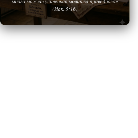
много может усиленная молитва праведного»
(Иак. 5:16)