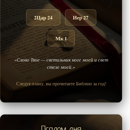
2Цар 24
Иер 27
Мк 1
«Слово Твое — светильник ноге моей и свет
стезе моей.»
Следуя плану, вы прочитаете Библию за год!
Псалом дня