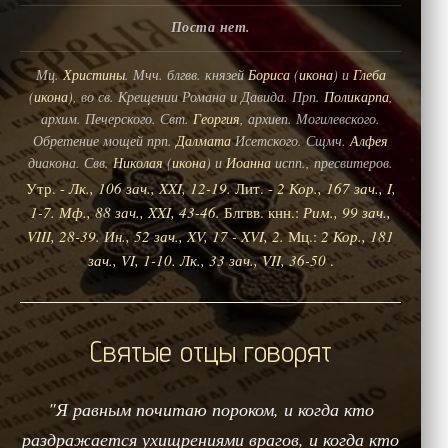
Поста нет.
Мц.
Христины
. Мчч. блгвв. князей
Бориса
(
икона
) и
Глеба
(
икона
), во св. Крещении Романа и Давида. Прп.
Поликарпа
,
архим. Печерского. Свт.
Георгия
, архиеп. Могилевского.
Обретение мощей прп.
Далмата
Исетского. Сщмч.
Алфея
диакона. Свв.
Николая
(
икона
) и
Иоанна
испп., пресвитеров.
Утр. -
Лк., 106 зач., XXI, 12-19.
Лит. -
2 Кор., 167 зач., I,
1-7.
Мф., 88 зач., XXI, 43-46.
Блгвв. кнн.:
Рим., 99 зач.,
VIII, 28-39.
Ин., 52 зач., XV, 17 - XVI, 2.
Мц.:
2 Кор., 181
зач., VI, 1-10.
Лк., 33 зач., VII, 36-50
.
Святые отцы говорят
"Я равным почитаю пороком, и когда кто
раздражается ухищрениями врагов, и когда кто