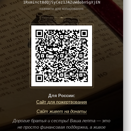
1Rxminct8dQjSyCez1JA2uWdobnSgXjEN
нажмите для копирования
❧
Для России:
Сайт для пожертвования
Сайт живет на донаты
Дорогие братья и сестры! Ваша лепта — это
не просто финансовая поддержка, а живое