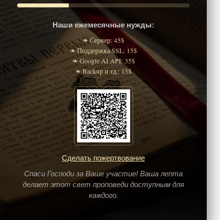
Наши ежемесячные нужды:
❧ Сервер: 45$
❧ Поддержка SSL: 15$
❧ Google AI API: 35$
❧ Backup и тд.: 15$
Сделать пожертвование
Спаси Господи за Ваше участие! Ваша лепта
делает этот свет проповеди доступным для
каждого.