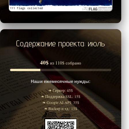
Содержание проекта: июль
40$
из 110$ собрано
Наши ежемесячные нужды:
❧ Сервер: 45$
❧ Поддержка SSL: 15$
❧ Google AI API: 35$
❧ Backup и тд.: 15$