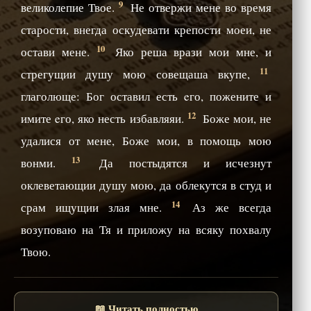
9
великолепие Твое.
Не отвержи мене во время
старости, внегда оскудевати крепости моеи, не
10
остави мене.
Яко реша врази мои мне, и
11
стрегущии душу мою совещаша вкупе,
глаголюще: Бог оставил есть eго, пожените и
12
имите eго, яко несть избавляяи.
Боже мои, не
удалися от мене, Боже мои, в помощь мою
13
вонми.
Да постыдятся и исчезнут
оклеветающии душу мою, да облекутся в студ и
14
срам ищущии злая мне.
Аз же всегда
возуповаю на Тя и приложу на всяку похвалу
Твою.
📖 Читать полностью