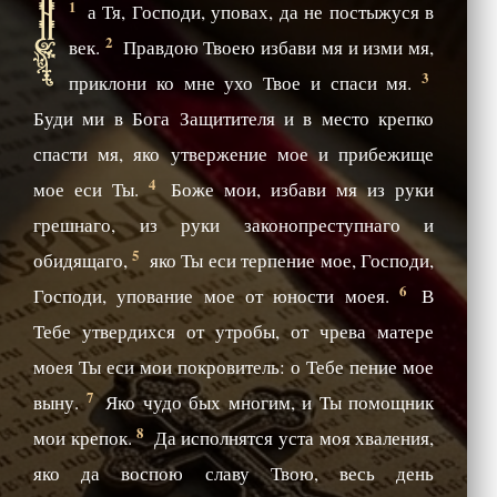
Н
1
а Тя, Господи, уповах, да не постыжуся в
2
век.
Правдою Твоею избави мя и изми мя,
3
приклони ко мне ухо Твое и спаси мя.
Буди ми в Бога Защитителя и в место крепко
спасти мя, яко утвержение мое и прибежище
4
мое еси Ты.
Боже мои, избави мя из руки
грешнаго, из руки законопреступнаго и
5
обидящаго,
яко Ты еси терпение мое, Господи,
6
Господи, упование мое от юности моея.
В
Тебе утвердихся от утробы, от чрева матере
моея Ты еси мои покровитель: о Тебе пение мое
7
выну.
Яко чудо бых многим, и Ты помощник
8
мои крепок.
Да исполнятся уста моя хваления,
яко да воспою славу Твою, весь день