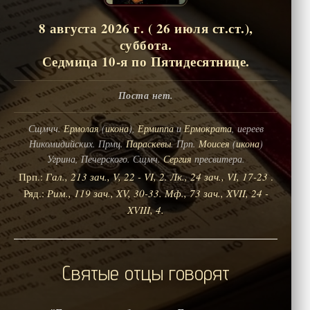
8 августа 2026 г. ( 26 июля ст.ст.),
суббота.
Седмица 10-я по Пятидесятнице.
Поста нет.
Сщмчч.
Ермолая
(
икона
),
Ермиппа
и
Ермократа
, иереев
Никомидийских. Прмц.
Параскевы
. Прп.
Моисея
(
икона
)
Угрина, Печерского. Сщмч.
Сергия
пресвитера.
Прп.:
Гал., 213 зач., V, 22 - VI, 2.
Лк., 24 зач., VI, 17-23
.
Ряд.:
Рим., 119 зач., XV, 30-33.
Мф., 73 зач., XVII, 24 -
XVIII, 4.
Святые отцы говорят