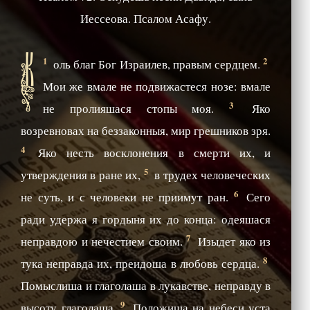
Иессеова. Псалом Асафу.
К
1
2
оль благ Бог Израилев, правым сердцем.
Мои же вмале не подвижастеся нозе: вмале
3
не пролияшася стопы моя.
Яко
возревновах на беззаконныя, мир грешников зря.
4
Яко несть восклонения в смерти их, и
5
утверждения в ране их,
в трудех человеческих
6
не суть, и с человеки не приимут ран.
Сего
ради удержа я гордыня их до конца: одеяшася
7
неправдою и нечестием своим.
Изыдет яко из
8
тука неправда их, преидоша в любовь сердца.
Помыслиша и глаголаша в лукавстве, неправду в
9
высоту глаголаша.
Положиша на небеси уста