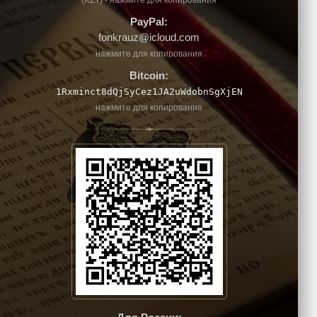
(KZT) - нажмите для копирования
PayPal:
fonkrauz@icloud.com
нажмите для копирования
Bitcoin:
1Rxminct8dQjSyCez1JA2uWdobnSgXjEN
нажмите для копирования
❧