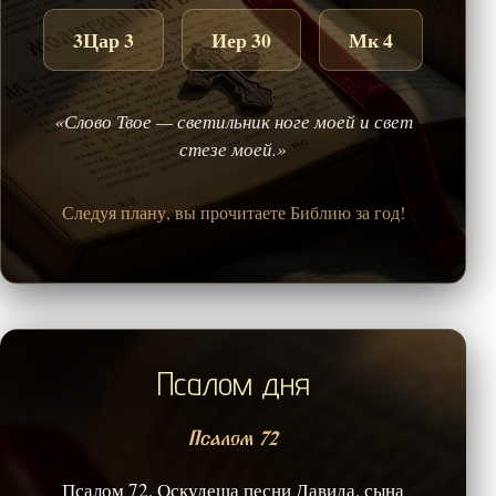
3Цар 3
Иер 30
Мк 4
«Слово Твое — светильник ноге моей и свет
стезе моей.»
Следуя плану, вы прочитаете Библию за год!
Псалом дня
Псалом 72
Псалом 72. Оскудеша песни Давида, сына