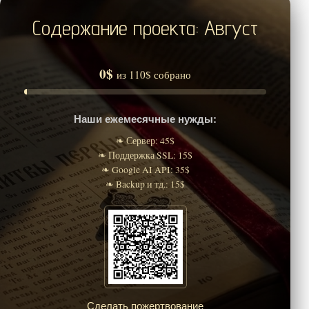
Содержание проекта: Август
0$
из 110$ собрано
Наши ежемесячные нужды:
❧ Сервер: 45$
❧ Поддержка SSL: 15$
❧ Google AI API: 35$
❧ Backup и тд.: 15$
Сделать пожертвование