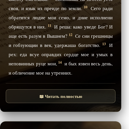
10
своя, и язык их преиде по земли.
Сего ради
обратятся людие мои семо, и дние исполнени
11
обрящутся в них.
И реша: како уведе Бог? И
12
аще есть разум в Вышнем?
Се сии грешницы
13
и гобзующии в век, удержаша богатство.
И
рех: еда всуе оправдих сердце мое и умых в
14
неповинных руце мои,
и бых язвен весь день,
и обличение мое на утренних.
📖 Читать полностью