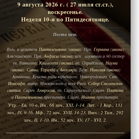
9 августа 2026 г. ( 27 июля ст.ст.),
воскресенье.
Неделя 10-я по Пятидесятнице.
Поста нет.
Вмч. и целителя
Пантелеимона
(
икона
). Прп.
Германа
(
икона
)
Аляскинского. Прп.
Анфисы
(
икона
) исп., игумении и 90 сестер
ее. Равноапп.
Климента
(
икона
), еп. Охридского,
Наума
(
икона
),
Саввы
,
Горазда
и
Ангеляра
. Блж.
Николая
(
икона
)
Кочанова, Христа ради юродивого, Новгородского. Свт.
Иоасафа
, митр. Московского и всея Руси.
Собор Смоленских
святых
. Сщмч.
Амвросия
, еп. Сарапульского. Сщмч.
Платона
и
Пантелеимона
пресвитера. Сщмч.
Иоанна
пресвитера.
Утр. - Ев. 10-е,
Ин., 66 зач., XXI, 1-14.
Лит. -
1 Кор., 131
зач., IV, 9-16.
Мф., 72 зач., XVII, 14-23.
Вмч.:
2 Тим., 292
зач., II, 1-10.
Ин., 52 зач., XV, 17 - XVI, 2.