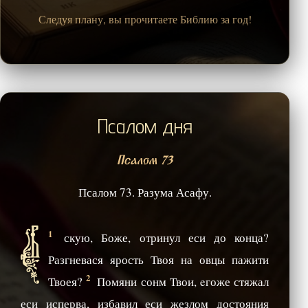
Следуя плану, вы прочитаете Библию за год!
Псалом дня
Псалом 73
Псалом 73. Разума Асафу.
В
1
скую, Боже, отринул еси до конца?
Разгневася ярость Твоя на овцы пажити
2
Твоея?
Помяни сонм Твои, eгоже стяжал
еси исперва, избавил еси жезлом достояния