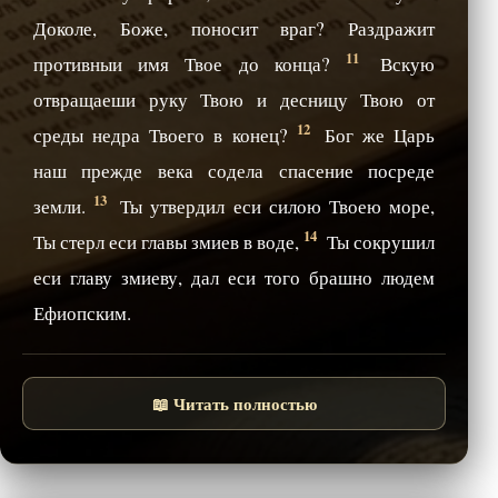
Доколе, Боже, поносит враг? Раздражит
11
противныи имя Твое до конца?
Вскую
отвращаеши руку Твою и десницу Твою от
12
среды недра Твоего в конец?
Бог же Царь
наш прежде века содела спасение посреде
13
земли.
Ты утвердил еси силою Твоею море,
14
Ты стерл еси главы змиев в воде,
Ты сокрушил
еси главу змиеву, дал еси того брашно людем
Ефиопским.
📖 Читать полностью