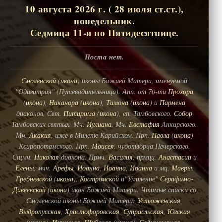
10 августа 2026 г. ( 28 июля ст.ст.),
понедельник.
Седмица 11-я по Пятидесятнице.
Поста нет.
Смоленской
(
икона
) иконы Божией Матери, именуемой
"Одигитрия" (Путеводительница). Апп. от 70-ти
Прохора
(
икона
),
Никанора
(
икона
),
Тимона
(
икона
) и
Пармена
диаконов. Свт.
Питирима
(
икона
), еп. Тамбовского.
Собор
Тамбовских святых. Мч.
Иулиана
. Мч.
Евстафия
Анкирского.
Мч.
Акакия
, иже в Милете Карийском. Прп.
Павла
(
икона
)
Ксиропотамского. Прп.
Моисея
, чудотворца Печерского.
Сщмч.
Николая
диакона. Прмч.
Василия
, прмцц.
Анастасии
и
Елены
, мчч.
Арефы
,
Иоанна
,
Иоанна
,
Иоанна
и мц.
Мавры
.
Гребневской
(
икона
),
Костромской
и"Умиление"
Серафимо-
Дивеевской
(
икона
) икон Божией Матери. Чтимые списки со
Смоленской иконы Божией Матери:
Устюженская
,
Выдропусская
,
Христофоровская
,
Супрасльская
,
Югская