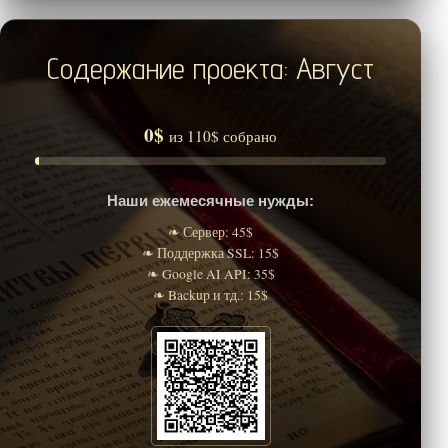
Содержание проекта: Август
0$
из 110$ собрано
Наши ежемесячные нужды:
❧ Сервер: 45$
❧ Поддержка SSL: 15$
❧ Google AI API: 35$
❧ Backup и тд.: 15$