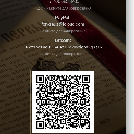
+7 706 685 4405
(KZT) - нажмите для копирования
PayPal:
fonkrauz@icloud.com
нажмите для копирования
Bitcoin:
1Rxminct8dQjSyCez1JA2uWdobnSgXjEN
нажмите для копирования
❧