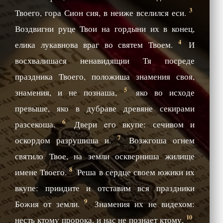
3
Твоего, гора Сион сия, в неиже вселился еси.
Воздвигни руце Твои на гордыни их в конец,
4
елика лукавнова враг во святем Твоем.
И
восхвалишася ненавидящии Тя посреде
праздника Твоего, положиша знамения своя,
5
знамения, и не познаша,
яко во исходе
превыше, яко в дубраве древяне секирами
6
разсекоша.
Двери eго вкупе: сечивом и
7
оскордом разрушиша и.
Возжгоша огнем
святило Твое, на земли оскверниша жилище
8
имене Твоего.
Реша в сердце своем южики их
вкупе: приидите и отставим вся праздники
9
Божия от земли.
Знамения их не видехом:
10
несть ктому пророка, и нас не познает ктому.