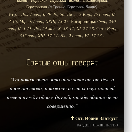
(
икона
),
Игрицкая
,
Шуйская
(
икона
),
Седмиезерная
,
Сергиевская
(в Троице-Сергиевой Лавре).
Утр. -
Лк., 4 зач., I, 39-49, 56.
Лит. -
2 Кор., 171 зач., II,
3-15.
Мф., 94 зач., XXIII, 13-22.
Богородицы:
Флп., 240
зач., II, 5-11.
Лк., 54 зач., X, 38-42; XI, 27-28.
Свт.:
Евр.,
335 зач., XIII, 17-21.
Лк., 24 зач., VI, 17-23
.
Святые отцы говорят
"Он показывает, что иное зависит от дел, а
иное от слова, и каждая из этих двух частей
имеет нужду одна в другой, чтобы здание было
совершенно."
✝️ свт. Иоанн Златоуст
РАЗДЕЛ: СВЯЩЕНСТВО