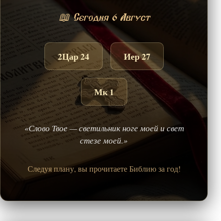
📖 Сегодня 6 Август
2Цар 24
Иер 27
Мк 1
«Слово Твое — светильник ноге моей и свет
стезе моей.»
Следуя плану, вы прочитаете Библию за год!