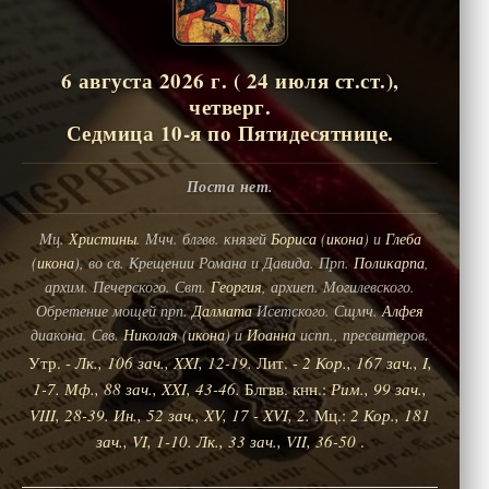
6 августа 2026 г. ( 24 июля ст.ст.),
четверг.
Седмица 10-я по Пятидесятнице.
Поста нет.
Мц.
Христины
. Мчч. блгвв. князей
Бориса
(
икона
) и
Глеба
(
икона
), во св. Крещении Романа и Давида. Прп.
Поликарпа
,
архим. Печерского. Свт.
Георгия
, архиеп. Могилевского.
Обретение мощей прп.
Далмата
Исетского. Сщмч.
Алфея
диакона. Свв.
Николая
(
икона
) и
Иоанна
испп., пресвитеров.
Утр. -
Лк., 106 зач., XXI, 12-19.
Лит. -
2 Кор., 167 зач., I,
1-7.
Мф., 88 зач., XXI, 43-46.
Блгвв. кнн.:
Рим., 99 зач.,
VIII, 28-39.
Ин., 52 зач., XV, 17 - XVI, 2.
Мц.:
2 Кор., 181
зач., VI, 1-10.
Лк., 33 зач., VII, 36-50
.