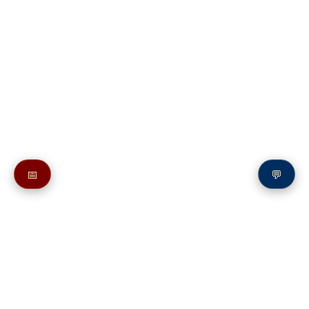
📅
💬
Также смотрите в разделе
Psalm 33