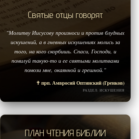
Святые отцы говорят
"Молитву Иисусову произноси и против блудных
искушений, а в гневных искушениях молись за
того, на кого скорбишь. Спаси, Господи, и
помилуй такую-то и ее святыми молитвами
помози мне, окаянной и грешной."
✝️ прп. Амвросий Оптинский (Гренков)
РАЗДЕЛ: ИСКУШЕНИЯ
ПЛАН ЧТЕНИЯ БИБЛИИ