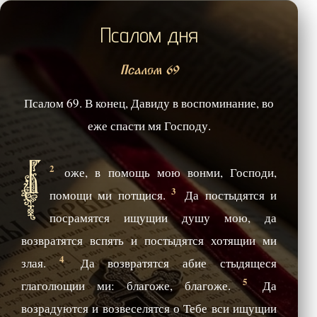
Псалом дня
Псалом 69
Псалом 69. В конец, Давиду в воспоминание, во
еже спасти мя Господу.
Б
2
оже, в помощь мою вонми, Господи,
3
помощи ми потщися.
Да постыдятся и
посрамятся ищущии душу мою, да
возвратятся вспять и постыдятся хотящии ми
4
злая.
Да возвратятся абие стыдящеся
5
глаголющии ми: благоже, благоже.
Да
возрадуются и возвеселятся о Тебе вси ищущии