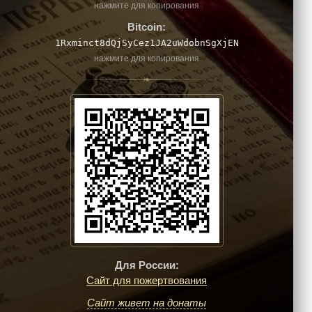
нажмите для копирования
Bitcoin:
1Rxminct8dQjSyCez1JA2uWdobnSgXjEN
нажмите для копирования
❧
Для России:
Сайт для пожертвования
Сайт живет на донаты