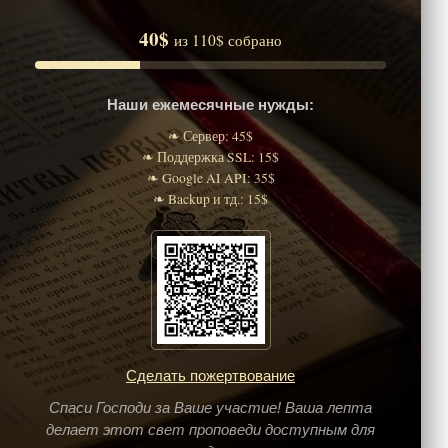
40$
из 110$ собрано
Наши ежемесячные нужды:
❧ Сервер: 45$
❧ Поддержка SSL: 15$
❧ Google AI API: 35$
❧ Backup и тд.: 15$
Сделать пожертвование
Спаси Господи за Ваше участие! Ваша лепта
делает этот свет проповеди доступным для