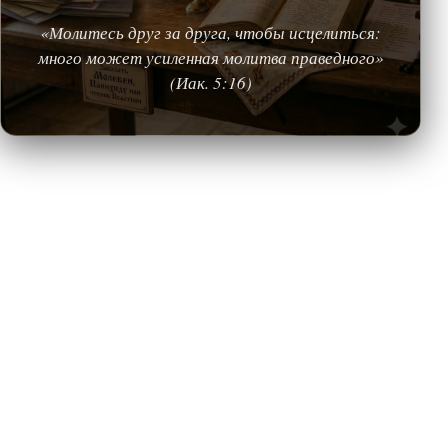
«Молитесь друг за друга, чтобы исцелиться:
много может усиленная молитва праведного»
(Иак. 5:16)