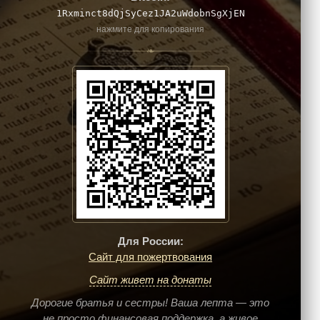
1Rxminct8dQjSyCez1JA2uWdobnSgXjEN
нажмите для копирования
❧
Для России:
Сайт для пожертвования
Сайт живет на донаты
Дорогие братья и сестры! Ваша лепта — это
не просто финансовая поддержка, а живое