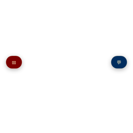
📅
💬
Также смотрите в разделе
Psalm 33
Let our Mouths be Filled with thy Praise