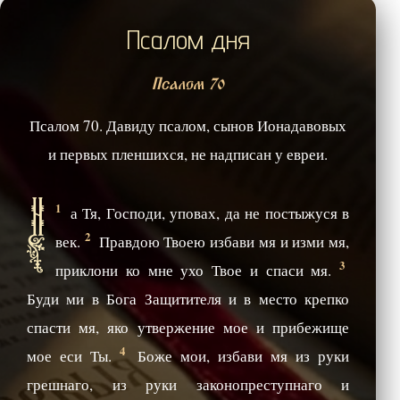
Псалом дня
Псалом 70
Псалом 70. Давиду псалом, сынов Ионадавовых
и первых пленшихся, не надписан у евреи.
Н
1
а Тя, Господи, уповах, да не постыжуся в
2
век.
Правдою Твоею избави мя и изми мя,
3
приклони ко мне ухо Твое и спаси мя.
Буди ми в Бога Защитителя и в место крепко
спасти мя, яко утвержение мое и прибежище
4
мое еси Ты.
Боже мои, избави мя из руки
грешнаго, из руки законопреступнаго и