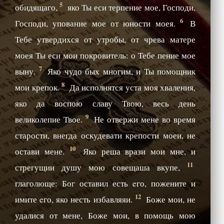
5
обидящаго,
яко Ты еси терпение мое, Господи,
6
Господи, упование мое от юности моея.
В
Тебе утвердихся от утробы, от чрева матере
моея Ты еси мои покровитель: о Тебе пение мое
7
выну.
Яко чудо бых многим, и Ты помощник
8
мои крепок.
Да исполнятся уста моя хваления,
яко да воспою славу Твою, весь день
9
великолепие Твое.
Не отвержи мене во время
старости, внегда оскудевати крепости моеи, не
10
остави мене.
Яко реша врази мои мне, и
11
стрегущии душу мою совещаша вкупе,
глаголюще: Бог оставил есть eго, пожените и
12
имите eго, яко несть избавляяи.
Боже мои, не
удалися от мене, Боже мои, в помощь мою