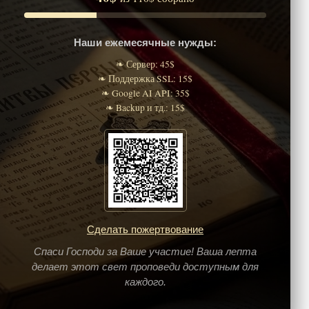
Наши ежемесячные нужды:
❧ Сервер: 45$
❧ Поддержка SSL: 15$
❧ Google AI API: 35$
❧ Backup и тд.: 15$
Сделать пожертвование
Спаси Господи за Ваше участие! Ваша лепта
делает этот свет проповеди доступным для
каждого.