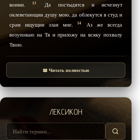
13
вонми.
Да постыдятся и исчезнут
оклеветающии душу мою, да облекутся в студ и
14
срам ищущии злая мне.
Аз же всегда
возуповаю на Тя и приложу на всяку похвалу
Твою.
📖 Читать полностью
ЛЕКСИКОН