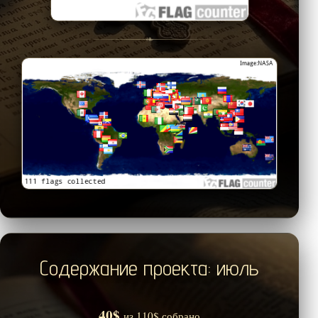
❧
Содержание проекта: июль
40$
из 110$ собрано