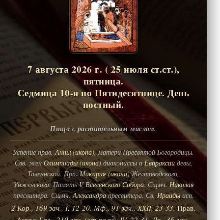
7 августа 2026 г. ( 25 июля ст.ст.),
пятница.
Седмица 10-я по Пятидесятнице. День
постный.
Пища с растительным маслом.
Успение прав.
Анны
(
икона
), матери Пресвятой Богородицы.
Свв. жен
Олимпиады
(
икона
) диакониссы и
Евпраксии
девы,
Тавеннской. Прп.
Макария
(
икона
) Желтоводского,
Унженского. Память
V Вселенского Собора
. Сщмч.
Николая
пресвитера. Сщмч.
Александра
пресвитера. Св.
Ираиды
исп.
2 Кор., 169 зач., I, 12-20.
Мф., 91 зач., XXII, 23-33.
Прав.
Анны:
Гал., 210 зач. (от полу́), IV, 22-31.
Лк., 36 зач.,