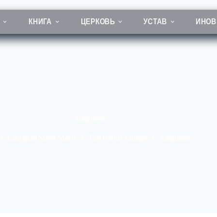
КНИГА
ЦЕРКОВЬ
УСТАВ
ИНОВ
Anaphora
Liturgical Sheet Music
The Divine Liturgy
Anaphora
авная