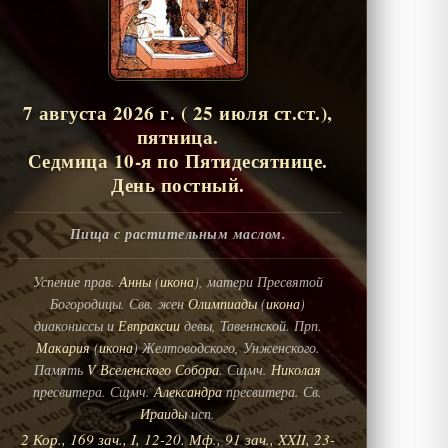
7 августа 2026 г. ( 25 июля ст.ст.),
пятница.
Седмица 10-я по Пятидесятнице.
День постный.
Пища с растительным маслом.
Успение прав.
Анны
(
икона
), матери Пресвятой
Богородицы. Свв. жен
Олимпиады
(
икона
)
диакониссы и
Евпраксии
девы, Тавеннской. Прп.
Макария
(
икона
) Желтоводского, Унженского.
Память
V Вселенского Собора
. Сщмч.
Николая
пресвитера. Сщмч.
Александра
пресвитера. Св.
Ираиды
исп.
2 Кор., 169 зач., I, 12-20.
Мф., 91 зач., XXII, 23-