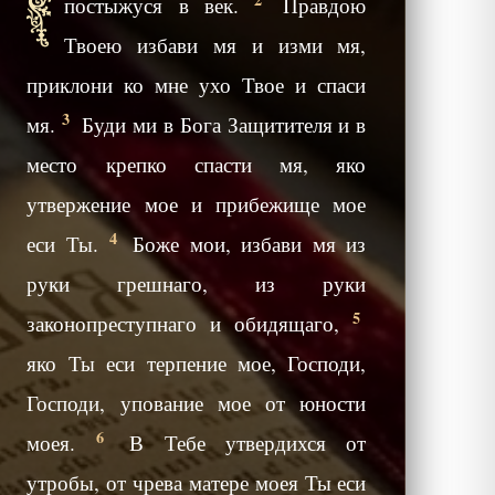
постыжуся в век.
Правдою
Твоею избави мя и изми мя,
приклони ко мне ухо Твое и спаси
3
мя.
Буди ми в Бога Защитителя и в
место крепко спасти мя, яко
утвержение мое и прибежище мое
4
еси Ты.
Боже мои, избави мя из
руки грешнаго, из руки
5
законопреступнаго и обидящаго,
яко Ты еси терпение мое, Господи,
Господи, упование мое от юности
6
моея.
В Тебе утвердихся от
утробы, от чрева матере моея Ты еси