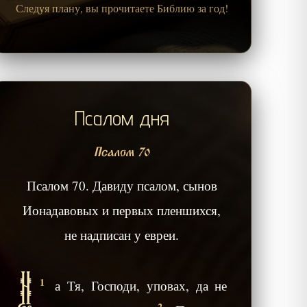
Следуя плану, вы прочитаете Библию за год!
Псалом дня
Псалом 70
Псалом 70. Давиду псалом, сынов
Ионадавовых и первых пленшихся,
не надписан у евреи.
Н
1
а Тя, Господи, уповах, да не
2