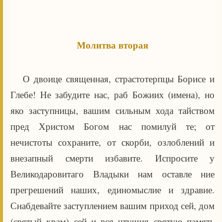
Молитва вторая
О двоице священная, страстотерпцы Борисе и
Глебе! Не забудите нас, раб Божиих (имена), но
яко заступницы, вашим сильным хода тайством
пред Христом Богом нас помилуй те; от
нечистоты сохраните, от скорби, озлоблений и
внезапный смерти избавите. Испросите у
Великодаровитаго Владыки нам оставле ние
прегрешений наших, единомыслие и здравие.
Снабдевайте заступлением вашим приход сей, дом
(святый храм) сей и вся чтущия святую память