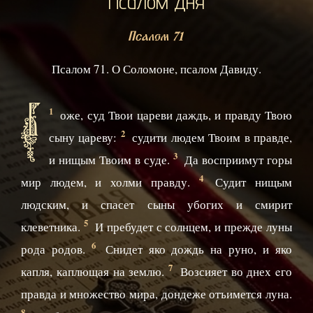
Псалом дня
Псалом 71
Псалом 71. О Соломоне, псалом Давиду.
Б
1
оже, суд Твои цареви даждь, и правду Твою
2
сыну цареву:
судити людем Твоим в правде,
3
и нищым Твоим в суде.
Да восприимут горы
4
мир людем, и холми правду.
Судит нищым
людским, и спасет сыны убогих и смирит
5
клеветника.
И пребудет с солнцем, и прежде луны
6
рода родов.
Снидет яко дождь на руно, и яко
7
капля, каплющая на землю.
Возсияет во днех eго
правда и множество мира, дондеже отъимется луна.
8