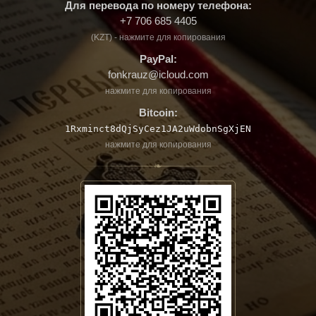
Для перевода по номеру телефона:
+7 706 685 4405
(KZT) - нажмите для копирования
PayPal:
fonkrauz@icloud.com
нажмите для копирования
Bitcoin:
1Rxminct8dQjSyCez1JA2uWdobnSgXjEN
нажмите для копирования
❧