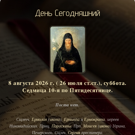
День Сегодняшний
8 августа 2026 г. ( 26 июля ст.ст.), суббота.
Седмица 10-я по Пятидесятнице.
Поста нет.
Сщмчч.
Ермолая
(
икона
),
Ермиппа
и
Ермократа
, иереев
Никомидийских. Прмц.
Параскевы
. Прп.
Моисея
(
икона
) Угрина,
Печерского. Сщмч.
Сергия
пресвитера.