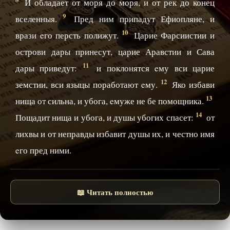
И обладает от моря до моря, и от рек до конец
9
вселенныя.
Пред ним припадут Ефиопляне, и
10
врази eго персть полижут.
Царие Фарсиистии и
острови дары принесут, царие Аравстии и Сава
11
дары приведут:
и поклонятся eму вси царие
12
земстии, вси языцы поработают eму.
Яко избави
13
нища от сильна, и убога, eмуже не бе помощника.
14
Пощадит нища и убога, и душы убогих спасет:
от
лихвы и от неправды избавит душы их, и честно имя
eго пред ними.
📖 Читать полностью