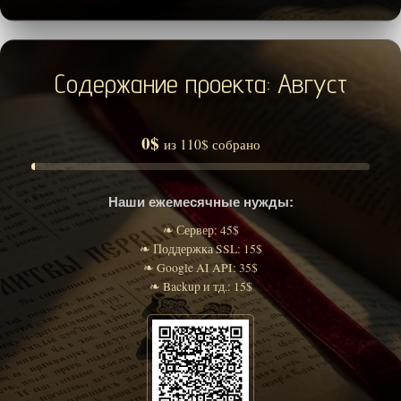
Содержание проекта: Август
0$
из 110$ собрано
Наши ежемесячные нужды:
❧ Сервер: 45$
❧ Поддержка SSL: 15$
❧ Google AI API: 35$
❧ Backup и тд.: 15$