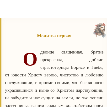
Молитва первая
О
двоице священная, братие
прекрасная, доблии
страстотерпцы Борисе и Глебе,
от юности Христу верою, чистотою и любовию
послужившии, и кровми своими, яко багряницею
украсившиися и ныне со Христом царствующии,
не забудите и нас сущих на земли, но яко теплии
заступницы, вашим сильным ходатайством пред