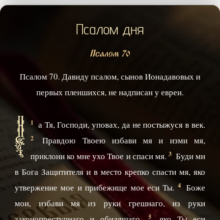
Псалом дня
Псалом 70
Псалом 70. Давиду псалом, сынов Ионадавовых и
первых пленшихся, не надписан у евреи.
Н
1
а Тя, Господи, уповах, да не постыжуся в век.
2
Правдою Твоею избави мя и изми мя,
3
приклони ко мне ухо Твое и спаси мя.
Буди ми
в Бога Защитителя и в место крепко спасти мя, яко
4
утвержение мое и прибежище мое еси Ты.
Боже
мои, избави мя из руки грешнаго, из руки
5
законопреступнаго и обидящаго,
яко Ты еси