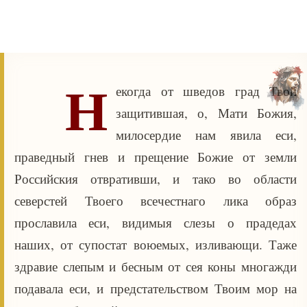
Н
екогда от шведов град Твой
защитившая, о, Мати Божия,
милосердие нам явила еси,
праведный гнев и прещение Божие от земли
Российския отвративши, и тако во области
северстей Твоего всечестнаго лика образ
прославила еси, видимыя слезы о прадедах
наших, от супостат воюемых, изливающи. Таже
здравие слепым и бесным от сея коны многажди
подавала еси, и предстательством Твоим мор на