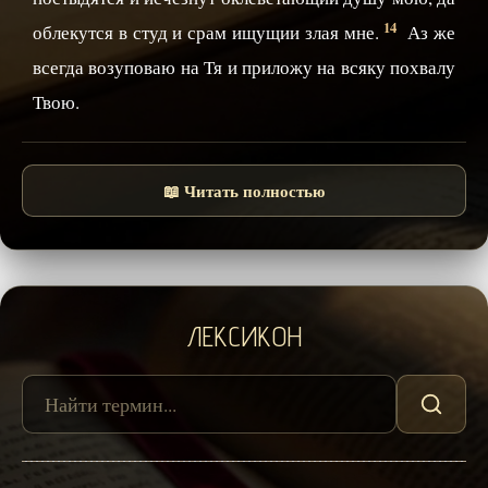
14
облекутся в студ и срам ищущии злая мне.
Аз же
всегда возуповаю на Тя и приложу на всяку похвалу
Твою.
📖 Читать полностью
ЛЕКСИКОН