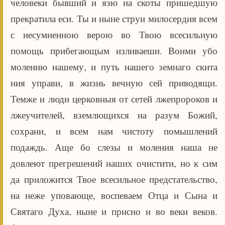
человеки бывший и язю на скоты пришедшую
прекратила еси. Ты и ныне струи милосердия всем
с несумненною верою во Твою всесильную
помощь прибегающым изливаеши. Вонми убо
молению нашему, и путь нашего земнаго скита
ния управи, в жизнь вечную сей приводящи.
Темже и люди церковныя от сетей лжепророков и
лжеучителей, вземлющихся на разум Божий,
сохрани, и всем нам чистоту помышлений
подаждь. Аще бо слезы и моления наша не
довлеют прегрешений наших очистити, но к сим
да приложится Твое всесильное предстательство,
на неже уповающе, воспеваем Отца и Сына и
Святаго Духа, ныне и присно и во веки веков.