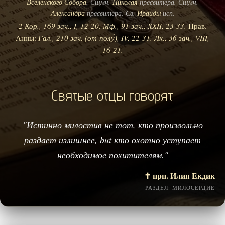
Вселенского Собора
. Сщмч.
Николая
пресвитера. Сщмч.
Александра
пресвитера. Св.
Ираиды
исп.
2 Кор., 169 зач., I, 12-20.
Мф., 91 зач., XXII, 23-33.
Прав.
Анны:
Гал., 210 зач. (от полу́), IV, 22-31.
Лк., 36 зач., VIII,
16-21.
Святые отцы говорят
"Истинно милостив не тот, кто произвольно
раздает излишнее, but кто охотно уступает
необходимое похитителям."
✝️ прп. Илия Екдик
РАЗДЕЛ: МИЛОСЕРДИЕ