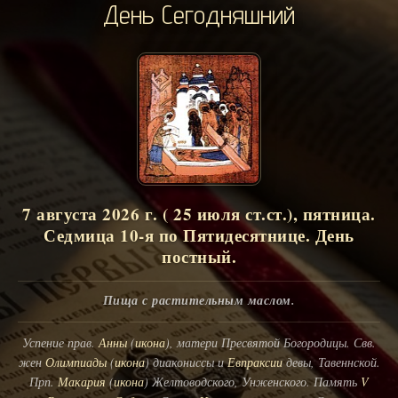
День Сегодняшний
7 августа 2026 г. ( 25 июля ст.ст.), пятница.
Седмица 10-я по Пятидесятнице. День
постный.
Пища с растительным маслом.
Успение прав.
Анны
(
икона
), матери Пресвятой Богородицы. Свв.
жен
Олимпиады
(
икона
) диакониссы и
Евпраксии
девы, Тавеннской.
Прп.
Макария
(
икона
) Желтоводского, Унженского. Память
V