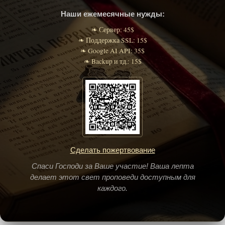
Наши ежемесячные нужды:
❧ Сервер: 45$
❧ Поддержка SSL: 15$
❧ Google AI API: 35$
❧ Backup и тд.: 15$
Сделать пожертвование
Спаси Господи за Ваше участие! Ваша лепта
делает этот свет проповеди доступным для
каждого.