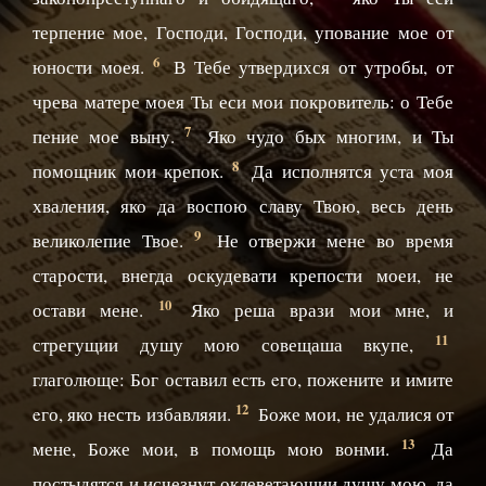
терпение мое, Господи, Господи, упование мое от
6
юности моея.
В Тебе утвердихся от утробы, от
чрева матере моея Ты еси мои покровитель: о Тебе
7
пение мое выну.
Яко чудо бых многим, и Ты
8
помощник мои крепок.
Да исполнятся уста моя
хваления, яко да воспою славу Твою, весь день
9
великолепие Твое.
Не отвержи мене во время
старости, внегда оскудевати крепости моеи, не
10
остави мене.
Яко реша врази мои мне, и
11
стрегущии душу мою совещаша вкупе,
глаголюще: Бог оставил есть eго, пожените и имите
12
eго, яко несть избавляяи.
Боже мои, не удалися от
13
мене, Боже мои, в помощь мою вонми.
Да
постыдятся и исчезнут оклеветающии душу мою, да