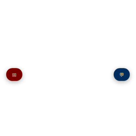
📅
💬
Также в молитвослове:
Молитвы к Пресвятой Богородице перед Ея иконой, именуемой
«Барской»
Молитвы святым на букву Б