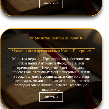
Читать
Молитвы
Пресвятой
Богородице
перед
Ея
иконой,
именуемой
«Киево-
Молитвы святым на букву К
Печерской»
Молитвы всем преподобным Киево-Печерским
Молитва первая Преподобнии и богоноснии
отцы наши Антоние и Феодосие, и вси
преподобнии Печерстии, светила земная
пресветлая, от темных мест пещерных в земли
Русской славно просиявшии, и сию многими
светозарными ангелонравнаго вашего жития
звездами онебесившии, всю же Вселенную
высоких…
Читать
Молитвы
всем
преподобным