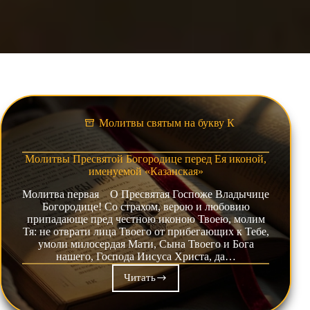
Молитвы святым на букву К
Молитвы Пресвятой Богородице перед Ея иконой,
именуемой «Казанская»
Молитва первая О Пресвятая Госпоже Владычице
Богородице! Со страхом, верою и любовию
припадающе пред честною иконою Твоею, молим
Тя: не отврати лица Твоего от прибегающих к Тебе,
умоли милосердая Мати, Сына Твоего и Бога
нашего, Господа Иисуса Христа, да…
Читать
Молитвы
Пресвятой
Богородице