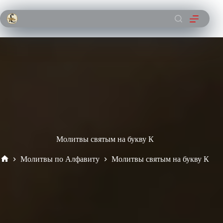
Перейти
к
сути
Молитвы святым на букву К
Молитвы по Алфавиту
Молитвы святым на букву К
Главная