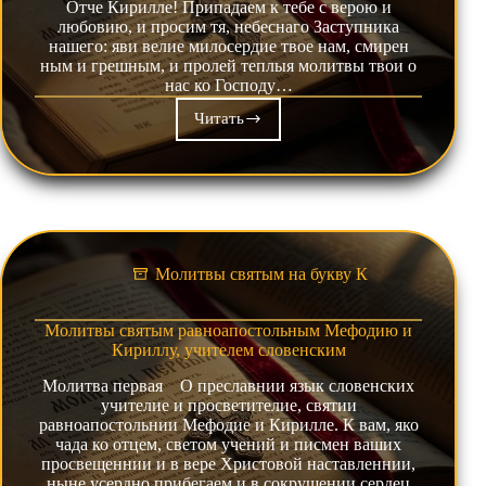
Отче Кирилле! Припадаем к тебе с верою и
любовию, и просим тя, небеснаго Заступника
нашего: яви велие милосердие твое нам, смирен
ным и грешным, и пролей теплыя молитвы твои о
нас ко Господу…
Читать
Молитва
преподобному
Кириллу,
игумену
Белоезерскому,
чудотворцу
Молитвы святым на букву К
Молитвы святым равноапостольным Мефодию и
Кириллу, учителем словенским
Молитва первая О преславнии язык словенских
учителие и просветителие, святии
равноапостольнии Мефодие и Кирилле. К вам, яко
чада ко отцем, светом учений и писмен ваших
просвещеннии и в вере Христовой наставленнии,
ныне усердно прибегаем и в сокрушении сердец