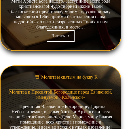
Мати Христа Бога нашего, Заступнице всего рода
христианскаго! Чудо творней иконе Твоей
благоговейно предстояще, молим Тя, услыши нас,
молящихся Тебе: приими благодарения наша
недостойная о всех неизре ченных Твоих к нам
благодеяниих, в месте…
Читать
Молитвы
к
Пресвятой
Богородице
перед
Ея
иконой,
именуемой
Молитвы святым на букву К
«Козельщанская»
Молитва к Пресвятой Богородице перед Ея иконой,
именуемой «Колочской»
Пречистая Владычице Богородице, Царица
Небесе и земли, высшая Ангел и Архангел и всея
твари Честнейшая, чистая Дево Марие, миру Благая
помощнице, всех христиан поможение и
утверждение, и всем во всяких нуждах избавление!