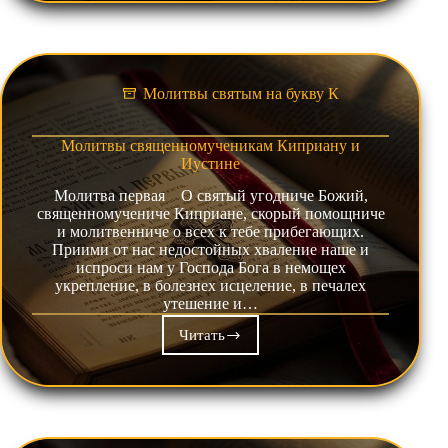
Киево-
Печерским
Молитвы святым на букву К
Молитвы священномученикам Киприану и
Иустине
Молитва первая О святый угодниче Божий,
священномучениче Киприане, скорый помощниче
и молитвенниче о всех к тебе прибегающих.
Приими от нас недостойных хваление наше и
испроси нам у Господа Бога в немощех
укрепление, в болезнех исцеление, в печалех
утешение и…
Читать
Молитвы
священномученикам
Киприану
и
Иустине