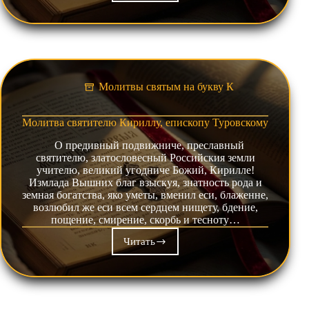
преподобному
Кириллу,
Новоезерскому
чудотворцу
Молитвы святым на букву К
Молитва святителю Кириллу, епископу Туровскому
О предивный подвижниче, преславный
святителю, златословесный Российския земли
учителю, великий угодниче Божий, Кирилле!
Измлада Вышних благ взыскуя, знатность рода и
земная богатства, яко уметы, вменил еси, блаженне,
возлюбил же еси всем сердцем нищету, бдение,
пощение, смирение, скорбь и тесноту…
Читать
Молитва
святителю
Кириллу,
епископу
Туровскому