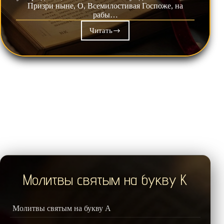
Призри ныне, О, Всемилостивая Госпоже, на
рабы…
Читать
Молитва
к
Пресвятой
Богородице
перед
Ея
иконой,
именуемой
«Колочской»
Молитвы святым на букву К
Молитвы святым на букву А