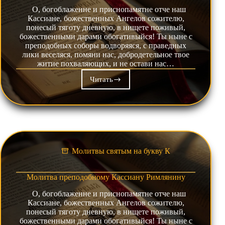
О, богоблаженне и приснопамятне отче наш
Кассиане, божественных Ангелов сожителю,
понесый тяготу дневную, в нищете поживый,
божественными дарами обогативыйся! Ты ныне с
преподобных соборы водворяяся, с праведных
лики веселяся, помяни нас, добродетельное твое
житие похваляющих, и не остави нас…
Читать
Молитва
преподобному
Кассиану
Римлянину
Молитвы святым на букву К
Молитва преподобному Кассиану Римлянину
О, богоблаженне и приснопамятне отче наш
Кассиане, божественных Ангелов сожителю,
понесый тяготу дневную, в нищете поживый,
божественными дарами обогативыйся! Ты ныне с