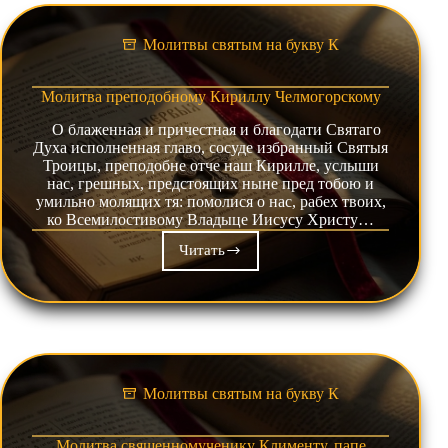
Молитвы святым на букву К
Молитва преподобному Кириллу Челмогорскому
О блаженная и причестная и благодати Святаго
Духа исполненная главо, сосуде избранный Святыя
Троицы, преподобне отче наш Кирилле, услыши
нас, грешных, предстоящих ныне пред тобою и
умильно молящих тя: помолися о нас, рабех твоих,
ко Всемилостивому Владыце Иисусу Христу…
Читать
Молитва
преподобному
Кириллу
Челмогорскому
Молитвы святым на букву К
Молитва священномученику Клименту, папе