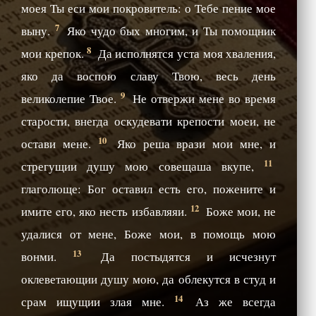
моея Ты еси мои покровитель: о Тебе пение мое
7
выну.
Яко чудо бых многим, и Ты помощник
8
мои крепок.
Да исполнятся уста моя хваления,
яко да воспою славу Твою, весь день
9
великолепие Твое.
Не отвержи мене во время
старости, внегда оскудевати крепости моеи, не
10
остави мене.
Яко реша врази мои мне, и
11
стрегущии душу мою совещаша вкупе,
глаголюще: Бог оставил есть eго, пожените и
12
имите eго, яко несть избавляяи.
Боже мои, не
удалися от мене, Боже мои, в помощь мою
13
вонми.
Да постыдятся и исчезнут
оклеветающии душу мою, да облекутся в студ и
14
срам ищущии злая мне.
Аз же всегда