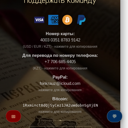
Номер карты:
4003 0351 8783 9142
(USD / EUR / KZT) - нажмите для копирования
Для перевода по номеру телефона:
+7 706 685 4405
(KZT) - нажмите для копирования
PayPal:
fonkrauz@icloud.com
нажмите для копирования
Bitcoin:
1Rxminct8dQjSyCez1JA2uWdobnSgXjEN
нажмите для копирования
📅
💬
❧