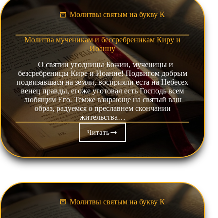
Молитвы святым на букву К
Молитва мученикам и бессребреникам Киру и
Иоанну
О святии угодницы Божии, мученицы и
безсребреницы Кире и Иоанне! Подвигом добрым
подвизавшася на земли, восприяли еста на Небесех
венец правды, егоже уготовал есть Господь всем
любящим Его. Темже взирающе на святый ваш
образ, радуемся о преславнем скончании
жительства…
Читать
Молитва
мученикам
и
бессребреникам
Киру
и
Иоанну
Молитвы святым на букву К