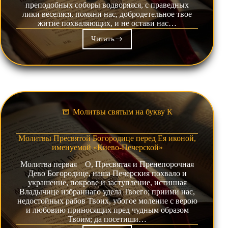
преподобных соборы водворяяся, с праведных
лики веселяся, помяни нас, добродетельное твое
житие похваляющих, и не остави нас…
Читать
Молитва
преподобному
Кассиану
Римлянину
Молитвы святым на букву К
Молитвы Пресвятой Богородице перед Ея иконой,
именуемой «Киево-Печерской»
Молитва первая О, Пресвятая и Пренепорочная
Дево Богородице, наша Печерския похвало и
украшение, покрове и заступление, истинная
Владычице избраннаго удела Твоего; приими нас,
недостойных рабов Твоих, убогое моление с верою
и любовию приносящих пред чудным образом
Твоим; да посетиши…