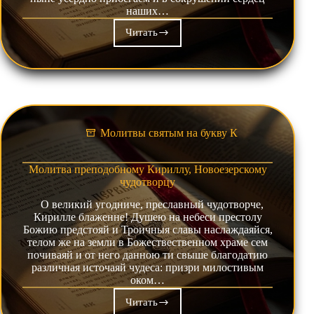
наших…
Читать
Молитвы
святым
равноапостольным
Мефодию
и
Кириллу,
учителем
словенским
Молитвы святым на букву К
Молитва преподобному Кириллу, Новоезерскому
чудотворцу
О великий угодниче, преславный чудотворче,
Кирилле блаженне! Душею на небеси престолу
Божию предстояй и Троичныя славы наслаждаяйся,
телом же на земли в Божествественном храме сем
почиваяй и от него данною ти свыше благодатию
различная источаяй чудеса: призри милостивым
оком…
Читать
Молитва