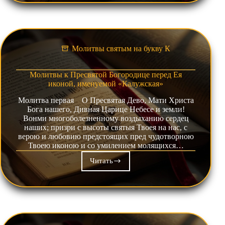
перед
Ея
иконой,
именуемой
«Казанская»
Молитвы святым на букву К
Молитвы к Пресвятой Богородице перед Ея
иконой, именуемой «Калужская»
Молитва первая О Пресвятая Дево, Мати Христа
Бога нашего, Дивная Царице Небесе и земли!
Вонми многоболезненному воздыханию сердец
наших; призри с высоты святыя Твоея на нас, с
верою и любовию предстоящих пред чудотворною
Твоею иконою и со умилением молящихся…
Читать
Молитвы
к
Пресвятой
Богородице
перед
Ея
иконой,