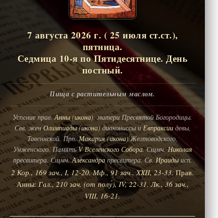
7 августа 2026 г. ( 25 июля ст.ст.),
пятница.
Седмица 10-я по Пятидесятнице. День
постный.
Пища с растительным маслом.
Успение прав.
Анны
(
икона
), матери Пресвятой Богородицы.
Свв. жен
Олимпиады
(
икона
) диакониссы и
Евпраксии
девы,
Тавеннской. Прп.
Макария
(
икона
) Желтоводского,
Унженского. Память
V Вселенского Собора
. Сщмч.
Николая
пресвитера. Сщмч.
Александра
пресвитера. Св.
Ираиды
исп.
2 Кор., 169 зач., I, 12-20.
Мф., 91 зач., XXII, 23-33.
Прав.
Анны:
Гал., 210 зач. (от полу́), IV, 22-31.
Лк., 36 зач.,
VIII, 16-21.