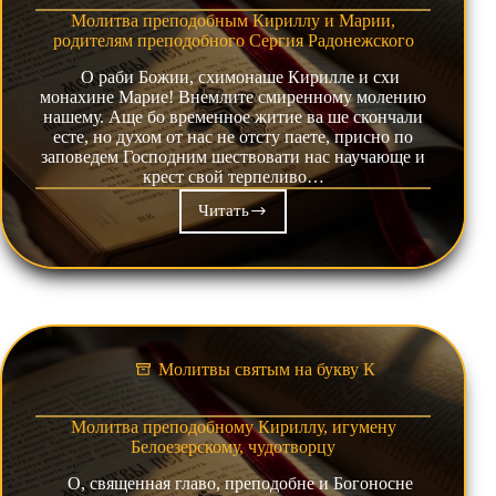
Молитва преподобным Кириллу и Марии,
родителям преподобного Сергия Радонежского
О раби Божии, схимонаше Кирилле и схи
монахине Марие! Внемлите смиренному молению
нашему. Аще бо временное житие ва ше скончали
есте, но духом от нас не отсту паете, присно по
заповедем Господним шествовати нас научающе и
крест свой терпеливо…
Читать
Молитва
преподобным
Кириллу
и
Марии,
родителям
преподобного
Сергия
Молитвы святым на букву К
Радонежского
Молитва преподобному Кириллу, игумену
Белоезерскому, чудотворцу
О, священная главо, преподобне и Богоносне