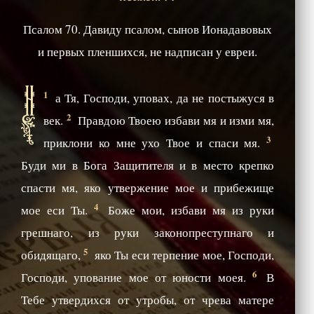
Псалом 70. Давиду псалом, сынов Ионадавовых
и первых пленшихся, не надписан у евреи.
Н
1
а Тя, Господи, уповах, да не постыжуся в
2
век.
Правдою Твоею избави мя и изми мя,
3
приклони ко мне ухо Твое и спаси мя.
Буди ми в Бога Защитителя и в место крепко
спасти мя, яко утвержение мое и прибежище
4
мое еси Ты.
Боже мои, избави мя из руки
грешнаго, из руки законопреступнаго и
5
обидящаго,
яко Ты еси терпение мое, Господи,
6
Господи, упование мое от юности моея.
В
Тебе утвердихся от утробы, от чрева матере