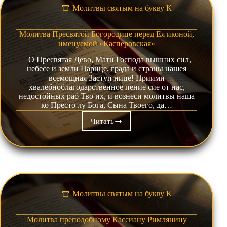
именуемой
Молитвы святым на букву К
«Калужская»
Молитва Пресвятой Богородице перед Ея иконой,
именуемой «Касперовская»
О Пресвятая Дево, Мати Господа вышних сил,
небесе и земли Царице, града и страны нашея
всемощная Заступ нице! Приими
хвалебноблагодарственное пение сие от нас,
недостойных раб Тво их, и вознеси молитвы наша
ко Престо лу Бога, Сына Твоего, да…
Читать
Молитва
Пресвятой
Богородице
перед
Ея
иконой,
именуемой
«Касперовская»
Молитвы святым на букву К
Молитва преподобному Кассиану Римлянину