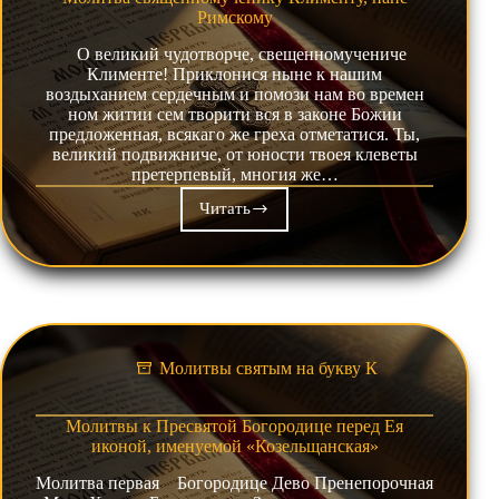
Римскому
О великий чудотворче, свещенномучениче
Клименте! Приклонися ныне к нашим
воздыханием сердечным и помози нам во времен
ном житии сем творити вся в законе Божии
предложенная, всякаго же греха отметатися. Ты,
великий подвижниче, от юности твоея клеветы
претерпевый, многия же…
Читать
Молитва
священномученику
Клименту,
папе
Римскому
Молитвы святым на букву К
Молитвы к Пресвятой Богородице перед Ея
иконой, именуемой «Козельщанская»
Молитва первая Богородице Дево Пренепорочная