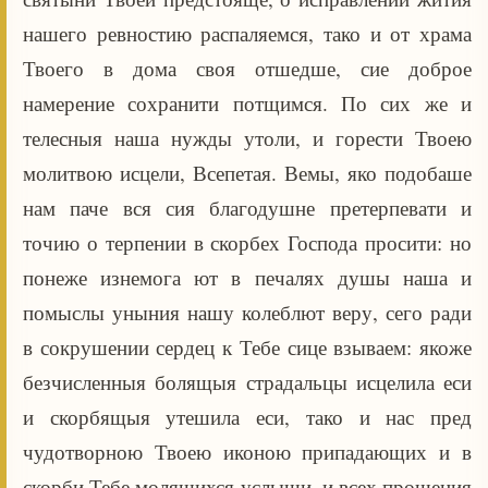
нашего ревностию распаляемся, тако и от храма
Твоего в дома своя отшедше, сие доброе
намерение сохранити потщимся. По сих же и
телесныя наша нужды утоли, и горести Твоею
молитвою исцели, Всепетая. Вемы, яко подобаше
нам паче вся сия благодушне претерпевати и
точию о терпении в скорбех Господа просити: но
понеже изнемога ют в печалях душы наша и
помыслы уныния нашу колеблют веру, сего ради
в сокрушении сердец к Тебе сице взываем: якоже
безчисленныя болящыя страдальцы исцелила еси
и скорбящыя утешила еси, тако и нас пред
чудотворною Твоею иконою припадающих и в
скорби Тебе молящихся услыши, и всех прошения