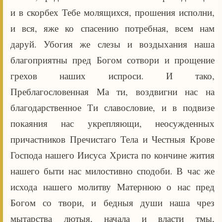
и в скорбех Тебе молящихся, прошения исполни,
и вся, яже ко спасению потребная, всем нам
даруй. Убогия же слезы и воздыхания наша
благоприятны пред Богом сотвори и прощение
грехов наших испроси. И тако,
Преблагословенная Ма ти, воздвигни нас на
благодарственное Ти славословие, и в подвизе
покаяния нас укрепляющи, неосужденных
причастников Пречистаго Тела и Честныя Крове
Господа нашего Иисуса Христа по кончине жития
нашего быти нас милостивно сподоби. В час же
исхода нашего молитву Матернюю о нас пред
Богом со твори, и бедныя души наша чрез
мытарства лютыя, начала и власти тмы,