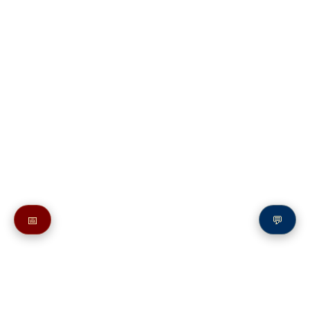
📅
💬
Также в молитвослове: