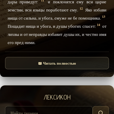
11
дары приведут:
и поклонятся eму вси царие
12
земстии, вси языцы поработают eму.
Яко избави
13
нища от сильна, и убога, eмуже не бе помощника.
14
Пощадит нища и убога, и душы убогих спасет:
от
лихвы и от неправды избавит душы их, и честно имя
eго пред ними.
📖 Читать полностью
ЛЕКСИКОН