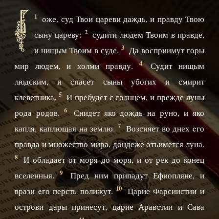
Б
1
оже, суд Твои цареви даждь, и правду Твою
2
сыну цареву:
судити людем Твоим в правде,
3
и нищым Твоим в суде.
Да восприимут горы
4
мир людем, и холми правду.
Судит нищым
людским, и спасет сыны убогих и смирит
5
клеветника.
И пребудет с солнцем, и прежде луны
6
рода родов.
Снидет яко дождь на руно, и яко
7
капля, каплющая на землю.
Возсияет во днех eго
правда и множество мира, дондеже отъимется луна.
8
И обладает от моря до моря, и от рек до конец
9
вселенныя.
Пред ним припадут Ефиопляне, и
10
врази eго персть полижут.
Царие Фарсиистии и
острови дары принесут, царие Аравстии и Сава