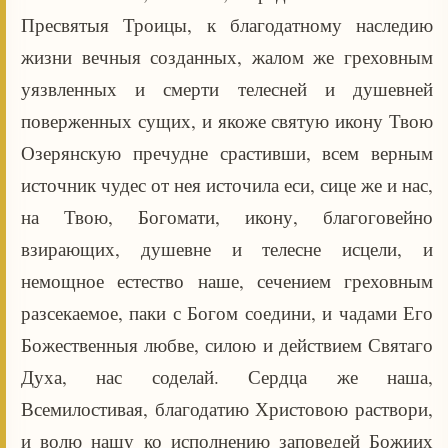
Пресвятыя Троицы, к благодатному наследию
жизни вечныя созданных, жалом же греховным
уязвленных и смерти телесней и душевней
поверженных сущих, и якоже святую икону Твою
Озерянскую пречудне срастивши, всем верным
источник чудес от нея источила еси, сице же и нас,
на Твою, Богомати, икону, благоговейно
взирающих, душевне и телесне исцели, и
немощное естество наше, сечением греховным
разсекаемое, паки с Богом соедини, и чадами Его
Божественныя любве, силою и действием Святаго
Духа, нас соделай. Сердца же наша,
Всемилостивая, благодатию Христовою раствори,
и волю нашу ко исполнению заповедей Божиих