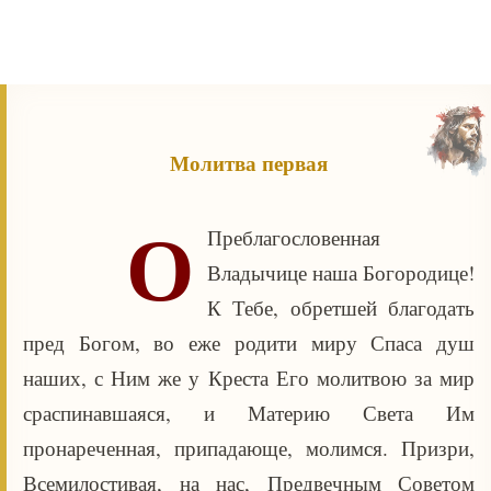
Молитва первая
О
Преблагословенная
Владычице наша Богородице!
К Тебе, обретшей благодать
пред Богом, во еже родити миру Спаса душ
наших, с Ним же у Креста Его молитвою за мир
сраспинавшаяся, и Материю Света Им
пронареченная, припадающе, молимся. Призри,
Всемилостивая, на нас, Предвечным Советом