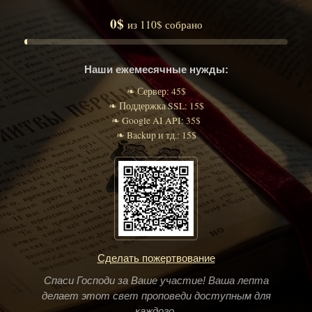
0$
из 110$ собрано
Наши ежемесячные нужды:
❧ Сервер: 45$
❧ Поддержка SSL: 15$
❧ Google AI API: 35$
❧ Backup и тд.: 15$
Сделать пожертвование
Спаси Господи за Ваше участие! Ваша лепта
делает этот свет проповеди доступным для
каждого.