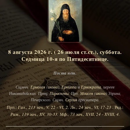
8 августа 2026 г. ( 26 июля ст.ст.), суббота.
Седмица 10-я по Пятидесятнице.
Поста нет.
Сщмчч.
Ермолая
(
икона
),
Ермиппа
и
Ермократа
, иереев
Никомидийских. Прмц.
Параскевы
. Прп.
Моисея
(
икона
) Угрина,
Печерского. Сщмч.
Сергия
пресвитера.
Прп.:
Гал., 213 зач., V, 22 - VI, 2.
Лк., 24 зач., VI, 17-23
. Ряд.:
Рим., 119 зач., XV, 30-33.
Мф., 73 зач., XVII, 24 - XVIII, 4.