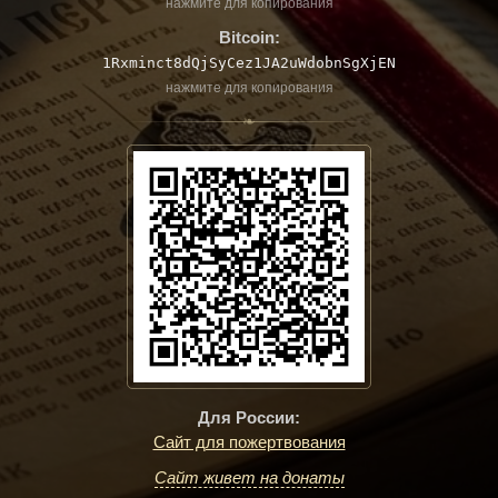
нажмите для копирования
Bitcoin:
1Rxminct8dQjSyCez1JA2uWdobnSgXjEN
нажмите для копирования
❧
Для России:
Сайт для пожертвования
Сайт живет на донаты