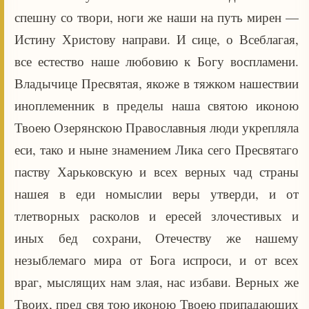
спешну со твори, ноги же наши на путь мирен —
Истину Христову направи. И сице, о Всеблагая,
все естество наше любовию к Богу воспламени.
Владычице Пресвятая, якоже в тяжком нашествии
иноплеменник в пределы наша святою иконою
Твоею Озерянскою Православныя люди укрепляла
еси, тако и ныне знамением Лика сего Пресвятаго
паству Харьковскую и всех верных чад страны
нашея в еди номыслии веры утверди, и от
тлетворных расколов и ересей злочестивых и
иных бед сохрани, Отечеству же нашему
незыблемаго мира от Бога испроси, и от всех
враг, мыслящих нам злая, нас избави. Верных же
Твоих, пред свя тою иконою Твоею припадающих