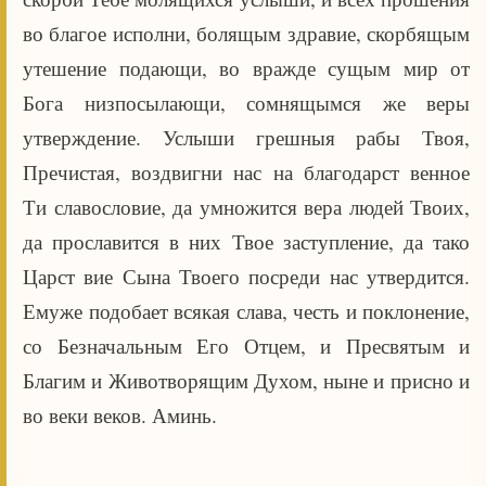
во благое исполни, болящым здравие, скорбящым
утешение подающи, во вражде сущым мир от
Бога низпосылающи, сомнящымся же веры
утверждение. Услыши грешныя рабы Твоя,
Пречистая, воздвигни нас на благодарст венное
Ти славословие, да умножится вера людей Твоих,
да прославится в них Твое заступление, да тако
Царст вие Сына Твоего посреди нас утвердится.
Емуже подобает всякая слава, честь и поклонение,
со Безначальным Его Отцем, и Пресвятым и
Благим и Животворящим Духом, ныне и присно и
во веки веков. Аминь.