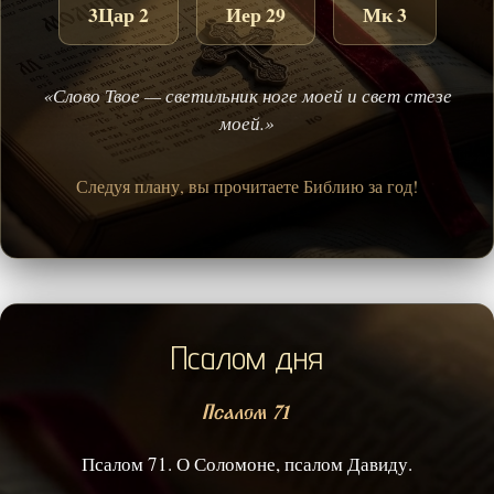
3Цар 2
Иер 29
Мк 3
«Слово Твое — светильник ноге моей и свет стезе
моей.»
Следуя плану, вы прочитаете Библию за год!
Псалом дня
Псалом 71
Псалом 71. О Соломоне, псалом Давиду.