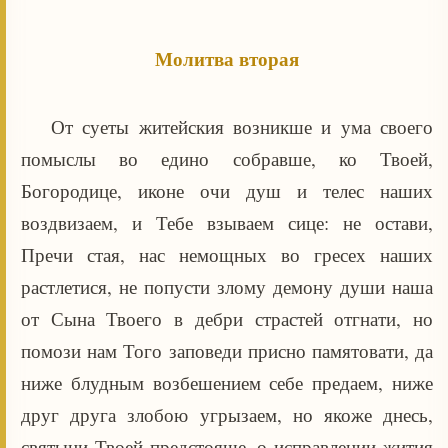
Молитва вторая
От суеты житейския возникше и ума своего
помыслы во едино собравше, ко Твоей,
Богородице, иконе очи душ и телес наших
воздвизаем, и Тебе взываем сице: не остави,
Пречи стая, нас немощных во гресех наших
растлетися, не попусти злому демону души наша
от Сына Твоего в дебри страстей отгнати, но
помози нам Того заповеди присно памятовати, да
ниже блудным возбешением себе предаем, ниже
друг друга злобою угрызаем, но якоже днесь,
святыни Твоей предстояще, о исправлении жития