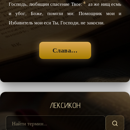
6
Господь, любящии спасение Твое:
аз же нищ есмь
и убог, Боже, помози ми: Помощник мои и
Избавитель мои еси Ты, Господи, не закосни.
Слава…
ЛЕКСИКОН