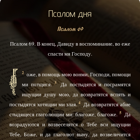
Псалом дня
Псалом 69
Псалом 69. В конец, Давиду в воспоминание, во еже
спасти мя Господу.
Б
2
оже, в помощь мою вонми, Господи, помощи
3
ми потщися.
Да постыдятся и посрамятся
ищущии душу мою, да возвратятся вспять и
4
постыдятся хотящии ми злая.
Да возвратятся абие
5
стыдящеся глаголющии ми: благоже, благоже.
Да
возрадуются и возвеселятся о Тебе вси ищущии
Тебе, Боже, и да глаголют выну, да возвеличится