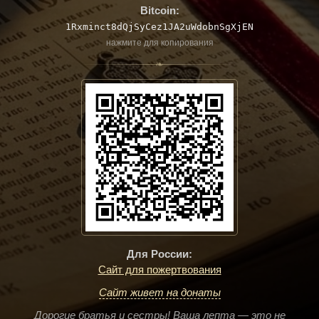
Bitcoin:
1Rxminct8dQjSyCez1JA2uWdobnSgXjEN
нажмите для копирования
❧
Для России:
Сайт для пожертвования
Сайт живет на донаты
Дорогие братья и сестры! Ваша лепта — это не