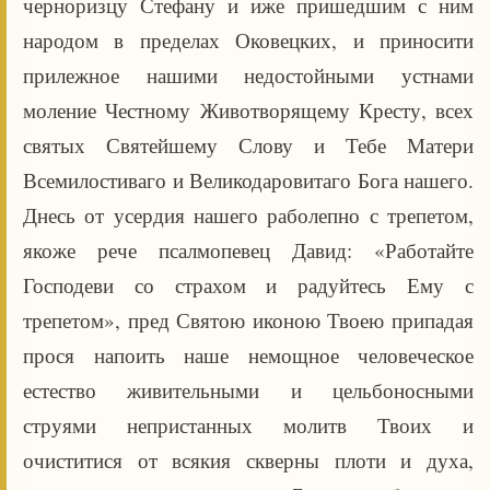
черноризцу Стефану и иже пришедшим с ним
народом в пределах Оковецких, и приносити
прилежное нашими недостойными устнами
моление Честному Животворящему Кресту, всех
святых Святейшему Слову и Тебе Матери
Всемилостиваго и Великодаровитаго Бога нашего.
Днесь от усердия нашего раболепно с трепетом,
якоже рече псалмопевец Давид: «Работайте
Господеви со страхом и радуйтесь Ему с
трепетом», пред Святою иконою Твоею припадая
прося напоить наше немощное человеческое
естество живительными и цельбоносными
струями непристанных молитв Твоих и
очиститися от всякия скверны плоти и духа,