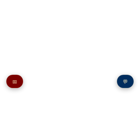
📅
💬
Также в молитвослове:
Молитва о спасении от Антихриста
Молитвы святым на букву О