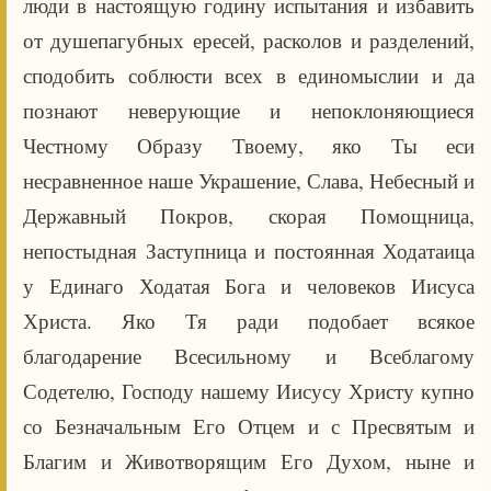
люди в настоящую годину испытания и избавить
от душепагубных ересей, расколов и разделений,
сподобить соблюсти всех в единомыслии и да
познают неверующие и непоклоняющиеся
Честному Образу Твоему, яко Ты еси
несравненное наше Украшение, Слава, Небесный и
Державный Покров, скорая Помощница,
непостыдная Заступница и постоянная Ходатаица
у Единаго Ходатая Бога и человеков Иисуса
Христа. Яко Тя ради подобает всякое
благодарение Всесильному и Всеблагому
Содетелю, Господу нашему Иисусу Христу купно
со Безначальным Его Отцем и с Пресвятым и
Благим и Животворящим Его Духом, ныне и