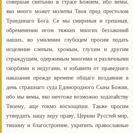
совершая святыню в страсе Божием, ибо вемы,
яко много может молитва Твоя пред престолом
Триединаго Бога. Се мы смиреныя и грешныя,
обременении игом тяжких многих беззаконий
наших, во умилении глубоцем просим подать
исцеление слепым, хромым, глухим и другим
страждущим, одержимым многими и различными
скорбями и недугами, и избавити от праведнаго
наказания прежде времене общаго воздаяния в
день страшнаго суда Единородного Сына Божия,
ибо мы вемы, яко ничтоже возможно ходатайству
Твоему, аще токмо восхощеши. Также просим
утвердить нашу веру праву, Церкви Русстей мир,
тишину и благостроение, укрепить православные