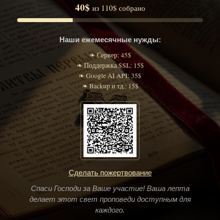
40$
из 110$ собрано
Наши ежемесячные нужды:
❧ Сервер: 45$
❧ Поддержка SSL: 15$
❧ Google AI API: 35$
❧ Backup и тд.: 15$
Сделать пожертвование
Спаси Господи за Ваше участие! Ваша лепта
делает этот свет проповеди доступным для
каждого.