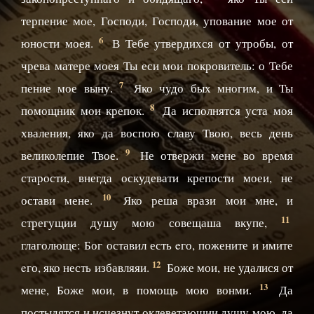
терпение мое, Господи, Господи, упование мое от
6
юности моея.
В Тебе утвердихся от утробы, от
чрева матере моея Ты еси мои покровитель: о Тебе
7
пение мое выну.
Яко чудо бых многим, и Ты
8
помощник мои крепок.
Да исполнятся уста моя
хваления, яко да воспою славу Твою, весь день
9
великолепие Твое.
Не отвержи мене во время
старости, внегда оскудевати крепости моеи, не
10
остави мене.
Яко реша врази мои мне, и
11
стрегущии душу мою совещаша вкупе,
глаголюще: Бог оставил есть eго, пожените и имите
12
eго, яко несть избавляяи.
Боже мои, не удалися от
13
мене, Боже мои, в помощь мою вонми.
Да
постыдятся и исчезнут оклеветающии душу мою, да