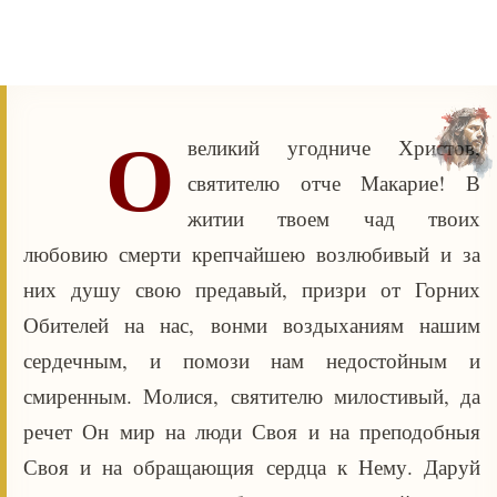
О
великий угодниче Христов,
святителю отче Макарие! В
житии твоем чад твоих
любовию смерти крепчайшею возлюбивый и за
них душу свою предавый, призри от Горних
Обителей на нас, вонми воздыханиям нашим
сердечным, и помози нам недостойным и
смиренным. Молися, святителю милостивый, да
речет Он мир на люди Своя и на преподобныя
Своя и на обращающия сердца к Нему. Даруй