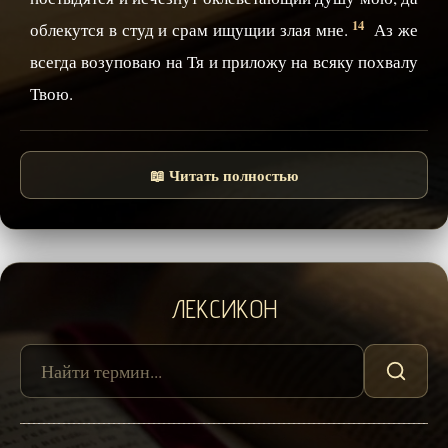
14
облекутся в студ и срам ищущии злая мне.
Аз же
всегда возуповаю на Тя и приложу на всяку похвалу
Твою.
📖 Читать полностью
ЛЕКСИКОН