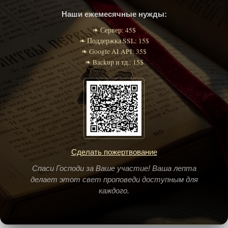
Наши ежемесячные нужды:
❧ Сервер: 45$
❧ Поддержка SSL: 15$
❧ Google AI API: 35$
❧ Backup и тд.: 15$
Сделать пожертвование
Спаси Господи за Ваше участие! Ваша лепта
делает этот свет проповеди доступным для
каждого.