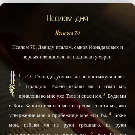
Псалом дня
Псалом 70
Псалом 70. Давиду псалом, сынов Ионадавовых и
первых пленшихся, не надписан у евреи.
Н
1
а Тя, Господи, уповах, да не постыжуся в век.
2
Правдою Твоею избави мя и изми мя,
3
приклони ко мне ухо Твое и спаси мя.
Буди ми
в Бога Защитителя и в место крепко спасти мя, яко
4
утвержение мое и прибежище мое еси Ты.
Боже
мои, избави мя из руки грешнаго, из руки
5
законопреступнаго и обидящаго,
яко Ты еси