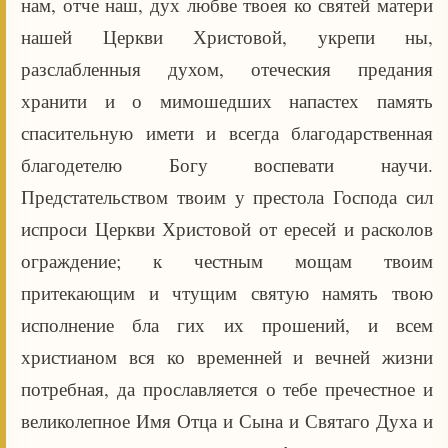
нам, отче наш, дух любве твоея ко святей матери
нашей Церкви Христовой, укрепи ны,
разслабленныя духом, отеческия предания
хранити и о мимошедших напастех память
спасительную имети и всегда благодарственная
благодетелю Богу воспевати научи.
Предстательством твоим у престола Господа сил
испроси Церкви Христовой от ересей и расколов
ограждение; к честным мощам твоим
притекающим и чтущим святую намять твою
исполнение бла гих их прошений, и всем
христианом вся ко временней и вечней жизни
потребная, да прославляется о тебе пречестное и
великолепное Имя Отца и Сына и Святаго Духа и