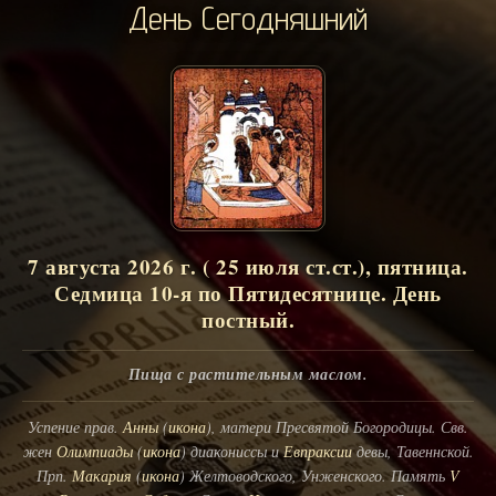
День Сегодняшний
7 августа 2026 г. ( 25 июля ст.ст.), пятница.
Седмица 10-я по Пятидесятнице. День
постный.
Пища с растительным маслом.
Успение прав.
Анны
(
икона
), матери Пресвятой Богородицы. Свв.
жен
Олимпиады
(
икона
) диакониссы и
Евпраксии
девы, Тавеннской.
Прп.
Макария
(
икона
) Желтоводского, Унженского. Память
V