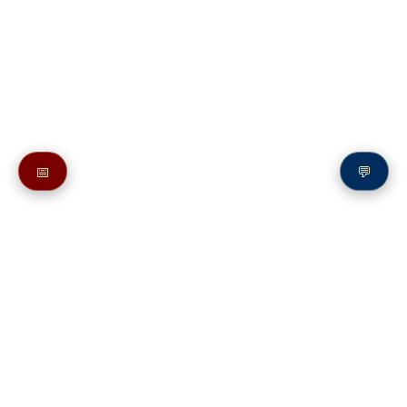
📅
💬
Также в молитвослове:
Молитва преподобному Макарию Александрийскому
Молитвы святым на букву М
Молитва преподобному Макарию Великому
Молитвы святым на букву М