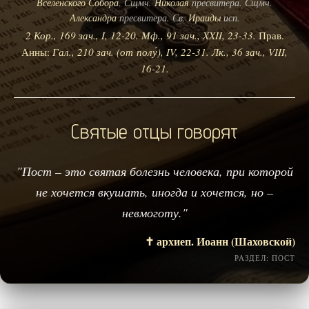
Вселенского Собора
. Сщмч.
Николая
пресвитера. Сщмч.
Александра
пресвитера. Св.
Ираиды
исп.
2 Кор., 169 зач., I, 12-20.
Мф., 91 зач., XXII, 23-33.
Прав.
Анны:
Гал., 210 зач. (от полу́), IV, 22-31.
Лк., 36 зач., VIII,
16-21.
Святые отцы говорят
"Пост – это святая болезнь человека, при которой
не хочется вкушать, иногда и хочется, но –
невмоготу."
✝️ архиеп. Иоанн (Шаховской)
РАЗДЕЛ: ПОСТ