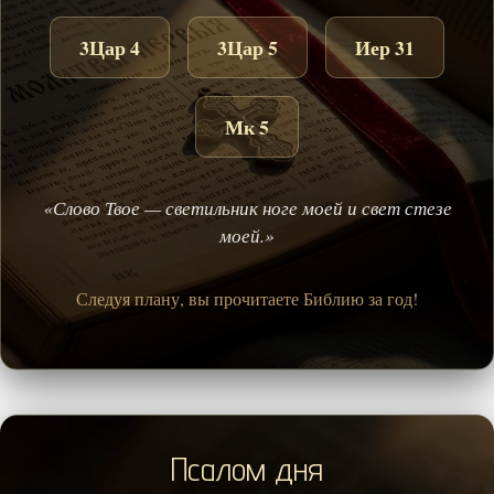
3Цар 4
3Цар 5
Иер 31
Мк 5
«Слово Твое — светильник ноге моей и свет стезе
моей.»
Следуя плану, вы прочитаете Библию за год!
Псалом дня