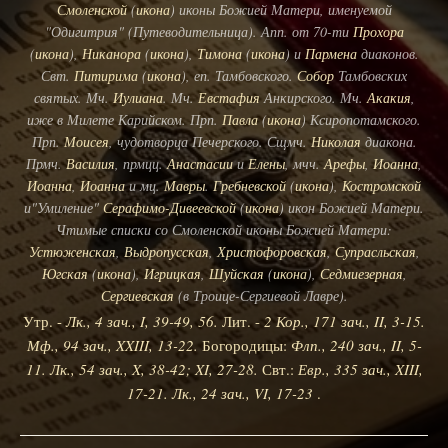
Смоленской
(
икона
) иконы Божией Матери, именуемой
"Одигитрия" (Путеводительница). Апп. от 70-ти
Прохора
(
икона
),
Никанора
(
икона
),
Тимона
(
икона
) и
Пармена
диаконов.
Свт.
Питирима
(
икона
), еп. Тамбовского.
Собор
Тамбовских
святых. Мч.
Иулиана
. Мч.
Евстафия
Анкирского. Мч.
Акакия
,
иже в Милете Карийском. Прп.
Павла
(
икона
) Ксиропотамского.
Прп.
Моисея
, чудотворца Печерского. Сщмч.
Николая
диакона.
Прмч.
Василия
, прмцц.
Анастасии
и
Елены
, мчч.
Арефы
,
Иоанна
,
Иоанна
,
Иоанна
и мц.
Мавры
.
Гребневской
(
икона
),
Костромской
и"Умиление"
Серафимо-Дивеевской
(
икона
) икон Божией Матери.
Чтимые списки со Смоленской иконы Божией Матери:
Устюженская
,
Выдропусская
,
Христофоровская
,
Супрасльская
,
Югская
(
икона
),
Игрицкая
,
Шуйская
(
икона
),
Седмиезерная
,
Сергиевская
(в Троице-Сергиевой Лавре).
Утр. -
Лк., 4 зач., I, 39-49, 56.
Лит. -
2 Кор., 171 зач., II, 3-15.
Мф., 94 зач., XXIII, 13-22.
Богородицы:
Флп., 240 зач., II, 5-
11.
Лк., 54 зач., X, 38-42; XI, 27-28.
Свт.:
Евр., 335 зач., XIII,
17-21.
Лк., 24 зач., VI, 17-23
.