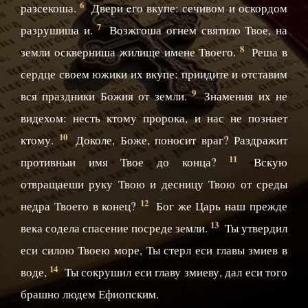
6
разсекоша.
Двери eго вкупе: сечивом и оскордом
7
разрушиша и.
Возжгоша огнем святило Твое, на
8
земли оскверниша жилище имене Твоего.
Реша в
сердце своем южики их вкупе: приидите и отставим
9
вся праздники Божия от земли.
Знамения их не
видехом: несть ктому пророка, и нас не познает
10
ктому.
Доколе, Боже, поносит враг? Раздражит
11
противныи имя Твое до конца?
Вскую
отвращаеши руку Твою и десницу Твою от среды
12
недра Твоего в конец?
Бог же Царь наш прежде
13
века содела спасение посреде земли.
Ты утвердил
еси силою Твоею море, Ты стерл еси главы змиев в
14
воде,
Ты сокрушил еси главу змиеву, дал еси того
брашно людем Ефиопским.