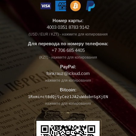
Номер карты:
4003 0351 8783 9142
(USD / EUR / KZT) - нажмите для копирования
Для перевода по номеру телефона:
+7 706 685 4405
(KZT) - нажмите для копирования
PayPal:
fonkrauz@icloud.com
нажмите для копирования
Bitcoin:
1Rxminct8dQjSyCez1JA2uWdobnSgXjEN
нажмите для копирования
❧