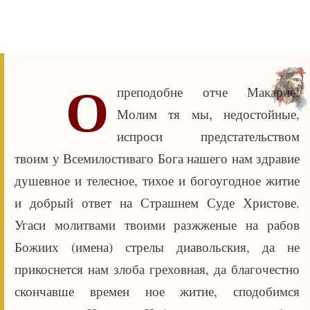
О
преподобне отче Макарие!
Молим тя мы, недостойные,
испроси предстательством
твоим у Всемилостиваго Бога нашего нам здравие
душевное и телесное, тихое и богоугодное житие
и добрый ответ на Страшнем Суде Христове.
Угаси молитвами твоими разжженые на рабов
Божиих (имена) стрелы диавольския, да не
прикоснется нам злоба греховная, да благочестно
скончавше времен ное житие, сподобимся