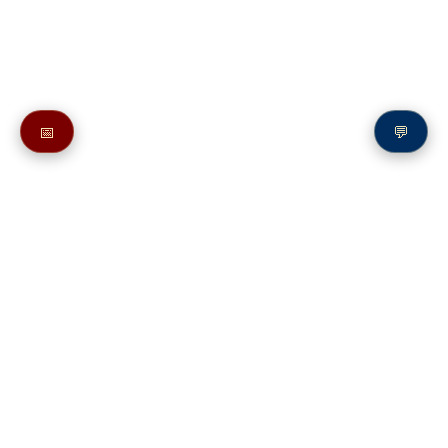
📅
💬
Также в молитвослове:
Молитва преподобному Макарию Александрийскому
Молитвы святым на букву М
Молитвы преподобному Макарию Желтоводскому и Унженскому
Молитвы святым на букву М
Молитва преподобному Макарию, игумену Калязинскому,