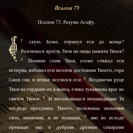
Псалом 73
Псалом 73. Разума Асафу.
В
1
скую, Боже, отринул еси до конца?
Разгневася ярость Твоя на овцы пажити Твоея?
2
Помяни сонм Твои, eгоже стяжал еси
исперва, избавил еси жезлом достояния Твоего, гора
3
Сион сия, в неиже вселился еси.
Воздвигни руце
Твои на гордыни их в конец, елика лукавнова враг во
4
святем Твоем.
И восхвалишася ненавидящии Тя
посреде праздника Твоего, положиша знамения
5
своя, знамения, и не познаша,
яко во исходе
превыше, яко в дубраве древяне секирами