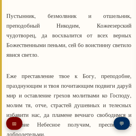
Пустынник, безмолвник и отшельник,
преподобный Никодим, Кожеезерский
чудотворец, да восхвалится от всех верных
Божественными пеньми, сей бо воистинну светило
явися светло.
Еже преставление твое к Богу, преподобне,
празднующим и твоя почитающим подвиги даруй
мир и оставление грехов молитвами ко Господу,
молим тя, отче, страстей душевных и телесных
избавити нас, да пламене вечнаго свободимся и
📅
💬
Царствие Небесное получим, преспевающе
добродетельми.