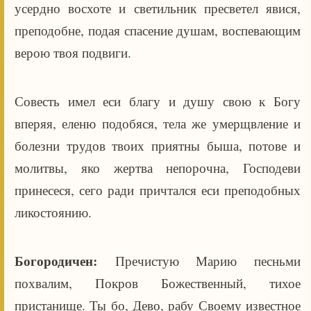
усердно восхоте и светильник пресветел явися,
преподобне, подая спасение душам, воспевающим
верою твоя подвиги.
Совесть имел еси благу и душу свою к Богу
вперяя, еленю подобяся, тела же умерщвление и
болезни трудов твоих приятны быша, потове и
молитвы, яко жертва непорочна, Господеви
принесеся, сего ради причтался еси преподобных
ликостоянию.
Богородичен:
Пречистую Марию песньми
похвалим, Покров Божественный, тихое
пристанище. Ты бо, Дево, рабу Своему известное