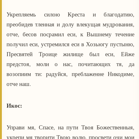
Укрепляемь силою Креста и благодатию,
преобидев тленная и долу влекущая мудрования,
отче, бесов посрамил еси, к Вышнему течение
получил еси, устремился еси в Хозьюгу пустыню,
Пресвятей Троице жилище был еси, Ейже
предстоя, моли о нас, почитающих тя, да
возопиим ти: радуйся, преблаженне Никодиме,
отче наш.
Икос:
Управи мя, Спасе, на пути Твоя Божественныя,
укрепи мя творити Твою волю, просвети очи мои