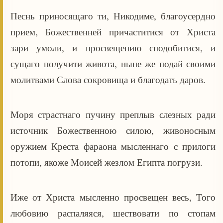
Песнь приносящаго ти, Никодиме, благоусердно
прием, Божественней причаститися от Христа
зари умоли, и просвещению сподобитися, и
сущаго получити живота, ныне же подай своими
молитвами Слова сокровища и благодать даров.
Моря страстнаго пучину преплыв слезных ради
источник Божественною силою, живоносным
оружием Креста фараона мысленнаго с прилоги
потопи, якоже Моисей жезлом Египта погрузи.
Иже от Христа мысленно просвещен весь, Того
любовию распаляяся, шествовати по стопам