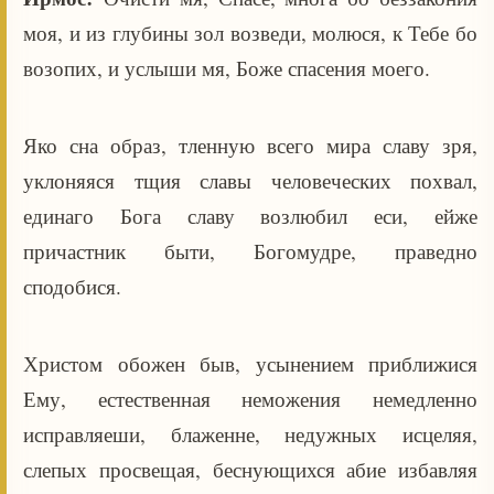
моя, и из глубины зол возведи, молюся, к Тебе бо
возопих, и услыши мя, Боже спасения моего.
Яко сна образ, тленную всего мира славу зря,
уклоняяся тщия славы человеческих похвал,
единаго Бога славу возлюбил еси, ейже
причастник быти, Богомудре, праведно
сподобися.
Христом обожен быв, усынением приближися
Ему, естественная неможения немедленно
исправляеши, блаженне, недужных исцеляя,
слепых просвещая, беснующихся абие избавляя