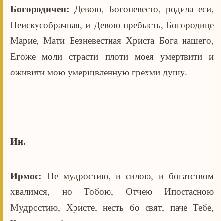
Богородичен:
Девою, Богоневесто, родила еси,
Неискусобрачная, и Девою пребысть, Богородице
Марие, Мати Безневестная Христа Бога нашего,
Егоже моли страсти плоти моея умертвити и
оживити мою умерщвленную грехми душу.
Ин.
Ирмос:
Не мудростию, и силою, и богатством
хвалимся, но Тобою, Отчею Ипостасною
Мудростию, Христе, несть бо свят, паче Тебе,