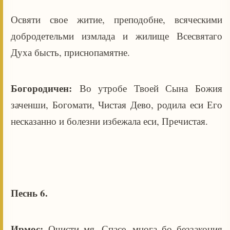
Освяти свое житие, преподобне, всяческими
добродетельми измлада и жилище Всесвятаго
Духа бысть, приснопамятне.
Богородичен:
Во утробе Твоей Сына Божия
заченши, Богомати, Чистая Дево, родила еси Его
несказанно и болезни избежала еси, Пречистая.
Песнь 6.
Ирмос:
Очисти мя, Спасе, многа бо беззакония