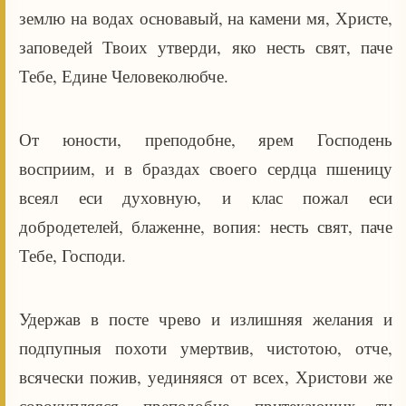
землю на водах основавый, на камени мя, Христе,
заповедей Твоих утверди, яко несть свят, паче
Тебе, Едине Человеколюбче.
От юности, преподобне, ярем Господень
восприим, и в браздах своего сердца пшеницу
всеял еси духовную, и клас пожал еси
добродетелей, блаженне, вопия: несть свят, паче
Тебе, Господи.
Удержав в посте чрево и излишняя желания и
подпупныя похоти умертвив, чистотою, отче,
всячески пожив, уединяяся от всех, Христови же
совокупляяся, преподобне, притекающих ти