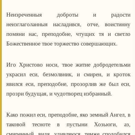
Неизреченныя доброты и радости
неизглаголанныя насладився, отче, воистинну
помяни нас, преподобне, чтущих тя и светло
Божественное твое торжество совершающих.
Иго Христово носи, твое житие добродетельми
украсил еси, безмолвник, и смирен, и кроток
явился еси, преподобне, прозорлив же был еси,
прозри будущая, и чудотворец избранный.
Како пожил еси, преподобне, яко земный Ангел, в
таковой тесноте в пустыни Хозьюги, аз,
смиренный, видя, удивляюся, темже сподобился