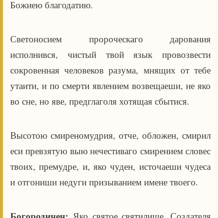
Божиею благодатию.
Светоносием пророческаго дарования
исполнився, чистый твой язык провозвести
сокровенная человеков разума, мнящих от тебе
утаити, и по смерти явлением возвещаеши, не яко
во сне, но яве, предглаголя хотящая сбытися.
Высотою смиреномудрия, отче, обложен, смирил
еси превзятую выю нечестиваго смирением словес
твоих, премудре, и, яко чуден, источаеши чудеса
и отгониши недуги призыванием имене твоего.
Богородичен:
Яко святое святилище, Создателя