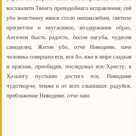
восхвалити Твоего преподобнаго исправления: сей
убо воистинну явися столп непоколебим, светило
пресветлое и неугасимое, воздержания образ,
Ангелом бысть радость, бесом пагуба, чудесем
самоделец. Житие убо, отче Никодиме, паче
человека совершил еси, вся бо, яже в мире сладкая
и красная, преобидев, последовал еси Христу, в
Хозьюгу пустыню достигл еси, Никодиме
чудотворче, темже и от всех слышиши: радуйся,
преблаженне Никодиме, отче наш.