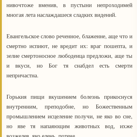
нивочтоже вменив, в пустыни непроходимей
многая лета наслаждашеся сладких видений.
Евангельское слово реченное, блаженне, аще что и
смертно испиют, не вредит их: враг пошепта, и
зелие смертоносное любодеица предложи, аще ты
и вкуси, но Бог тя снабдел есть смерти
непричастна.
Горькия пищи вкушением болезнь прикоснуся
внутренним, преподобне, но Божественным
промышлением исцеление получи, не яко во сне,
но яве тя напаяющим животных вод, ихже
возжелев, яко елень, потече.