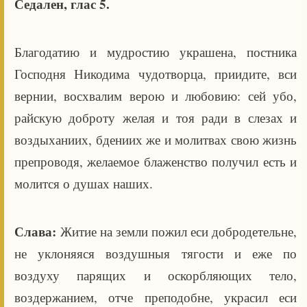
Седален, глас 5.
Благодатию и мудростию украшена, постника
Господня Никодима чудотворца, приидите, вси
вернии, восхвалим верою и любовию: сей убо,
райскую доброту желая и тоя ради в слезах и
воздыханиих, бдениих же и молитвах свою жизнь
препроводя, желаемое блаженство получил есть и
молится о душах наших.
Слава:
Житие на земли пожил еси добродетельне,
не уклоняяся воздушныя тягости и еже по
воздуху парящих и оскорбляющих тело,
воздержанием, отче преподобне, украсил еси