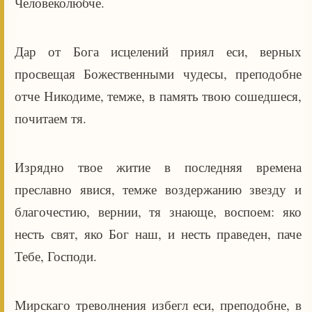
Человеколюбче.
Дар от Бога исцелений приял еси, верных
просвещая Божественными чудесы, преподобне
отче Никодиме, темже, в память твою сошедшеся,
почитаем тя.
Изрядно твое житие в последняя времена
преславно явися, темже воздержанию звезду и
благочестию, вернии, тя знающе, воспоем: яко
несть свят, яко Бог наш, и несть праведен, паче
Тебе, Господи.
Мирскаго треволнения избегл еси, преподобне, в