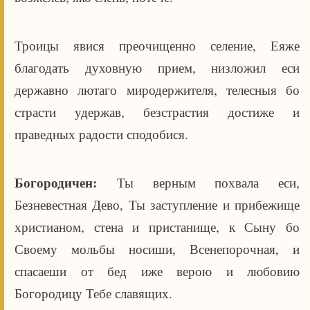
Троицы явися преочищенно селение, Еяже
благодать духовную прием, низложил еси
державно лютаго миродержителя, телесныя бо
страсти удержав, безстрастия достиже и
праведных радости сподобися.
Богородичен:
Ты верным похвала еси,
Безневестная Дево, Ты заступление и прибежище
христианом, стена и пристанище, к Сыну бо
Своему мольбы носиши, Всенепорочная, и
спасаеши от бед иже верою и любовию
Богородицу Тебе славящих.