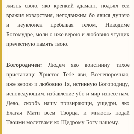
жизнь свою, яко крепкий адамант, подъял еси
вражия коварствия, неподвижим бо явися душею
и неуклонен пребывая телом, Никодиме
Богомудре, моли о иже верою и любовию чтущих
пречестную память твою.
Богородичен:
Людем яко воистинну тихое
пристанище Христос Тебе яви, Всенепорочная,
иже верою и любовию Тя, истинную Богородицу,
исповедующим, избавление убо и мир изнесе нам,
Дево, скорбь нашу призирающи, ущедри, яко
Благая Мати всем Творца, и милость подай
Твоими молитвами ко Щедрому Богу нашему.