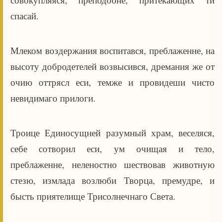
спасай.
Млеком воздержания воспитався, преблаженне, на
высоту добродетелей возвысився, дремания же от
очию оттрясл еси, темже и провидеши чисто
невидимаго прилоги.
Троице Единосущней разумный храм, веселяся,
себе сотворил еси, ум очищая и тело,
преблаженне, неленостно шествовав животную
стезю, измлада возлюби Творца, премудре, и
бысть приятелище Трисолнечнаго Света.