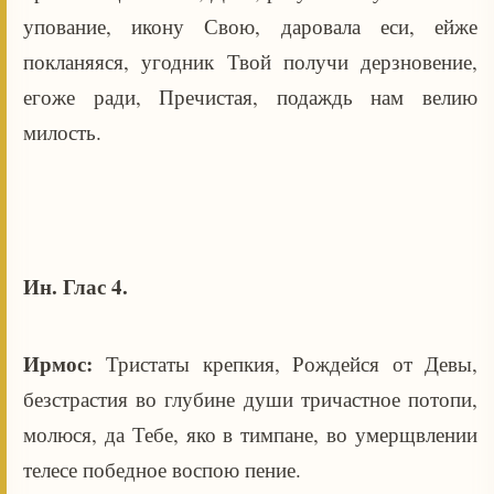
упование, икону Свою, даровала еси, ейже
покланяяся, угодник Твой получи дерзновение,
егоже ради, Пречистая, подаждь нам велию
милость.
Ин. Глас 4.
Ирмос:
Тристаты крепкия, Рождейся от Девы,
безстрастия во глубине души тричастное потопи,
молюся, да Тебе, яко в тимпане, во умерщвлении
телесе победное воспою пение.