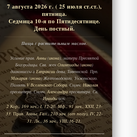
7 августа 2026 г. ( 25 июля ст.ст.),
пятница.
Седмица 10-я по Пятидесятнице.
День постный.
Пища с растительным маслом.
Успение прав.
Анны
(
икона
), матери Пресвятой
Богородицы. Свв. жен
Олимпиады
(
икона
)
диакониссы и
Евпраксии
девы, Тавеннской. Прп.
Макария
(
икона
) Желтоводского, Унженского.
Память
V Вселенского Собора
. Сщмч.
Николая
пресвитера. Сщмч.
Александра
пресвитера. Св.
Ираиды
исп.
2 Кор., 169 зач., I, 12-20.
Мф., 91 зач., XXII, 23-
33.
Прав. Анны:
Гал., 210 зач. (от полу́), IV, 22-
31.
Лк., 36 зач., VIII, 16-21.