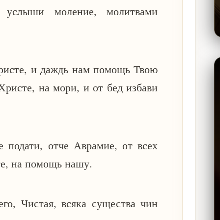
 услыши моление, молитвами
ристе, и даждь нам помощь Твою
Христе, на мори, и от бед избави
 подати, отче Аврамие, от всех
те, на помощь нашу.
го, Чистая, всяка существа чин