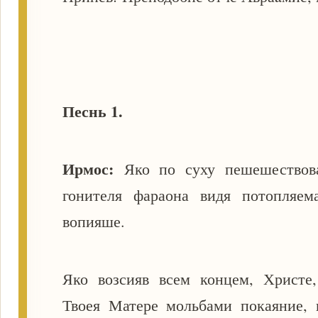
Песнь 1.
Ирмос:
Яко по суху пешешествов
гонителя фараона видя потопляем
вопияше.
Яко возсияв всем концем, Христе
Твоея Матере мольбами покаяние, 