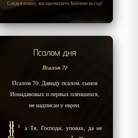
Следуя плану, вы прочитаете Библию за год!
Псалом дня
Псалом 70
Псалом 70. Давиду псалом, сынов
Ионадавовых и первых пленшихся,
не надписан у евреи.
Н
1
а Тя, Господи, уповах, да не
2