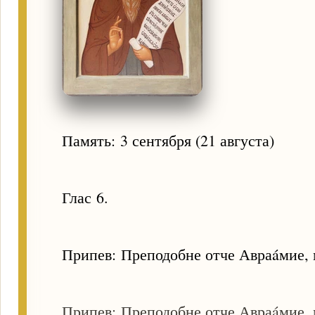
Память: 3 сентября (21 августа)
Глас 6.
Припев: Преподобне отче Авраáмие, 
Припев: Преподобне отче Авраáмие, 