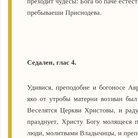
преходит чудесы: Бога бо паче естест
пребываеши Приснодева.
Седален, глас 4.
Удивися, преподобне и богоносе Ав
яко от утробы матерни воззван был 
Веселятся Церкви Христовы, и раду
празднует, Христу Богу молящеся п
люди, молитвами Владычицы, и преп