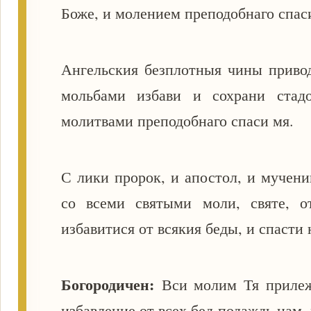
Боже, и молением преподобнаго спас
Ангельския безплотныя чины привод
мольбами избави и сохрани стад
молитвами преподобнаго спаси мя.
С лики пророк, и апостол, и мучени
со всеми святыми моли, святе, о
избавитися от всякия беды, и спасти 
Богородичен:
Вси молим Тя прилеж
избавление от всех бед подаждь нам