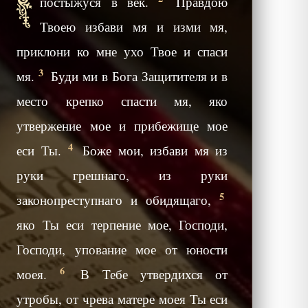
постыжуся в век.
Правдою
Твоею избави мя и изми мя,
приклони ко мне ухо Твое и спаси
3
мя.
Буди ми в Бога Защитителя и в
место крепко спасти мя, яко
утвержение мое и прибежище мое
4
еси Ты.
Боже мои, избави мя из
руки грешнаго, из руки
5
законопреступнаго и обидящаго,
яко Ты еси терпение мое, Господи,
Господи, упование мое от юности
6
моея.
В Тебе утвердихся от
утробы, от чрева матере моея Ты еси