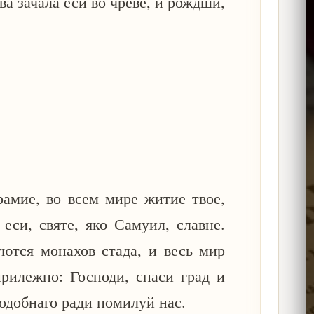
ва зачала еси во чреве, и рождши,
рамие, во всем мире житие твое,
еси, святе, яко Самуил, славне.
ются монахов стада, и весь мир
рилежно: Господи, спаси град и
одобнаго ради помилуй нас.