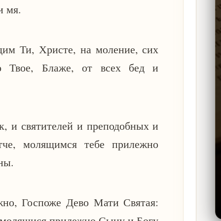
и мя.
им Ти, Христе, на моление, сих
о Твое, Блаже, от всех бед и
к, и святителей и преподобных и
тче, молящимся тебе прилежно
ны.
но, Госпоже Дево Мати Святая:
, молящися прилежно Сыну и Богу