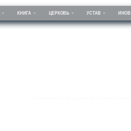
КНИГА
ЦЕРКОВЬ
УСТАВ
ИНОВ
святому преподобному Авраамию Смоленскому чудотворцу
сским святым
Канон святому преподобному Авраамию Смоле