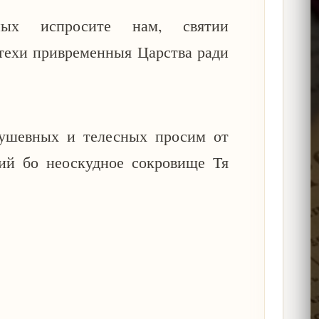
вных испросите нам, святии
утехи привременныя Царства ради
душевных и телесных просим от
ний бо неоскудное сокровище Тя