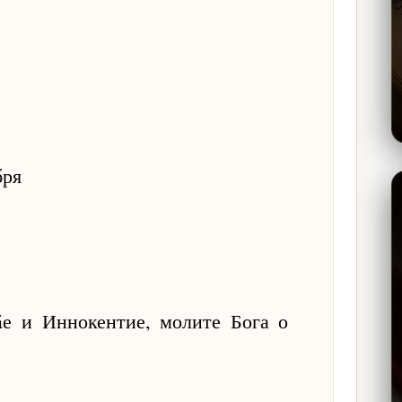
бря
е и Иннокентие, молите Бога о