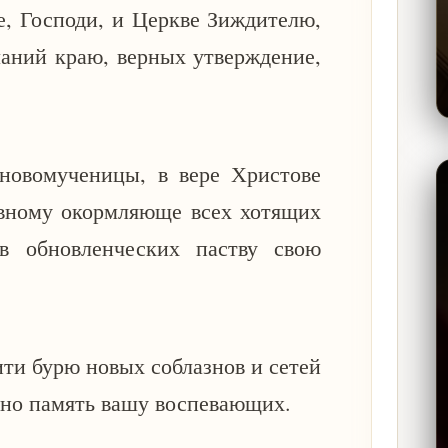
е, Господи, и Церкве Зиждителю,
ланий краю, верных утверждение,
новомученицы, в вере Христове
овному окормляюще всех хотящих
в обновленческих паству свою
ити бурю новых соблазнов и сетей
тно память вашу воспевающих.