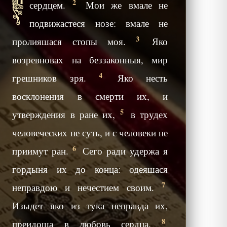
2
сердцем.
Мои же вмале не
подвижастеся нозе: вмале не
3
пролияшася стопы моя.
Яко
возревновах на беззаконныя, мир
4
грешников зря.
Яко несть
восклонения в смерти их, и
5
утверждения в ране их,
в трудех
человеческих не суть, и с человеки не
6
приимут ран.
Сего ради удержа я
гордыня их до конца: одеяшася
7
неправдою и нечестием своим.
Изыдет яко из тука неправда их,
8
преидоша в любовь сердца.