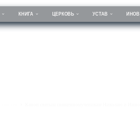
КНИГА
ЦЕРКОВЬ
УСТАВ
ИНОВ
ым священномученикам Николаю и Иннокентию Новосибирски
 святым
Канон святым священномученикам Николаю и Инн