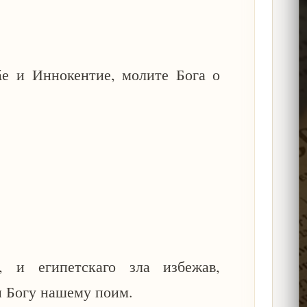
е и Иннокентие, молите Бога о
 и египетскаго зла избежав,
и Богу нашему поим.