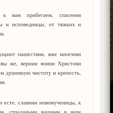
 к вам прибегаем, спасения
ы и исповедницы, от тяжких и
м.
мущают нашествия, яже многими
 вы же, вернии воини Христови
ам душевную чистоту и крепость,
им.
и есте, славнии новомученицы, к
ия, страданьми вашими в вере