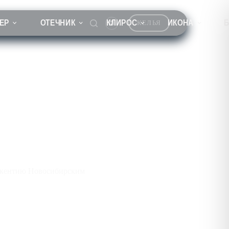
ЕР
ОТЕЧНИК
КЛИРОС
ИКОНА
КЕЛЬЯ
м
окентию Новосибирским