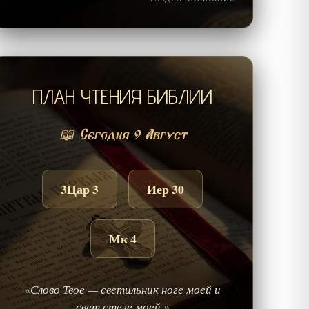
ПЛАН ЧТЕНИЯ БИБЛИИ
📖 Сегодня 9 Август
3Цар 3
Иер 30
Мк 4
«Слово Твое — светильник ноге моей и
свет стезе моей.»