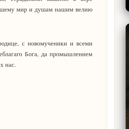
нашему мир и душам нашим велию
родице, с новомученики и всеми
еблагаго Бога, да промышлением
х нас.