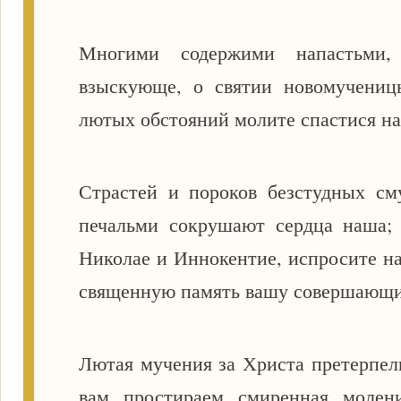
Многими содержими напастьми,
взыскующе, о святии новомучениц
лютых обстояний молите спастися на
Страстей и пороков безстудных с
печальми сокрушают сердца наша;
Николае и Иннокентие, испросите н
священную память вашу совершающ
Лютая мучения за Христа претерпел
вам простираем смиренная молен