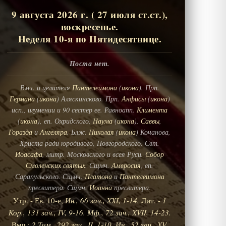
9 августа 2026 г. ( 27 июля ст.ст.),
воскресенье.
Неделя 10-я по Пятидесятнице.
Поста нет.
Вмч. и целителя
Пантелеимона
(
икона
). Прп.
Германа
(
икона
) Аляскинского. Прп.
Анфисы
(
икона
)
исп., игумении и 90 сестер ее. Равноапп.
Климента
(
икона
), еп. Охридского,
Наума
(
икона
),
Саввы
,
Горазда
и
Ангеляра
. Блж.
Николая
(
икона
) Кочанова,
Христа ради юродивого, Новгородского. Свт.
Иоасафа
, митр. Московского и всея Руси.
Собор
Смоленских святых
. Сщмч.
Амвросия
, еп.
Сарапульского. Сщмч.
Платона
и
Пантелеимона
пресвитера. Сщмч.
Иоанна
пресвитера.
Утр. - Ев. 10-е,
Ин., 66 зач., XXI, 1-14.
Лит. -
1
Кор., 131 зач., IV, 9-16.
Мф., 72 зач., XVII, 14-23.
Вмч.:
2 Тим., 292 зач., II, 1-10.
Ин., 52 зач., XV,