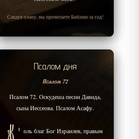
Следуя плану, вы прочитаете Библию за год!
Псалом дня
Псалом 72
Псалом 72. Оскудеша песни Давида,
сына Иессеова. Псалом Асафу.
К
1
оль благ Бог Израилев, правым