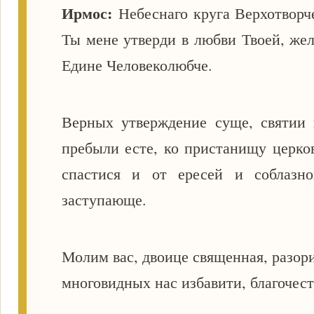
Ирмос:
Небеснаго круга Верхотворч
Ты мене утверди в любви Твоей, же
Едине Человеколюбче.
Верных утверждение суще, святии 
пребыли есте, ко пристанищу церк
спастися и от ересей и соблазно
заступающе.
Молим вас, двоице священная, разор
многовидных нас избавити, благочес