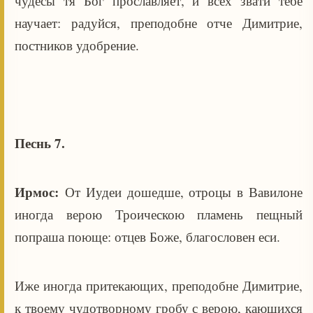
чудесы тя Бог прославляет, и всех звати тебе
научает: радуйся, преподобне отче Димитрие,
постников удобрение.
Песнь 7.
Ирмос:
От Иудеи дошедше, отроцы в Вавилоне
иногда верою Троическою пламень пещный
попраша поюще: отцев Боже, благословен еси.
Иже иногда притекающих, преподобне Димитрие,
к твоему чудотворному гробу с верою, кающихся