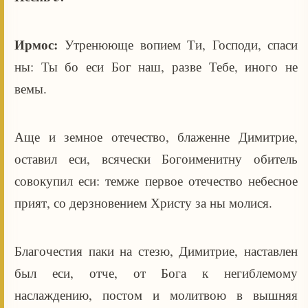
Ирмос:
Утренююще вопием Ти, Господи, спаси
ны: Ты бо еси Бог наш, разве Тебе, иного не
вемы.
Аще и земное отечество, блаженне Димитрие,
оставил еси, всячески Богоименитну обитель
совокупил еси: темже первое отечество небесное
прият, со дерзновением Христу за ны молися.
Благочестия паки на стезю, Димитрие, наставлен
был еси, отче, от Бога к негиблемому
наслаждению, постом и молитвою в вышняя