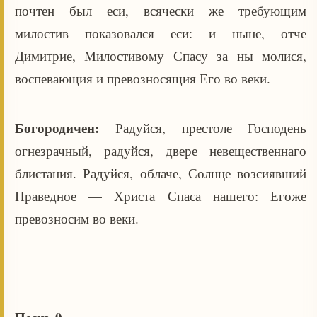
почтен был еси, всячески же требующим
милостив показовался еси: и ныне, отче
Димитрие, Милостивому Спасу за ны молися,
воспевающия и превозносящия Его во веки.
Богородичен:
Радуйся, престоле Господень
огнезрачный, радуйся, двере невещественнаго
блистания. Радуйся, облаче, Солнце возсиявший
Праведное — Христа Спаса нашего: Егоже
превозносим во веки.