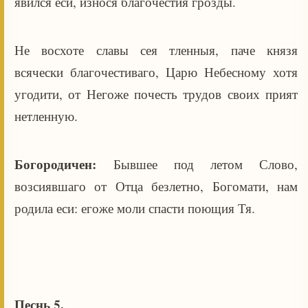
явился еси, износя благочестия грозды.
Не восхоте славы сея тленныя, паче князя
всячески благочестиваго, Царю Небесному хотя
угодити, от Негоже почесть трудов своих прият
нетленную.
Богородичен:
Бывшее под летом Слово,
возсиявшаго от Отца безлетно, Богомати, нам
родила еси: егоже моли спасти поющия Тя.
Песнь 5.