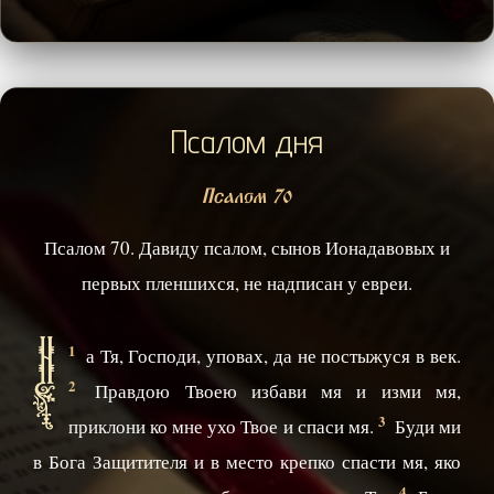
Псалом дня
Псалом 70
Псалом 70. Давиду псалом, сынов Ионадавовых и
первых пленшихся, не надписан у евреи.
Н
1
а Тя, Господи, уповах, да не постыжуся в век.
2
Правдою Твоею избави мя и изми мя,
3
приклони ко мне ухо Твое и спаси мя.
Буди ми
в Бога Защитителя и в место крепко спасти мя, яко
4