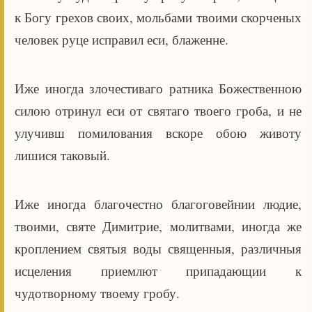
к Богу грехов своих, мольбами твоими скорченых
человек руце исправил еси, блаженне.
Иже иногда злочестиваго ратника Божественною
силою отринул еси от святаго твоего гроба, и не
улучивш помилования вскоре обою животу
лишися таковый.
Иже иногда благочестно благоговейнии людие,
твоими, святе Димитрие, молитвами, иногда же
кроплением святыя воды священныя, различныя
исцеления приемлют припадающии к
чудотворному твоему гробу.