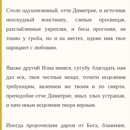
Столп одушевленный, отче Димитрие, и источник
неоскудный воистинну, слепыя просвещая,
разслабленныя укрепляя, и бесы прогоняя, не
токмо у гроба, но и на местех, идеже имя твое
нарицают с любовию.
Якоже другий Илиа явився, сугубу благодать нам
дал еси, твоя честныя мощи, точити исцеления
требующим, явлением же твоим и по смерти,
преподобне отче Димитрие, иных злых устрашая,
и паче иным исцеления творя верным.
Иногда пророческим даром от Бога, блаженне,