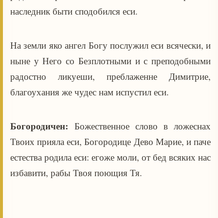
наследник быти сподобился еси.
На земли яко ангел Богу послужил еси всячески, и
ныне у Него со Безплотными и с преподобными
радостно ликуеши, преблаженне Димитрие,
благоухания же чудес нам испустил еси.
Богородичен:
Божественное слово в ложеснах
Твоих прияла еси, Богородице Дево Марие, и паче
естества родила еси: егоже моли, от бед всяких нас
избавити, рабы Твоя поющия Тя.