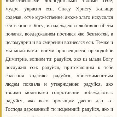
Божественными добродетельми твоими себе,
мудре, украсил еси, Спасу Христу жилище
соделав, отче мужественне: якоже злато искусился
еси верою к Богу, и надеждею и любовию обеты
полагая, воздержанием постився яко безплотен, в
целомудрии и во смирении вознеслся еси. Темже и
мы молитвами твоими просвещшеся, преподобне
Димитрие, вопием ти: радуйся, яко из млада Богу
послужил еси: радуйся, притекающим к тебе
спасения ходатаю: радуйся, христоименитым
людем похвала и утверждение: радуйся, яко
твоими молитвами сопротивнии побеждаются:
радуйся, яко всем просящим даеши дар, от
Господа дарованный ти исцелений: радуйся, яко и