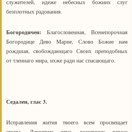
служителей, идеже небесных божиих слуг
безплотных радования.
Богородичен:
Благословенная, Всенепорочная
Богородице Дево Марие, Слово Божие нам
рождшая, свобождающаго Своих преподобных
от тленнаго мира, ихже ради нас спасающаго.
Седален, глас 3.
Исправления жития твоего всем просвещает
стопы, Димитрие отче, воистинну верою