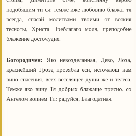
подобящим ти ся: темже иже любовию блажат тя
всегда, спасай молитвами твоими от всякия
тесноты, Христа Преблагаго моля, преподобне
блаженне досточудне.
Богородичен:
Яко невозделанная, Дево, Лоза,
краснейший Грозд прозябла еси, источающ нам
вино спасения, всех веселящее души же и телеса.
Темже яко вину Тя добрых блажаще присно, со
Ангелом вопием Ти: радуйся, Благодатная.