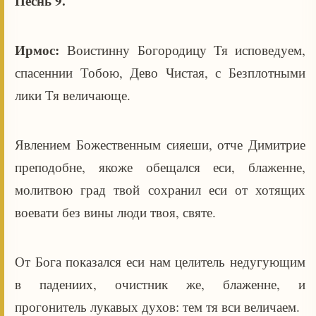
Песнь 9.
Ирмос:
Воистинну Богородицу Тя исповедуем,
спасеннии Тобою, Дево Чистая, с Безплотными
лики Тя величающе.
Явлением Божественным сияеши, отче Димитрие
преподобне, якоже обещался еси, блаженне,
молитвою град твой сохранил еси от хотящих
воевати без вины люди твоя, святе.
От Бога показался еси нам целитель недугующим
в падениих, очистник же, блаженне, и
прогонитель лукавых духов: тем тя вси величаем.