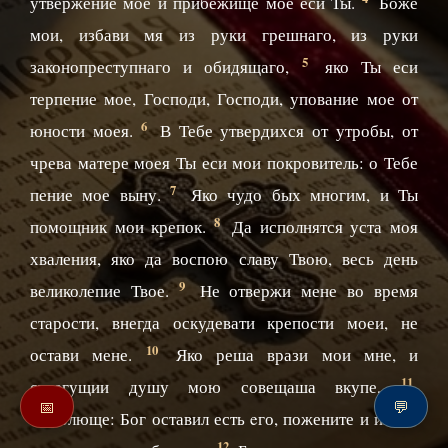
утвержение мое и прибежище мое еси Ты.
Боже
мои, избави мя из руки грешнаго, из руки
5
законопреступнаго и обидящаго,
яко Ты еси
терпение мое, Господи, Господи, упование мое от
6
юности моея.
В Тебе утвердихся от утробы, от
чрева матере моея Ты еси мои покровитель: о Тебе
7
пение мое выну.
Яко чудо бых многим, и Ты
8
помощник мои крепок.
Да исполнятся уста моя
хваления, яко да воспою славу Твою, весь день
9
великолепие Твое.
Не отвержи мене во время
старости, внегда оскудевати крепости моеи, не
10
остави мене.
Яко реша врази мои мне, и
11
стрегущии душу мою совещаша вкупе,
📅
💬
глаголюще: Бог оставил есть eго, пожените и имите
12