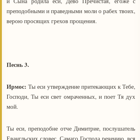
и Сына родила еси, Дево Пречистая, егоже с
преподобными и праведными моли о рабех твоих,
верою просящих грехов прощения.
Песнь 3.
Ирмос:
Ты еси утверждение притекающих к Тебе,
Господи, Ты еси свет омраченных, и поет Тя дух
мой.
Ты еси, преподобне отче Димитрие, послушатель
Евангльских словес, Самаго Господа речению, вся