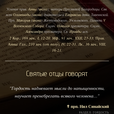
Успение прав.
Анны
(
икона
), матери Пресвятой Богородицы. Свв.
жен
Олимпиады
(
икона
) диакониссы и
Евпраксии
девы, Тавеннской.
Прп.
Макария
(
икона
) Желтоводского, Унженского. Память
V
Вселенского Собора
. Сщмч.
Николая
пресвитера. Сщмч.
Александра
пресвитера. Св.
Ираиды
исп.
2 Кор., 169 зач., I, 12-20.
Мф., 91 зач., XXII, 23-33.
Прав.
Анны:
Гал., 210 зач. (от полу́), IV, 22-31.
Лк., 36 зач., VIII,
16-21.
Святые отцы говорят
"Гордость надмевает мысли до напыщенности,
научает пренебрегать всякого человека…"
✝️ прп. Нил Синайский
РАЗДЕЛ: ГОРДОСТЬ