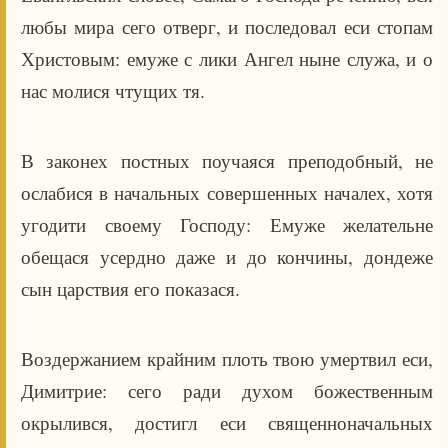
любы мира сего отверг, и последовал еси стопам
Христовым: емуже с лики Ангел ныне служа, и о
нас молися чтущих тя.
В законех постных поучаяся преподобный, не
ослабися в начальных совершенных началех, хотя
угодити своему Господу: Емуже желательне
обещася усердно даже и до кончины, дондеже
сын царствия его показася.
Воздержанием крайним плоть твою умертвил еси,
Димитрие: сего ради духом божественным
окрылився, достигл еси священноначальных