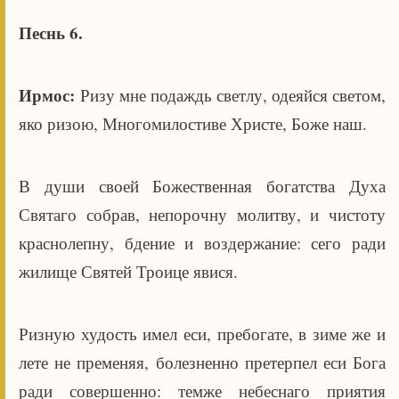
Песнь 6.
Ирмос:
Ризу мне подаждь светлу, одеяйся светом,
яко ризою, Многомилостиве Христе, Боже наш.
В души своей Божественная богатства Духа
Святаго собрав, непорочну молитву, и чистоту
краснолепну, бдение и воздержание: сего ради
жилище Святей Троице явися.
Ризную худость имел еси, пребогате, в зиме же и
лете не пременяя, болезненно претерпел еси Бога
ради совершенно: темже небеснаго приятия