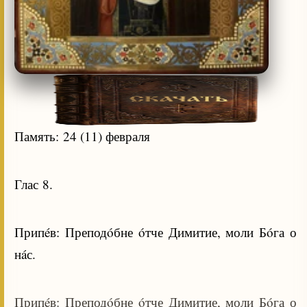
Память: 24 (11) февраля
Глас 8.
Припéв: Преподóбне óтче Димитие, моли Бóга о
нáс.
Припéв: Преподóбне óтче Димитие, моли Бóга о