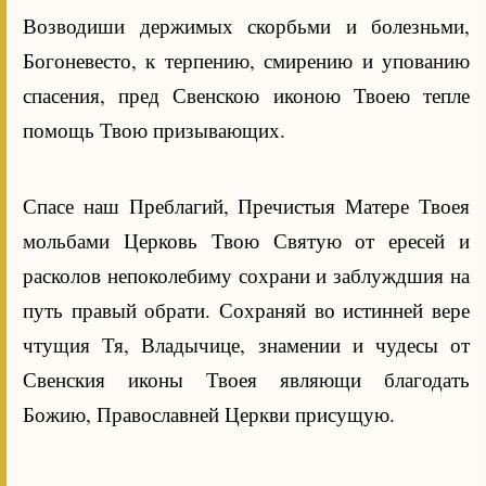
Возводиши держимых скорбьми и болезньми,
Богоневесто, к терпению, смирению и упованию
спасения, пред Свенскою иконою Твоею тепле
помощь Твою призывающих.
Спасе наш Преблагий, Пречистыя Матере Твоея
мольбами Церковь Твою Святую от ересей и
расколов непоколебиму сохрани и заблуждшия на
путь правый обрати. Сохраняй во истинней вере
чтущия Тя, Владычице, знамении и чудесы от
Свенския иконы Твоея являющи благодать
Божию, Православней Церкви присущую.