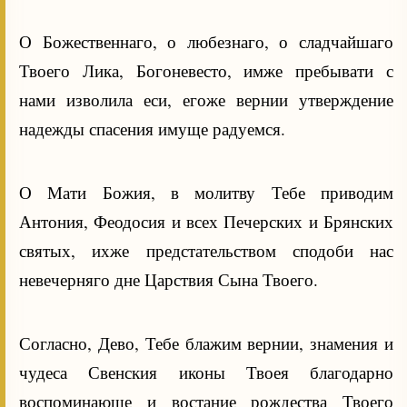
О Божественнаго, о любезнаго, о сладчайшаго
Твоего Лика, Богоневесто, имже пребывати с
нами изволила еси, егоже вернии утверждение
надежды спасения имуще радуемся.
О Мати Божия, в молитву Тебе приводим
Антония, Феодосия и всех Печерских и Брянских
святых, ихже предстательством сподоби нас
невечерняго дне Царствия Сына Твоего.
Согласно, Дево, Тебе блажим вернии, знамения и
чудеса Свенския иконы Твоея благодарно
воспоминающе и востание рождества Твоего