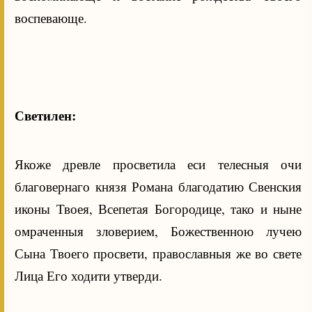
воспевающе.
Светилен:
Якоже древле просветила еси телесныя очи
благовернаго князя Романа благодатию Свенския
иконы Твоея, Всепетая Богородице, тако и ныне
омраченныя зловерием, Божественною лучею
Сына Твоего просвети, православныя же во свете
Лица Его ходити утверди.