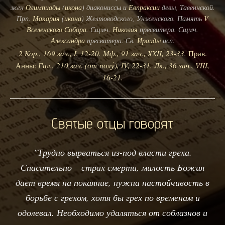
жен
Олимпиады
(
икона
) диакониссы и
Евпраксии
девы, Тавеннской.
Прп.
Макария
(
икона
) Желтоводского, Унженского. Память
V
Вселенского Собора
. Сщмч.
Николая
пресвитера. Сщмч.
Александра
пресвитера. Св.
Ираиды
исп.
2 Кор., 169 зач., I, 12-20.
Мф., 91 зач., XXII, 23-33.
Прав.
Анны:
Гал., 210 зач. (от полу́), IV, 22-31.
Лк., 36 зач., VIII,
16-21.
Святые отцы говорят
"Трудно вырваться из-под власти греха.
Спасительно – страх смерти, милость Божия
дает время на покаяние, нужна настойчивость в
борьбе с грехом, хотя бы грех по временам и
одолевал. Необходимо удаляться от соблазнов и