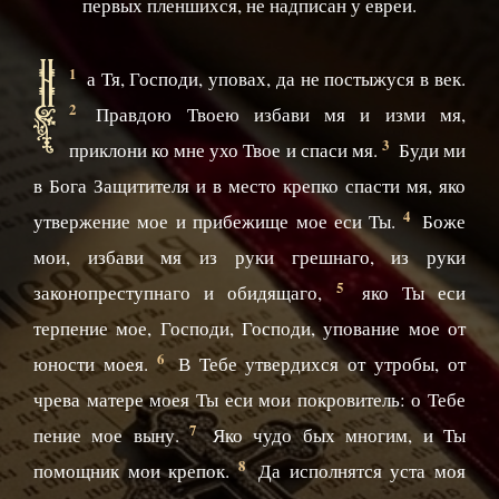
первых пленшихся, не надписан у евреи.
Н
1
а Тя, Господи, уповах, да не постыжуся в век.
2
Правдою Твоею избави мя и изми мя,
3
приклони ко мне ухо Твое и спаси мя.
Буди ми
в Бога Защитителя и в место крепко спасти мя, яко
4
утвержение мое и прибежище мое еси Ты.
Боже
мои, избави мя из руки грешнаго, из руки
5
законопреступнаго и обидящаго,
яко Ты еси
терпение мое, Господи, Господи, упование мое от
6
юности моея.
В Тебе утвердихся от утробы, от
чрева матере моея Ты еси мои покровитель: о Тебе
7
пение мое выну.
Яко чудо бых многим, и Ты
8
помощник мои крепок.
Да исполнятся уста моя