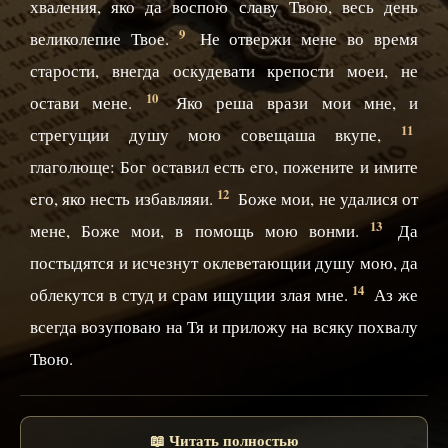
хваления, яко да воспою славу Твою, весь день
9
великолепие Твое.
Не отвержи мене во время
старости, внегда оскудевати крепости моеи, не
10
остави мене.
Яко реша врази мои мне, и
11
стрегущии душу мою совещаша вкупе,
глаголюще: Бог оставил есть eго, пожените и имите
12
eго, яко несть избавляяи.
Боже мои, не удалися от
13
мене, Боже мои, в помощь мою вонми.
Да
постыдятся и исчезнут оклеветающии душу мою, да
14
облекутся в студ и срам ищущии злая мне.
Аз же
всегда возуповаю на Тя и приложу на всяку похвалу
Твою.
📖 Читать полностью