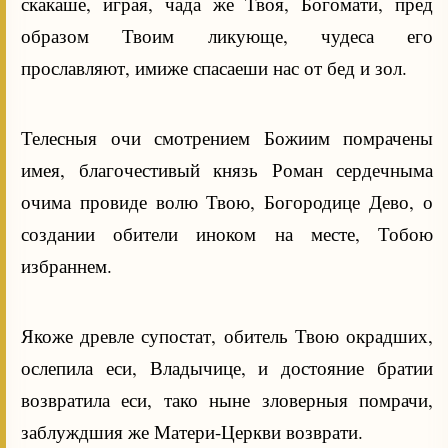
скакаше, играя, чада же Твоя, Богомати, пред
образом Твоим ликующе, чудеса его
прославляют, имиже спасаеши нас от бед и зол.
Телесныя очи смотрением Божиим помрачены
имея, благочестивый князь Роман сердечныма
очима провиде волю Твою, Богородице Дево, о
создании обители иноком на месте, Тобою
избраннем.
Якоже древле супостат, обитель Твою окрадших,
ослепила еси, Владычице, и достояние братии
возвратила еси, тако ныне зловерныя помрачи,
заблуждшия же Матери-Церкви возврати.