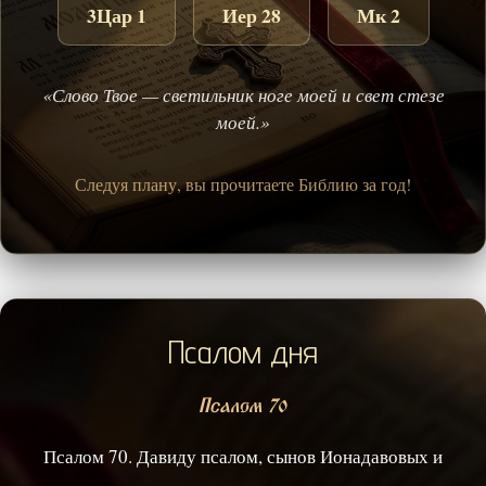
3Цар 1
Иер 28
Мк 2
«Слово Твое — светильник ноге моей и свет стезе
моей.»
Следуя плану, вы прочитаете Библию за год!
Псалом дня
Псалом 70
Псалом 70. Давиду псалом, сынов Ионадавовых и