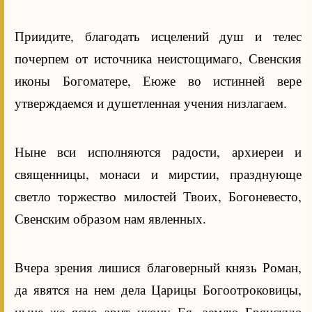
Приидите, благодать исцелений душ и телес
почерпем от источника неистощимаго, Свенския
иконы Богоматере, Еюже во истинней вере
утверждаемся и душетленная учения низлагаем.
Ныне вси исполняются радости, архиереи и
священницы, монаси и мирстии, празднующе
светло торжество милостей Твоих, Богоневесто,
Свенским образом нам явленных.
Вчера зрения лишися благоверный князь Роман,
да явятся на нем дела Царицы Богоотроковицы,
ныне же ясно зрит икону Ея, землю Брянскую