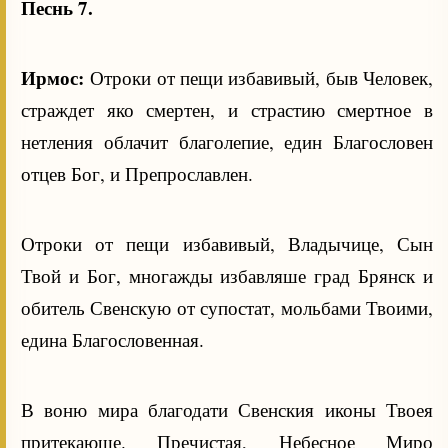
Песнь 7.
Ирмос:
Отроки от пещи избавивый, быв Человек,
страждет яко смертен, и страстию смертное в
нетления облачит благолепие, един Благословен
отцев Бог, и Препрославлен.
Отроки от пещи избавивый, Владычице, Сын
Твой и Бог, многажды избавляше град Брянск и
обитель Свенскую от супостат, мольбами Твоими,
едина Благословенная.
В воню мира благодати Свенския иконы Твоея
притекающе. Пречистая, Небесное Миро