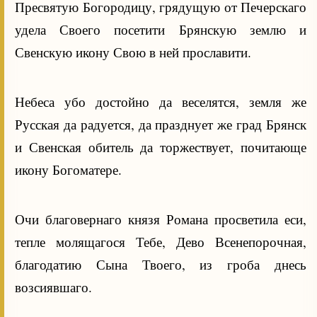
Пресвятую Богородицу, грядущую от Печерскаго
удела Своего посетити Брянскую землю и
Свенскую икону Свою в ней прославити.
Небеса убо достойно да веселятся, земля же
Русская да радуется, да празднует же град Брянск
и Свенская обитель да торжествует, почитающе
икону Богоматере.
Очи благовернаго князя Романа просветила еси,
тепле молящагося Тебе, Дево Всенепорочная,
благодатию Сына Твоего, из гроба днесь
возсиявшаго.