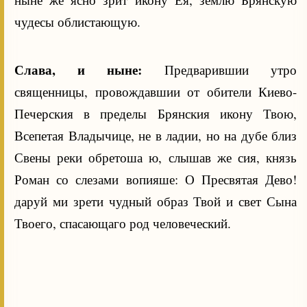
чудесы облистающую.
Слава, и ныне:
Предварившии утро
священницы, провождавшии от обители Киево-
Печерския в пределы Брянския икону Твою,
Всепетая Владычице, не в ладии, но на дубе близ
Свены реки обретоша ю, слышав же сия, князь
Роман со слезами вопияше: О Пресвятая Дево!
даруй ми зрети чудный образ Твой и свет Сына
Твоего, спасающаго род человеческий.