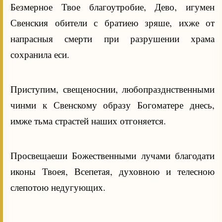
Безмерное Твое благоутробие, Дево, игумен
Свенския обители с братиею зряше, ихже от
напрасныя смерти при разрушении храма
сохранила еси.
Приступим, свещеноснии, любопразднственными
чинми к Свенскому образу Богоматере днесь,
имже тьма страстей наших отгоняется.
Просвещаеши Божественными лучами благодати
иконы Твоея, Всепетая, духовною и телесною
слепотою недугующих.