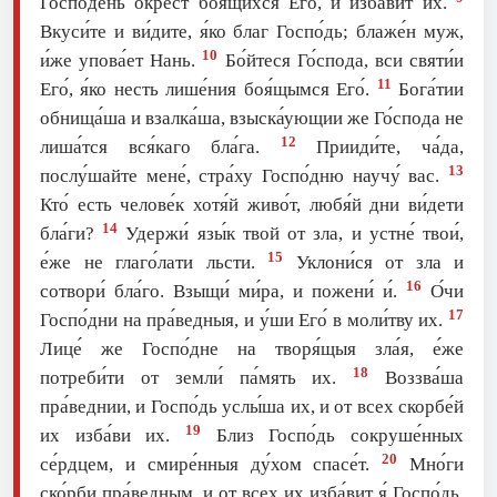
Госпо́день о́крест боя́щихся Его́, и изба́вит их.
Вкуси́те и ви́дите, я́ко благ Госпо́дь; блаже́н муж,
10
и́же упова́ет Нань.
Бо́йтеся Го́спода, вси святи́и
11
Его́, я́ко несть лише́ния боя́щымся Его́.
Бога́тии
обнища́ша и взалка́ша, взыска́ующии же Го́спода не
12
лиша́тся вся́каго бла́га.
Прииди́те, ча́да,
13
послу́шайте мене́, стра́ху Госпо́дню научу́ вас.
Кто́ есть челове́к хотя́й живо́т, любя́й дни ви́дети
14
бла́ги?
Удержи́ язы́к твой от зла, и устне́ твои́,
15
е́же не глаго́лати льсти.
Уклони́ся от зла и
16
сотвори́ бла́го. Взыщи́ ми́ра, и пожени́ и́.
О́чи
17
Госпо́дни на пра́ведныя, и у́ши Его́ в моли́тву их.
Лице́ же Госпо́дне на творя́щыя зла́я, е́же
18
потреби́ти от земли́ па́мять их.
Воззва́ша
пра́веднии, и Госпо́дь услы́ша их, и от всех скорбе́й
19
их изба́ви их.
Близ Госпо́дь сокруше́нных
20
се́рдцем, и смире́нныя ду́хом спасе́т.
Мно́ги
ско́рби пра́ведным, и от всех их изба́вит я́ Госпо́дь.