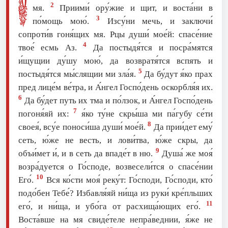
С
2
мя.
Приими́ ору́жие и щит, и воста́ни в
3
по́мощь мою́.
Изсу́ни мечь, и заключи́
сопроти́в гоня́щих мя. Рцы души́ мое́й: спасе́ние
4
твое́ есмь Аз.
Да постыдя́тся и посра́мятся
и́щущии ду́шу мою́, да возвратя́тся вспять и
5
постыдя́тся мы́слящии ми зла́я.
Да бу́дут я́ко прах
пред лице́м ве́тра, и А́нгел Госпо́день оскорбля́я их.
6
Да бу́дет путь их тма и по́лзок, и А́нгел Госпо́день
7
погоня́яй их:
я́ко ту́не скры́ша ми па́губу се́ти
8
своея́, всу́е поноси́ша души́ мое́й.
Да прии́дет eму́
сеть, ю́же не весть, и лови́тва, ю́же скры, да
9
объи́мет и́, и в сеть да впаде́т в ню.
Душа́ же моя́
возра́дуется о Го́споде, возвесели́тся о спасе́нии
10
Его́.
Вся ко́сти моя́ реку́т: Го́споди, Го́споди, кто́
подо́бен Тебе́? Избавля́яй ни́ща из руки́ кре́пльших
11
eго́, и ни́ща, и убо́га от расхища́ющих eго́.
Воста́вше на мя свиде́теле непра́веднии, я́же не