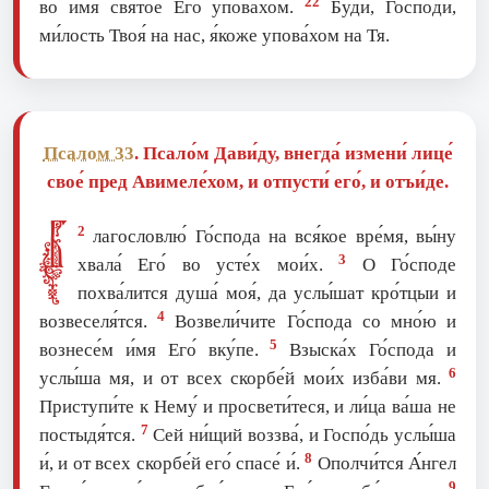
22
во и́мя свято́е Его́ упова́хом.
Бу́ди, Го́споди,
ми́лость Твоя́ на нас, я́коже упова́хом на Тя.
Псалом 33
. Псало́м Дави́ду, внегда́ измени́ лице́
свое́ пред Авимеле́хом, и отпусти́ его́, и отъи́де.
Б
2
лагословлю́ Го́спода на вся́кое вре́мя, вы́ну
3
хвала́ Его́ во усте́х мои́х.
О Го́споде
похва́лится душа́ моя́, да услы́шат кро́тцыи и
4
возвеселя́тся.
Возвели́чите Го́спода со мно́ю и
5
вознесе́м и́мя Его́ вку́пе.
Взыска́х Го́спода и
6
услы́ша мя, и от всех скорбе́й мои́х изба́ви мя.
Приступи́те к Нему́ и просвети́теся, и ли́ца ва́ша не
7
постыдя́тся.
Сей ни́щий воззва́, и Госпо́дь услы́ша
8
и́, и от всех скорбе́й eго́ спасе́ и́.
Ополчи́тся А́нгел
9