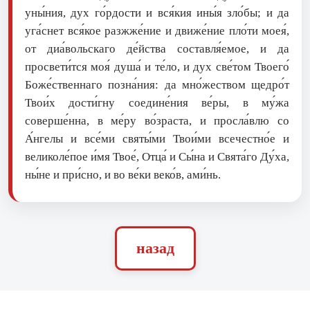
уны́ния, дух го́рдости и вся́кия ины́я зло́бы; и да
уга́снет вся́кое разжже́ние и движе́ние пло́ти моея́,
от диа́вольскаго де́йства составля́емое, и да
просвети́тся моя́ душа́ и те́ло, и дух све́том Твоего́
Боже́ственнаго позна́ния: да мно́жеством щедро́т
Твои́х дости́гну соедине́ния ве́ры, в му́жа
соверше́нна, в ме́ру во́зраста, и просла́влю со
А́нгелы и все́ми святы́ми Твои́ми всечестно́е и
великоле́пое и́мя Твое́, Отца́ и Сы́на и Свята́го Ду́ха,
ны́не и при́сно, и во ве́ки веко́в, ами́нь.
назад