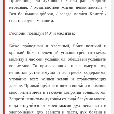
Приста́нище ли духо́вное? / или́ рай сла́дости
небе́сныя, / хода́тайствен жи́зни неконча́емыя? /
Вся бо и́маши до́брая, / всегда́ моли́ся Христу́ /
спасти́ся душа́м на́шим.
Г
о́споди, поми́луй (40) и
молитва:
Б
о́же пра́ведный и хва́льный, Бо́же вели́кий и
кре́пкий, Бо́же преве́чный, услы́ши гре́шнаго му́жа
моли́тву в час сей: услы́ши мя, обеща́вый услы́шати
во и́стине Тя призыва́ющих, и не омерзи́ мя,
нечи́стыя устне́ иму́ща и во гресе́х содержи́ма,
упова́ние всех конце́в земли́ и стра́нствующих
дале́че. Приими́ ору́жие и щит и воста́ни в по́мощь
мою́: изле́й мечь и заключи́ сопроти́в гоня́щих мя.
Запрети́ нечи́стым духово́м от лица́ безу́мия моего́,
и да отлучи́тся от моея́ мы́сли дух не́нависти и
злопомне́ния, дух за́висти и ле́сти, дух боя́зни и