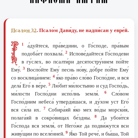
Псалом 32
. Псало́м Дави́ду, не надпи́сан у евре́й.
Р
1
а́дуйтеся, пра́веднии, о Го́споде, пра́вым
2
подоба́ет похвала́.
Испове́дайтеся Го́сподеви
в гу́слех, во псалти́ри десятостру́ннем по́йте
3
Ему́.
Воспо́йте Ему́ песнь но́ву, до́бре по́йте Ему́
4
со восклица́нием:
я́ко пра́во сло́во Госпо́дне, и вся
5
дела́ Его́ в ве́ре.
Лю́бит ми́лостыню и суд Госпо́дь,
6
ми́лости Госпо́дни испо́лнь земля́.
Сло́вом
Госпо́дним небеса́ утверди́шася, и ду́хом уст Его́
7
вся си́ла их.
Собира́яй я́ко мех во́ды морски́я,
8
полага́яй в сокро́вищах бе́здны.
Да убои́тся
Го́спода вся земля́, от Него́же да подви́жутся вси
9
живу́щии по вселе́нней.
Я́ко Той рече́, и бы́ша, Той