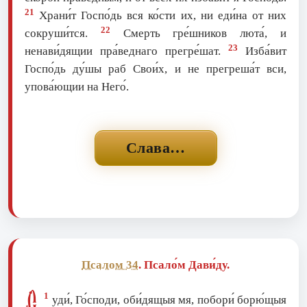
21
Храни́т Госпо́дь вся ко́сти их, ни еди́на от них
22
сокруши́тся.
Смерть гре́шников люта́, и
23
ненави́дящии пра́веднаго прегре́шат.
Изба́вит
Госпо́дь ду́шы раб Свои́х, и не прегреша́т вси,
упова́ющии на Него́.
Слава…
Псалом 34
. Псало́м Дави́ду.
1
уди́, Го́споди, оби́дящыя мя, побори́ борю́щыя