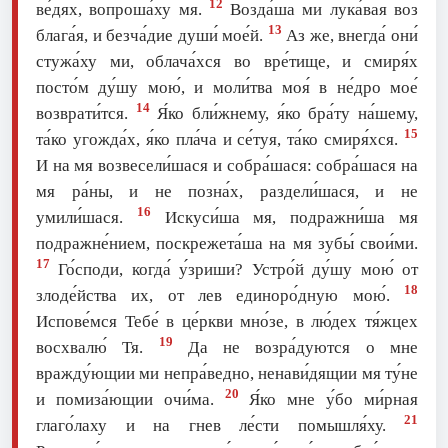
12
ве́дях, вопроша́ху мя.
Возда́ша ми лука́вая воз
13
блага́я, и безча́дие души́ мое́й.
Аз же, внегда́ они́
стужа́ху ми, облача́хся во вре́тище, и смиря́х
посто́м ду́шу мою́, и моли́тва моя́ в не́дро мое́
14
возврати́тся.
Я́ко бли́жнему, я́ко бра́ту на́шему,
15
та́ко угожда́х, я́ко пла́ча и се́туя, та́ко смиря́хся.
И на мя возвесели́шася и собра́шася: собра́шася на
мя ра́ны, и не позна́х, раздели́шася, и не
16
умили́шася.
Искуси́ша мя, подражни́ша мя
подражне́нием, поскрежета́ша на мя зубы́ свои́ми.
17
Го́споди, когда́ у́зриши? Устро́й ду́шу мою́ от
18
злоде́йства их, от лев единоро́дную мою́.
Испове́мся Тебе́ в це́ркви мно́зе, в лю́дех тя́жцех
19
восхвалю́ Тя.
Да не возра́дуются о мне
вражду́ющии ми непра́ведно, ненави́дящии мя ту́не
20
и помиза́ющии очи́ма.
Я́ко мне у́бо ми́рная
21
глаго́лаху и на гнев ле́сти помышля́ху.