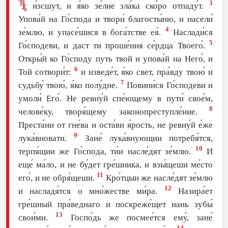
3
и́зсшут, и я́ко зе́лие зла́ка ско́ро отпаду́т.
Упова́й на Го́спода и твори́ благосты́ню, и насели́
4
зе́млю, и упасе́шися в бога́тстве ея́.
Наслади́ся
5
Го́сподеви, и даст ти проше́ния се́рдца Твоего́.
Откры́й ко Го́споду путь твой и упова́й на Него́, и
6
Той сотвори́т:
и изведе́т, я́ко свет, пра́вду твою́ и
7
судьбу́ твою́, я́ко полу́дне.
Повини́ся Го́сподеви и
умоли́ Его́. Не ревну́й спе́ющему в пути́ свое́м,
8
челове́ку, творя́щему законопреступле́ние.
Преста́ни от гне́ва и оста́ви я́рость, не ревну́й е́же
9
лука́вновати.
Зане́ лука́внующии потребя́тся,
10
терпя́щии же Го́спода, ти́и насле́дят зе́млю.
И
еще́ ма́ло, и не бу́дет гре́шника, и взы́щеши ме́сто
11
eго́, и не обря́щеши.
Кро́тцыи же насле́дят зе́млю
12
и насладя́тся о мно́жестве ми́ра.
Назира́ет
гре́шный пра́веднаго и поскреже́щет нань зубы́
13
свои́ми.
Госпо́дь же посмее́тся eму́, зане́
14