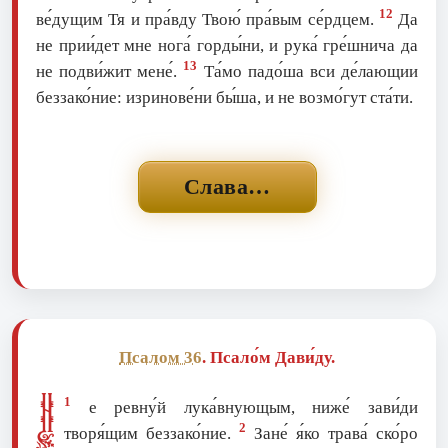
12
ве́дущим Тя и пра́вду Твою́ пра́вым се́рдцем.
Да
не прии́дет мне нога́ горды́ни, и рука́ гре́шнича да
13
не подви́жит мене́.
Та́мо падо́ша вси де́лающии
беззако́ние: изринове́ни бы́ша, и не возмо́гут ста́ти.
Слава…
Псалом 36
. Псало́м Дави́ду.
Н
1
е ревну́й лука́внующым, ниже́ зави́ди
2
творя́щим беззако́ние.
Зане́ я́ко трава́ ско́ро