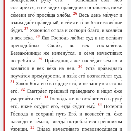
состаре́хся, и не ви́дех пра́ведника оста́влена, ниже́
26
се́мени eго́ прося́ща хле́бы.
Весь день ми́лует и
взаи́м дае́т пра́ведный, и се́мя eго́ во благослове́ние
27
бу́дет.
Уклони́ся от зла и сотвори́ бла́го, и всели́ся
28
в век ве́ка.
Я́ко Госпо́дь лю́бит суд и не оста́вит
преподо́бных Свои́х, во век сохраня́тся.
Беззако́нницы же изжену́тся, и се́мя нечести́вых
29
потреби́тся.
Пра́ведницы же насле́дят зе́млю и
30
вселя́тся в век ве́ка на ней.
Уста́ пра́веднаго
поуча́тся прему́дрости, и язы́к eго́ возглаго́лет суд.
31
Зако́н Бо́га eго́ в се́рдце eго́, и не за́пнутся стопы́
32
eго́.
Сматря́ет гре́шный пра́веднаго и и́щет е́же
33
умертви́ти eго́.
Госпо́дь же не оста́вит eго́ в руку́
34
eго́, ниже́ осу́дит eго́, егда́ су́дит eму́.
Потерпи́
Го́спода и сохрани́ путь Его́, и вознесе́т тя, е́же
насле́дити зе́млю, внегда́ потребля́тися гре́шником
35
у́зриши.
Ви́дех нечести́ваго превознося́щася и