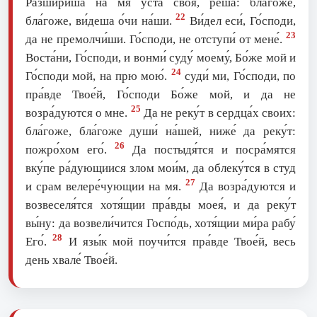
Разшири́ша на мя уста́ своя́, ре́ша: бла́гоже,
22
бла́гоже, ви́деша о́чи на́ши.
Ви́дел еси́, Го́споди,
23
да не премолчи́ши. Го́споди, не отступи́ от мене́.
Воста́ни, Го́споди, и вонми́ суду́ моему́, Бо́же мой и
24
Го́споди мой, на прю мою́.
суди́ ми, Го́споди, по
пра́вде Твое́й, Го́споди Бо́же мой, и да не
25
возра́дуются о мне.
Да не реку́т в сердца́х своих:
бла́гоже, бла́гоже души́ на́шей, ниже́ да реку́т:
26
пожро́хом eго́.
Да постыдя́тся и посра́мятся
вку́пе ра́дующиися злом мои́м, да облеку́тся в студ
27
и срам велере́чующии на мя.
Да возра́дуются и
возвеселя́тся хотя́щии пра́вды моея́, и да реку́т
вы́ну: да возвели́чится Госпо́дь, хотя́щии ми́ра рабу́
28
Его́.
И язы́к мой поучи́тся пра́вде Твое́й, весь
день хвале́ Твое́й.