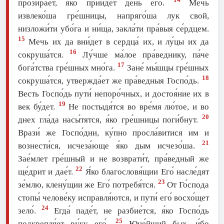
прозира́ет, я́ко прии́дет день eго́.
Мечь
извлеко́ша гре́шницы, напряго́ша лук свой,
низложи́ти убо́га и ни́ща, закла́ти пра́выя се́рдцем.
15
Мечь их да вни́дет в сердца́ их, и лу́цы их да
16
сокруша́тся.
Лу́чше ма́лое пра́веднику, па́че
17
бога́тства гре́шных мно́га.
Зане́ мы́шцы гре́шных
18
сокруша́тся, утвержда́ет же пра́ведныя Госпо́дь.
Весть Госпо́дь пути́ непоро́чных, и достоя́ние их в
19
век бу́дет.
Не постыдя́тся во вре́мя лю́тое, и во
20
днех гла́да насы́тятся, я́ко гре́шницы поги́бнут.
Врази́ же Госпо́дни, ку́пно просла́витися им и
21
вознести́ся, исчеза́юще я́ко дым исчезо́ша.
Зае́млет гре́шный и не возврати́т, пра́ведный же
22
ще́дрит и дае́т.
Я́ко благословя́щии Его́ насле́дят
23
зе́млю, клену́щии же Его́ потребя́тся.
От Го́спода
стопы́ челове́ку исправля́ются, и пути́ eго́ восхо́щет
24
зело́.
Егда́ паде́т, не разбие́тся, я́ко Госпо́дь
25
подкрепля́ет ру́ку eго́.
Юне́йший бых, и́бо