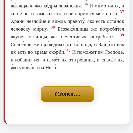
36
вы́сящася, я́ко ке́дры лива́нския.
И ми́мо идо́х, и
37
се не бе́, и взыска́х eго́, и не обре́теся ме́сто eго́.
Храни́ незло́бие и виждь правоту́, я́ко есть оста́нок
38
челове́ку ми́рну.
Беззако́нницы же потребя́тся
39
вку́пе: оста́нцы же нечести́вых потребя́тся.
Спасе́ние же пра́ведных от Го́спода, и Защи́титель
40
их есть во вре́мя ско́рби.
И помо́жет им Госпо́дь,
и изба́вит их, и изме́т их от гре́шник, и спасе́т их,
я́ко упова́ша на Него́.
Слава…