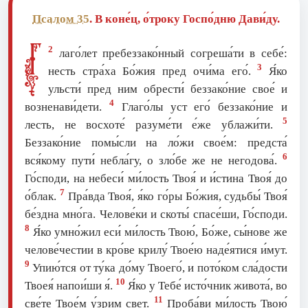
Псалом 35
. В коне́ц, о́троку Госпо́дню Дави́ду.
Г
2
лаго́лет пребеззако́нный согреша́ти в себе́:
3
несть стра́ха Бо́жия пред очи́ма eго́.
Я́ко
ульсти́ пред ним обрести́ беззако́ние свое́ и
4
возненави́дети.
Глаго́лы уст eго́ беззако́ние и
5
лесть, не восхоте́ разуме́ти е́же ублажи́ти.
Беззако́ние помы́сли на ло́жи свое́м: предста́
6
вся́кому пути́ небла́гу, о зло́бе же не негодова́.
Го́споди, на небеси́ ми́лость Твоя́ и и́стина Твоя́ до
7
о́блак.
Пра́вда Твоя́, я́ко го́ры Бо́жия, судьбы́ Твоя́
бе́здна мно́га. Челове́ки и скоты́ спасе́ши, Го́споди.
8
Я́ко умно́жил еси́ ми́лость Твою́, Бо́же, сы́нове же
челове́честии в кро́ве крилу́ Твое́ю наде́ятися и́мут.
9
Упию́тся от ту́ка до́му Твоего́, и пото́ком сла́дости
10
Твоея́ напои́ши я́.
Я́ко у Тебе́ исто́чник живота́, во
11
све́те Твое́м у́зрим свет.
Проба́ви ми́лость Твою́