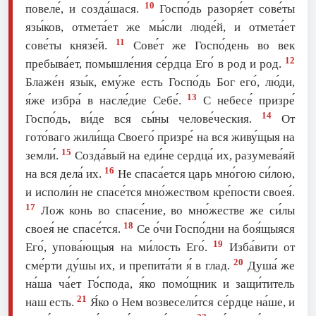
10
повеле́, и созда́шася.
Госпо́дь разоря́ет сове́ты
язы́ков, отмета́ет же мы́сли люде́й, и отмета́ет
11
сове́ты князе́й.
Сове́т же Госпо́день во век
12
пребыва́ет, помышле́ния се́рдца Его́ в род и род.
Блаже́н язы́к, eму́же есть Госпо́дь Бог eго́, лю́ди,
13
я́же избра́ в насле́дие Себе́.
С небесе́ призре́
14
Госпо́дь, ви́де вся сы́ны челове́ческия.
От
гото́ваго жили́ща Своего́ призре́ на вся живу́щыя на
15
земли́.
Созда́вый на еди́не сердца́ их, разумева́яй
16
на вся дела́ их.
Не спаса́ется царь мно́гою си́лою,
и исполи́н не спасе́тся мно́жеством кре́пости своея́.
17
Лож конь во спасе́ние, во мно́жестве же си́лы
18
своея́ не спасе́тся.
Се о́чи Госпо́дни на боя́щыяся
19
Его́, упова́ющыя на ми́лость Его́.
Изба́вити от
20
сме́рти ду́шы их, и препита́ти я́ в глад.
Душа́ же
на́ша ча́ет Го́спода, я́ко помо́щник и защи́титель
21
наш есть.
Я́ко о Нем возвесели́тся се́рдце на́ше, и