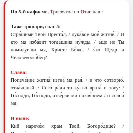
По 5-й кафисме,
Т
рисвятое по
О
тче наш:
Таже тропари, глас 5:
Стра́шный Твой Престо́л, / лука́вое мое́ житие́. / И
кто мя изба́вит тогда́шния ну́жды, / а́ще не Ты
поми́луеши мя, Христе́ Бо́же, / я́ко Щедр и
Человеколю́бец?
Слава:
Попече́ние жития́ изгна́ мя рая́, / и что сотворю́,
отча́янный. / Сего́ ра́ди толку́ во врата́ и зову́: /
Го́споди, Го́споди, отве́рзи ми покая́нием / и спаси́
мя.
И ныне:
Кий нарече́м храм Твой, Богоро́дице? /