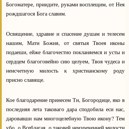
Богоматере, приидите, руками восплещим, от Нея
рождшагося Бога славим.
Освящение, здравие и спасение душам и телесем
нашим, Мати Божия, от святыя Твоея иконы
подаеши, ейже благочестно покланяемся и усты и
сердцем благоговейно сию целуем, Твоя чудеса и
неисчетную милость к христианскому роду
присно славяще.
Кое благодарение принесем Ти, Богородице, яко в
последняя лета таковаго дара сподобила еси нас,
даровавши нам многоцелебную Твою икону? Тем
убо, о Всеблагая, о таковей неизреченней милости