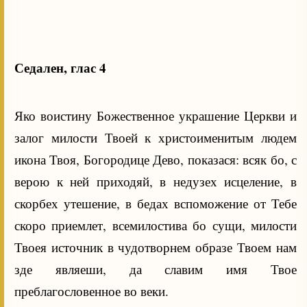
Седален, глас 4
Яко воистину Божественное украшение Церкви и
залог милости Твоей к христоименитым людем
икона Твоя, Богородице Дево, показася: всяк бо, с
верою к ней приходяй, в недузех исцеление, в
скорбех утешение, в бедах вспоможение от Тебе
скоро приемлет, всемилостива бо сущи, милости
Твоея источник в чудотворнем образе Твоем нам
зде являеши, да славим имя Твое
преблагословенное во веки.