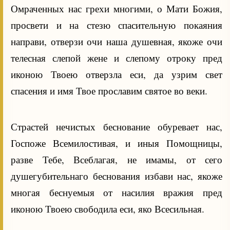
Омраченных нас грехи многими, о Мати Божия,
просвети и на стезю спасительную покаяния
направи, отверзи очи наша душевная, якоже очи
телесная слепой жене и слепому отроку пред
иконою Твоею отверзла еси, да узрим свет
спасения и имя Твое прославим святое во веки.
Страстей нечистых беснование обуревает нас,
Госпоже Всемилостивая, и иныя Помощницы,
разве Тебе, Всеблагая, не имамы, от сего
душегубительнаго беснования избави нас, якоже
многая беснуемыя от насилия вражия пред
иконою Твоею свободила еси, яко Всесильная.