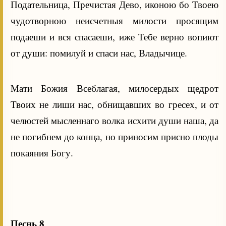
Подательница, Пречистая Дево, иконою бо Твоею
чудотворною неисчетныя милости просящим
подаеши и вся спасаеши, иже Тебе верно вопиют
от души: помилуй и спаси нас, Владычице.
Мати Божия Всеблагая, милосердых щедрот
Твоих не лиши нас, обнищавших во гресех, и от
челюстей мысленнаго волка исхити души наша, да
не погибнем до конца, но приносим присно плоды
покаяния Богу.
Песнь 8