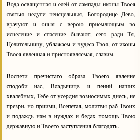
Вода освященная и елей от лампады иконы Твоея
святыя недуги неисцельныя, Богородице Дево,
врачуют и оныя с верою приемлющым во
исцеление и спасение бывают; сего ради Тя,
Целительницу, ублажаем и чудеса Твоя, от иконы
Твоея явленная и присноявляемая, славим.
Воспети пречистаго образа Твоего явление
сподоби нас, Владычице, и пений наших
хвалебных, Тебе от усердия возносимых днесь, не
презри, но приими, Всепетая, молитвы раб Твоих
и подаждь нам в нуждах и бедах помощь Твою
державную и Твоего заступления благодать.