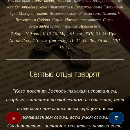
Успение прав.
Анны
(
икона
), матери Пресвятой Богородицы. Свв.
жен
Олимпиады
(
икона
) диакониссы и
Евпраксии
девы, Тавеннской.
Прп.
Макария
(
икона
) Желтоводского, Унженского. Память
V
Вселенского Собора
. Сщмч.
Николая
пресвитера. Сщмч.
Александра
пресвитера. Св.
Ираиды
исп.
2 Кор., 169 зач., I, 12-20.
Мф., 91 зач., XXII, 23-33.
Прав.
Анны:
Гал., 210 зач. (от полу́), IV, 22-31.
Лк., 36 зач., VIII,
16-21.
Святые отцы говорят
"Кого посетит Господь тяжким испытанием,
скорбью, лишением возлюбленного из ближних, тот
и невольно помолится всем сердцем и всем
помышлением своим, всем умом своим.
📅
💬
Следовательно, источник молитвы у всякого есть,