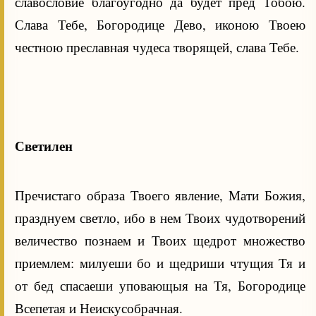
славословие благоугодно да будет пред Тобою.
Слава Тебе, Богородице Дево, иконою Твоею
честною преславная чудеса творящей, слава Тебе.
Светилен
Пречистаго образа Твоего явление, Мати Божия,
празднуем светло, ибо в нем Твоих чудотворений
величество познаем и Твоих щедрот множество
приемлем: милуеши бо и щедриши чтущия Тя и
от бед спасаеши уповающыя на Тя, Богородице
Всепетая и Неискусобрачная.