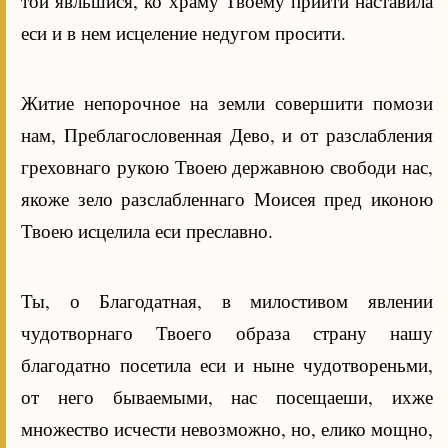
той явльшися, ко храму Твоему приити наставила
еси и в нем исцеление недугом просити.
Житие непорочное на земли совершити помози
нам, Преблагословенная Дево, и от разслабления
греховнаго рукою Твоею державною свободи нас,
якоже зело разслабленнаго Моисея пред иконою
Твоею исцелила еси преславно.
Ты, о Благодатная, в милостивом явлении
чудотворнаго Твоего образа страну нашу
благодатно посетила еси и ныне чудотвореньми,
от него бываемыми, нас посещаеши, ихже
множество исчести невозможно, но, елико мощно,