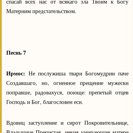
спасай всех нас от всякаго зла Твоим к Богу
Матерним предстательством.
Песнь 7
Ирмос:
Не послужиша твари Богомудрии паче
Создавшаго, но, огненное прещение мужески
поправше, радовахуся, поюще: препетый отцев
Господь и Бог, благословен еси.
Вдовиц заступление и сирот Покровительнице,
Владычице Пречистая, некия умирающия матере