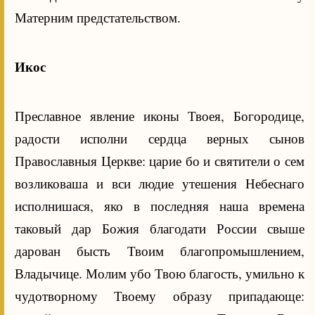
Матерним предстательством.
Икос
Преславное явление иконы Твоея, Богородице,
радости исполни сердца верных сынов
Православныя Церкве: царие бо и святители о сем
возликоваша и вси людие утешения Небеснаго
исполнишася, яко в последняя наша времена
таковый дар Божия благодати России свыше
дарован бысть Твоим благопромышлением,
Владычице. Молим убо Твою благость, умильно к
чудотворному Твоему образу припадающе: