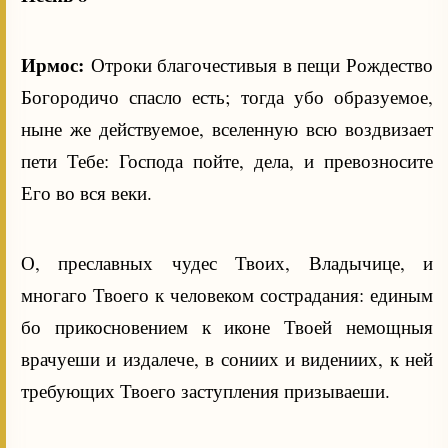
Ирмос:
Отроки благочестивыя в пещи Рождество
Богородичо спасло есть; тогда убо образуемое,
ныне же действуемое, вселенную всю воздвизает
пети Тебе: Господа пойте, дела, и превозносите
Его во вся веки.
О, преславных чудес Твоих, Владычице, и
многаго Твоего к человеком сострадания: единым
бо прикосновением к иконе Твоей немощныя
врачуеши и издалече, в сониих и видениих, к ней
требующих Твоего заступления призываеши.