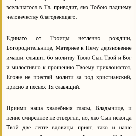
всельшагося в Тя, приводит, яко Тобою падшему
человечеству благодеющаго.
Единаго от Троицы нетленно рождши,
Богородительнице, Матернее к Нему дерзновение
имаши: слышит бо молитву Твою Сын Твой и Бог
и милостивно к прошению Твоему приклоняется,
Егоже не престай молити за род христианский,
присно в песнех Тя славящий.
Приими наша хвалебныя гласы, Владычице, и
пение смиренное не отвергни, но, яко Сын некогда
Твой две лепте вдовицы прият, тако и наше