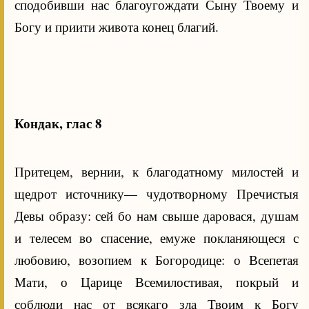
сподобивши нас благоугождати Сыну Твоему и
Богу и приити живота конец благий.
Кондак, глас 8
Притецем, вернии, к благодатному милостей и
щедрот источнику— чудотворному Пречистыя
Девы образу: сей бо нам свыше даровася, душам
и телесем во спасение, емуже покланяющеся с
любовию, возопием к Богородице: о Всепетая
Мати, о Царице Всемилостивая, покрый и
соблюди нас от всякаго зла Твоим к Богу