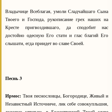
Владычице Всеблагая, умоли Сладчайшаго Сына
Твоего и Господа, рукописание грех наших на
Кресте пригвоздившаго, да сподобит нас
достойно одесную Его стати и глас благий Его
слышати, егда приидет во славе Своей.
Песнь 3
Ирмос:
Твоя песнословцы, Богородице, Живый и
Независтный Источниче, лик себе совокупльшия,
духовно утверди, в Божественней Твоей славе