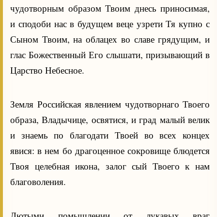
чудотворным образом Твоим днесь приносимая,
и сподоби нас в будущем веце узрети Тя купно с
Сыном Твоим, на облацех во славе грядущим, и
глас Божественный Его слышати, призывающий в
Царство Небесное.
Земля Российская явлением чудотворнаго Твоего
образа, Владычице, освятися, и град малый велик
и знаемь по благодати Твоей во всех концех
явися: в нем бо драгоценное сокровище блюдется
Твоя целебная икона, залог сый Твоего к нам
благоволения.
Лютыми помышлении от лукавых враг