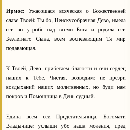
Ирмос:
Ужасошася всяческая о Божественней
славе Твоей: Ты бо, Неискусобрачная Дево, имела
еси во утробе над всеми Бога и родила еси
Безлетнаго Сына, всем воспевающим Тя мир
подавающая.
К Твоей, Дево, прибегаем благости и очи сердец
наших к Тебе, Чистая, возводим: не презри
воздыханий наших молитвенных, но буди нам
покров и Помощница в День судный.
Едина всем еси Предстательница, Богомати
Владычице: услыши убо наша моления, пред