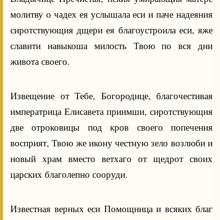
молитву о чадех ея услышала еси и паче надеяния
сиротствующия дщери ея благоустроила еси, яже
славити навыкоша милость Твою по вся дни
живота своего.
Извещение от Тебе, Богородице, благочестивая
императрица Елисавета приимши, сиротствующия
две отроковицы под кров своего попечения
восприят, Твою же икону честную зело возлюби и
новый храм вместо ветхаго от щедрот своих
царских благолепно сооруди.
Известная верных еси Помощница и всяких благ