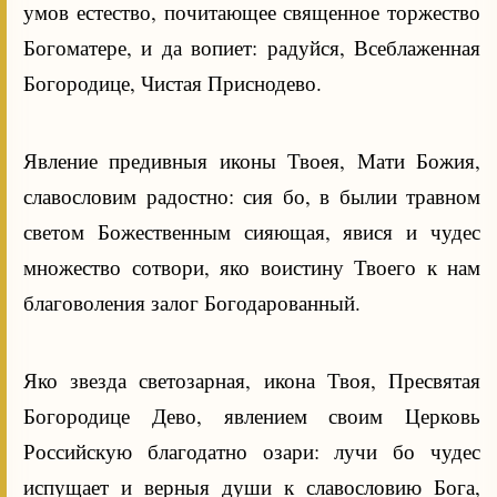
умов естество, почитающее священное торжество
Богоматере, и да вопиет: радуйся, Всеблаженная
Богородице, Чистая Приснодево.
Явление предивныя иконы Твоея, Мати Божия,
славословим радостно: сия бо, в былии травном
светом Божественным сияющая, явися и чудес
множество сотвори, яко воистину Твоего к нам
благоволения залог Богодарованный.
Яко звезда светозарная, икона Твоя, Пресвятая
Богородице Дево, явлением своим Церковь
Российскую благодатно озари: лучи бо чудес
испущает и верныя души к славословию Бога,