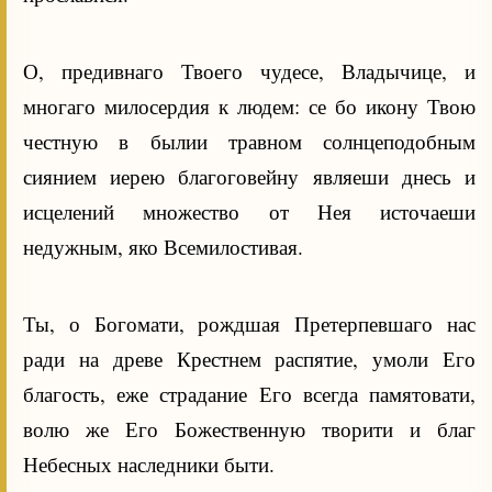
О, предивнаго Твоего чудесе, Владычице, и
многаго милосердия к людем: се бо икону Твою
честную в былии травном солнцеподобным
сиянием иерею благоговейну являеши днесь и
исцелений множество от Нея источаеши
недужным, яко Всемилостивая.
Ты, о Богомати, рождшая Претерпевшаго нас
ради на древе Крестнем распятие, умоли Его
благость, еже страдание Его всегда памятовати,
волю же Его Божественную творити и благ
Небесных наследники быти.