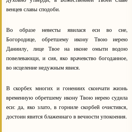
венцев славы сподоби.
Во образе невесты явилася еси во сне,
Богородице, обретшему икону Твою иерею
Даниилу, лице Твое на иконе омыти водою
повелевающи, и сия, яко врачевство богоданное,
во исцеление недужным явися.
В скорбех многих и гонениих скончати жизнь
временную обретшему икону Твою иерею судила
еси: да, яко злато, в горниле скорбей очистився,
достоин явится блаженнаго в вечности упокоения.