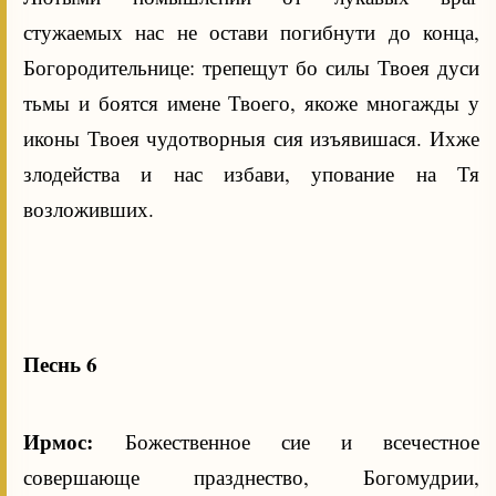
стужаемых нас не остави погибнути до конца,
Богородительнице: трепещут бо силы Твоея дуси
тьмы и боятся имене Твоего, якоже многажды у
иконы Твоея чудотворныя сия изъявишася. Ихже
злодейства и нас избави, упование на Тя
возложивших.
Песнь 6
Ирмос:
Божественное сие и всечестное
совершающе празднество, Богомудрии,