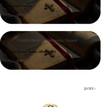
Панагия Сумела
priest Ioann
04.07.2026
Стамбул (Константинополь)
,
Турция
Собор Святой Софии (Айя-София)
priest Ioann
22.06.2026
ДАЛЕЕ