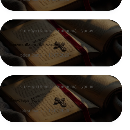
Стамбул (Константинополь)
,
Турция
Церковь Марии Монгольской
priest Ioann
13.07.2026
Стамбул (Константинополь)
,
Турция
Монастырь Хора
priest Ioann
13.07.2026