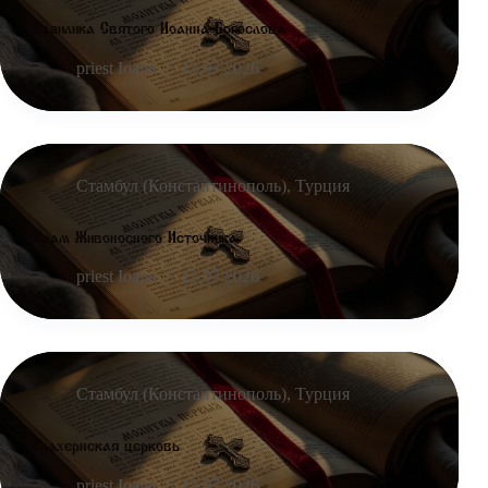
Базилика Святого Иоанна Богослова
priest Ioann
13.07.2026
Стамбул (Константинополь)
,
Турция
Храм Живоносного Источника
priest Ioann
13.07.2026
Стамбул (Константинополь)
,
Турция
Влахернская церковь
priest Ioann
13.07.2026