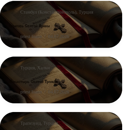
Стамбул (Константинополь)
,
Турция
Церковь Святой Ирины
priest Ioann
04.07.2026
Турция
,
Халки
Монастырь Святой Троицы
priest Ioann
04.07.2026
Трапезунд
,
Турция