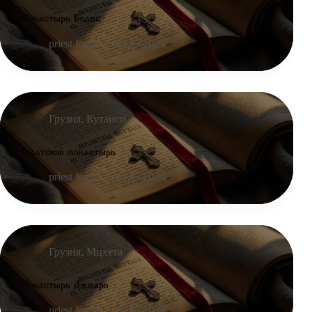
Монастырь Бодбе
priest Ioann
04.07.2026
Грузия
,
Кутаиси
Гелатский монастырь
priest Ioann
04.07.2026
Грузия
,
Мцхета
Монастырь Джвари
priest Ioann
04.07.2026