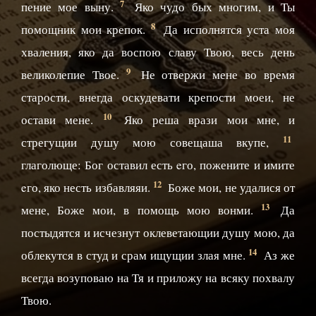
7
пение мое выну.
Яко чудо бых многим, и Ты
8
помощник мои крепок.
Да исполнятся уста моя
хваления, яко да воспою славу Твою, весь день
9
великолепие Твое.
Не отвержи мене во время
старости, внегда оскудевати крепости моеи, не
10
остави мене.
Яко реша врази мои мне, и
11
стрегущии душу мою совещаша вкупе,
глаголюще: Бог оставил есть eго, пожените и имите
12
eго, яко несть избавляяи.
Боже мои, не удалися от
13
мене, Боже мои, в помощь мою вонми.
Да
постыдятся и исчезнут оклеветающии душу мою, да
14
облекутся в студ и срам ищущии злая мне.
Аз же
всегда возуповаю на Тя и приложу на всяку похвалу
Твою.