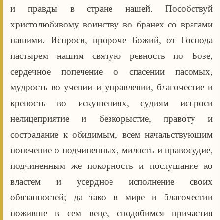
и правды в стране нашей. Пособствуй
христолюбивому воинству во бранех со врагами
нашими. Испроси, пророче Божий, от Господа
пастырем нашим святую ревность по Бозе,
сердечное попечение о спасении пасомых,
мудрость во учении и управлении, благочестие и
крепость во искушениях, судиям испроси
нелицеприятие и безкорыстие, правоту и
сострадание к обидимым, всем начальствующим
попечение о подчиненных, милость и правосудие,
подчиненным же покорность и послушание ко
властем и усердное исполнение своих
обязанностей; да тако в мире и благочестии
поживше в сем веце, сподобимся причастия