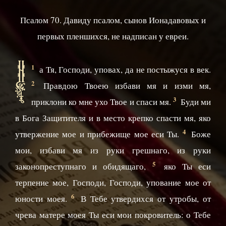
Псалом 70. Давиду псалом, сынов Ионадавовых и
первых пленшихся, не надписан у евреи.
Н
1
а Тя, Господи, уповах, да не постыжуся в век.
2
Правдою Твоею избави мя и изми мя,
3
приклони ко мне ухо Твое и спаси мя.
Буди ми
в Бога Защитителя и в место крепко спасти мя, яко
4
утвержение мое и прибежище мое еси Ты.
Боже
мои, избави мя из руки грешнаго, из руки
5
законопреступнаго и обидящаго,
яко Ты еси
терпение мое, Господи, Господи, упование мое от
6
юности моея.
В Тебе утвердихся от утробы, от
чрева матере моея Ты еси мои покровитель: о Тебе