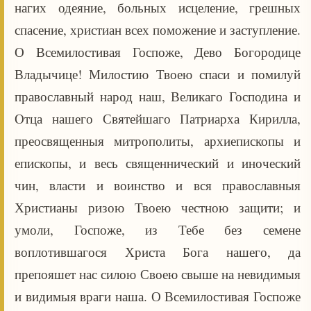
нагих одеяние, больных исцеление, грешных
спасение, христиан всех поможение и заступление.
О Всемилостивая Госпоже, Дево Богородице
Владычице! Милостию Твоею спаси и помилуй
православный народ наш, Великаго Господина и
Отца нашего Святейшаго Патриарха Кирилла,
преосвященныя митрополиты, архиепископы и
епископы, и весь священнический и иноческий
чин, власти и воинство и вся православныя
Христианы ризою Твоею честною защити; и
умоли, Госпоже, из Тебе без семене
воплотившагося Христа Бога нашего, да
препояшет нас силою Своею свыше на невидимыя
и видимыя враги наша. О Всемилостивая Госпоже