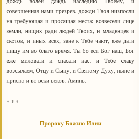
дождь волен даждь наследию Твоему, и
совершенная нами презрев, дожди Твоя низпосли
на требующая и просящая места: возвесели лице
земли, нищих ради людей Твоих, и младенцев и
скотов, и иных всех, зане к Тебе чают, еже дати
пищу им во благо время. Ты бо еси Бог наш, Бог
еже миловати и спасати нас, и Тебе славу
возсылаем, Отцу и Сыну, и Святому Духу, ныне и
присно и во веки веков. Аминь.
* * *
Пророку Божию Илии