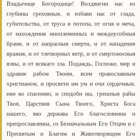
Владычице Богородице! Воздвигни нас из
глубины греховныя, и избави нас от глада,
губительства, от труса и потопа, от огня и меча,
от нахождения иноплеменных и междоусобныя
брани, и от напрасныя смерти, и от нападения
вражия, и от тлетворных ветр, и от смертоносныя
язвы, и от всякаго зла. Подаждь, Госпоже, мир и
здравие рабом Твоим, всем православным
христианом, и просвети им ум и очи сердечныя,
еже ко спасению, и сподоби ны, грешныя рабы
Твоя, Царствия Сына Твоего, Христа Бога
нашего, яко держава Его благословенна и
препрославленна, со Безначальным Его Отцем и с
Пресвятым и Благим и Животворящим Его