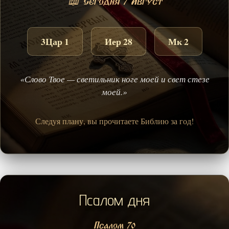
📖 Сегодня 7 Август
3Цар 1
Иер 28
Мк 2
«Слово Твое — светильник ноге моей и свет стезе
моей.»
Следуя плану, вы прочитаете Библию за год!
Псалом дня
Псалом 70