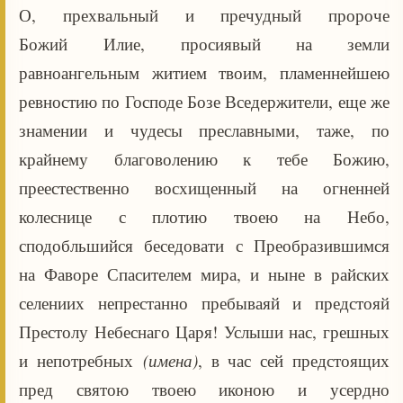
О, прехвальный и пречудный пророче
Божий Илие, просиявый на земли
равноангельным житием твоим, пламеннейшею
ревностию по Господе Бозе Вседержители, еще же
знамении и чудесы преславными, таже, по
крайнему благоволению к тебе Божию,
преестественно восхищенный на огненней
колеснице с плотию твоею на Небо,
сподобльшийся беседовати с Преобразившимся
на Фаворе Спасителем мира, и ныне в райских
селениих непрестанно пребываяй и предстояй
Престолу Небеснаго Царя! Услыши нас, грешных
и непотребных
(имена)
, в час сей предстоящих
пред святою твоею иконою и усердно