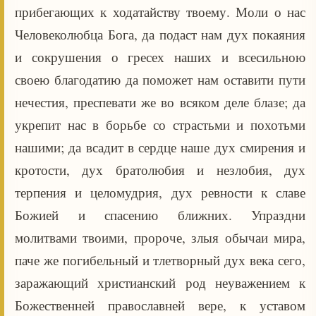
прибегающих к ходатайству твоему. Моли о нас
Человеколюбца Бога, да подаст нам дух покаяния
и сокрушения о гресех наших и всесильною
своею благодатию да поможет нам оставити пути
нечестия, преспевати же во всяком деле блазе; да
укрепит нас в борьбе со страстьми и похотьми
нашими; да всадит в сердце наше дух смирения и
кротости, дух братолюбия и незлобия, дух
терпения и целомудрия, дух ревности к славе
Божией и спасению ближних. Упраздни
молитвами твоими, пророче, злыя обычаи мира,
паче же погибельный и тлетворный дух века сего,
заражающий христианский род неуважением к
Божественней православней вере, к уставом