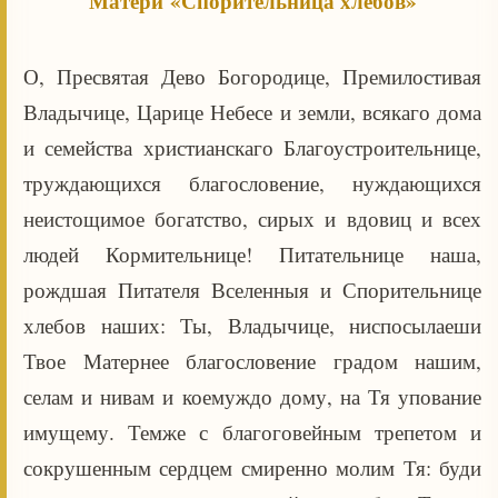
Матери «Спорительница хлебов»
О, Пресвятая Дево Богородице, Премилостивая
Владычице, Царице Небесе и земли, всякаго дома
и семейства христианскаго Благоустроительнице,
труждающихся благословение, нуждающихся
неистощимое богатство, сирых и вдовиц и всех
людей Кормительнице! Питательнице наша,
рождшая Питателя Вселенныя и Спорительнице
хлебов наших: Ты, Владычице, ниспосылаеши
Твое Матернее благословение градом нашим,
селам и нивам и коемуждо дому, на Тя упование
имущему. Темже с благоговейным трепетом и
сокрушенным сердцем смиренно молим Тя: буди