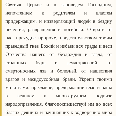
Святыя Церкве и к заповедем Господним,
непочтением к родителем и властем
придержащим, и низвергающий людей в бездну
нечестия, развращения и погибели. Отврати от
нас, пречудне пророче, предстательством твоим
праведный гнев Божий и избави вся грады и веси
Отечества нашего от бездождия и глада, от
страшных бурь и землетрясений, от
смертоносных язв и болезней, от нашествия
врагов и междоусобныя брани. Укрепи твоими
молитвами, преславне, предержащии власти наша
в велицем и многотруднем подвизе
народоправления, благопоспешествуй им во всех
благих деяниих и начинаниих к водворению мира