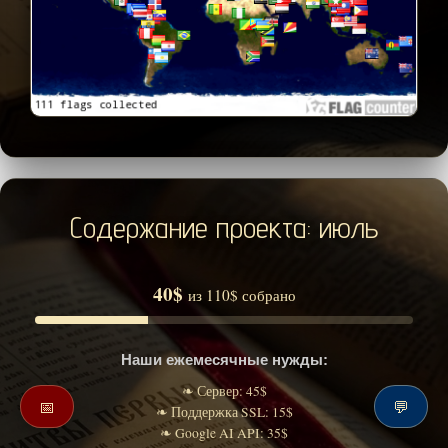
Содержание проекта: июль
40$
из 110$ собрано
Наши ежемесячные нужды:
❧ Сервер: 45$
📅
💬
❧ Поддержка SSL: 15$
❧ Google AI API: 35$