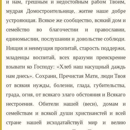
и нам, грешным и недостойным рабом Твоим,
мудрая Домостроительнице, житие наше добре
устрояющая. Всякое же сообщество, всякий дом и
семейство во благочестии и православии,
единомыслии, послушании и довольстве соблюди.
Нищия и неимущия пропитай, старость поддержи,
младенцы воспитай, всех вразуми преискренне
взывати ко Господу: «Хлеб наш насущный даждь
нам днесь». Сохрани, Пречистая Мати, люди Твоя
от всякия нужды, болезни, глада, губительства,
града, огня, от всякаго злаго обстояния и Всякаго
нестроения. Обители нашей (веси), домам и
семействам и всякой души христианстей и всей
стране нашей исходатайствуй мир и велию