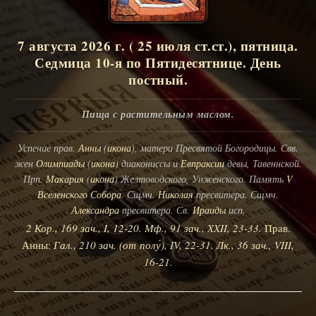
7 августа 2026 г. ( 25 июля ст.ст.), пятница.
Седмица 10-я по Пятидесятнице. День
постный.
Пища с растительным маслом.
Успение прав.
Анны
(
икона
), матери Пресвятой Богородицы. Свв.
жен
Олимпиады
(
икона
) диакониссы и
Евпраксии
девы, Тавеннской.
Прп.
Макария
(
икона
) Желтоводского, Унженского. Память
V
Вселенского Собора
. Сщмч.
Николая
пресвитера. Сщмч.
Александра
пресвитера. Св.
Ираиды
исп.
2 Кор., 169 зач., I, 12-20.
Мф., 91 зач., XXII, 23-33.
Прав.
Анны:
Гал., 210 зач. (от полу́), IV, 22-31.
Лк., 36 зач., VIII,
16-21.