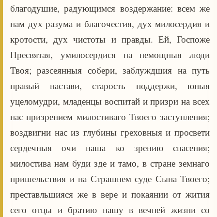
благодушие, радующимся воздержание: всем же
нам дух разума и благочестия, дух милосердия и
кротости, дух чистоты и правды. Ей, Госпоже
Пресвятая, умилосердися на немощныя люди
Твоя; разсеянныя собери, заблуждшия на путь
правый настави, старость поддержи, юныя
уцеломудри, младенцы воспитай и призри на всех
нас призрением милостиваго Твоего заступления;
воздвигни нас из глубины греховныя и просвети
сердечныя очи наша ко зрению спасения;
милостива нам буди зде и тамо, в стране земнаго
пришельствия и на Страшнем суде Сына Твоего;
преставльшияся же в вере и покаянии от жития
сего отцы и братию нашу в вечней жизни со