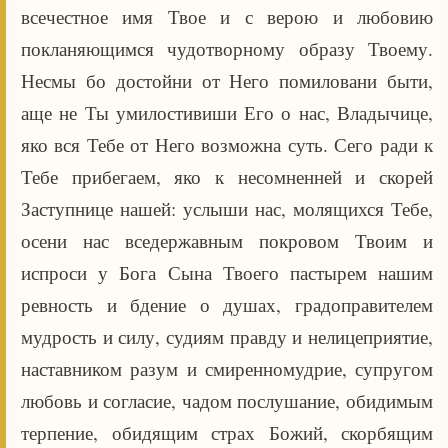
всечестное имя Твое и с верою и любовию
покланяющимся чудотворному образу Твоему.
Несмы бо достойни от Него помиловани быти,
аще не Ты умилостивиши Его о нас, Владычице,
яко вся Тебе от Него возможна суть. Сего ради к
Тебе прибегаем, яко к несомненней и скорей
Заступнице нашей: услыши нас, молящихся Тебе,
осени нас вседержавным покровом Твоим и
испроси у Бога Сына Твоего пастырем нашим
ревность и бдение о душах, градоправителем
мудрость и силу, судиям правду и нелицеприятие,
наставником разум и смиренномудрие, супругом
любовь и согласие, чадом послушание, обидимым
терпение, обидящим страх Божий, скорбящим