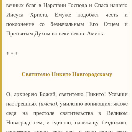
вечных благ в Царствии Господа и Спаса нашего
Иисуса Христа, Емуже подобает честь и
поклонение со безначальным Его Отцем и
Пресвятым Духом во веки веков. Аминь.
* * *
Святителю Никите Новгородскому
О, архиерею Божий, святителю Никито! Услыши
нас грешных
(имена)
, умиленно вопиющих: якоже
седя на престоле святительства в Великом
Новаграде сем, и единою, належащу бездожию,
молитвою дождь свел еси, и паки граду сему