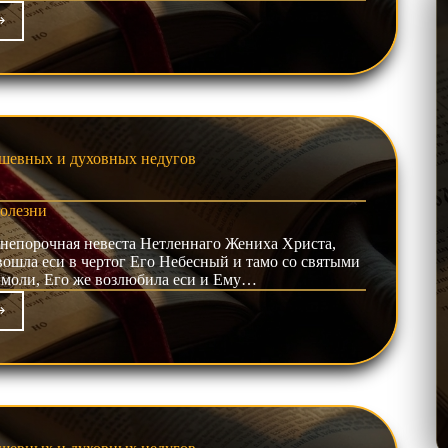
еплении
енесении
та
шевных и духовных недугов
олезни
непорочная невеста Нетленнаго Жениха Христа,
вошла еси в чертог Его Небесный и тамо со святыми
 моли, Его же возлюбила еси и Ему…
евной
езни