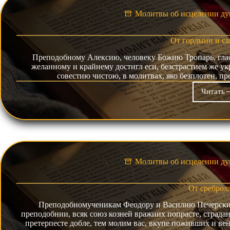
Молитвы об исцелении ду
От гордыни и с
Преподобному Алексию, человеку Божию Тропарь, глас 
желанному и крайнему достигл еси, безстрастием же у
совестию чистою, в молитвах, яко безплотен, пр
Читать
От
гор
и
сам
Молитвы об исцелении ду
От среброл
Преподобномученикам Феодору и Василию Печерским 
преподобнии, всяк союз козней вражиих попрасте, страда
претерпесте добле, тем молим вас, вкупе поживших и ве