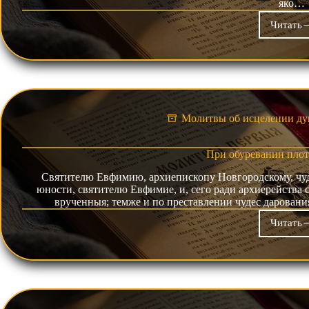
яко…
Читать
От
сре
Молитвы об исцелении ду
При обуревании плот
Святителю Евфимию, архиепископу Новгородскому, чудо
юности, святителю Евфимие, и, сего ради архиерейства 
врученныя; темже и по преставлении чудес даровани
Читать
Пр
обу
пло
стр