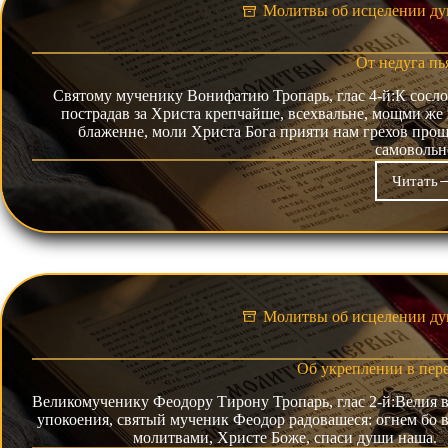
Молитвы об исцелении ду
От недуга пь
Святому мученику Вонифатию Тропарь, глас 4-й:К сосл
пострадав за Христа крепчайше, всехвальне, мощми же
блаженне, моли Христа Бога прияти нам грехов про
самоволь
Читать
От
нед
пья
Молитвы об исцелении ду
Об укреплении в пер
Великомученику Феодору Тирону Тропарь, глас 2-й:Велия в
упокоения, святый мученик Феодор радовашеся: огнем бо в
молитвами, Христе Боже, спаси души наша. 