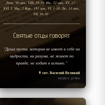
Рим., 99 зач., VIII, 28-39.
Ин., 52 зач., XV, 17 -
XVI, 2.
Мц.:
2 Кор., 181 зач., VI, 1-10.
Лк., 33 зач.,
VII, 36-50
.
Святые отцы говорят
"Душа пуста, которая не имеет в себе ни
мудрости, ни разума, не живет по
правде, не ходит в истине."
✝️ свт. Василий Великий
РАЗДЕЛ: ДУША