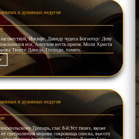
шевных и духовных недугов
ии
лаговествуй, Иосифе, Давиду чудеса Богоотцу: Деву
 поклонился еси, Ангелом весть прием. Моли Христа
орока Твоего Давида, Господи, память…
нии
шевных и духовных недугов
ии
нопольскому Тропарь, глас 8-й:Уст твоих, якоже
: не сребролюбия мирови сокровища сниска, высоту