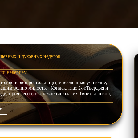
шевных и духовных недугов
ши неверием
столов первопрестольницы, и вселенныя учителие,
нашим велию милость. Кондак, глас 2-й:Твердыя и
ди, приял еси в наслаждение благих Твоих и покой;
и
ревании
ши
ерием