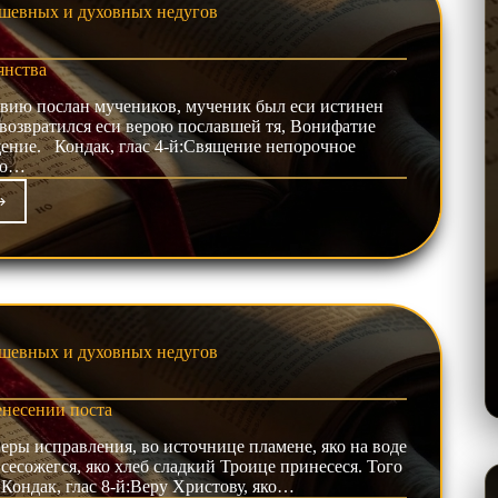
шевных и духовных недугов
янства
овию послан мучеников, мученик был еси истинен
 возвратился еси верою пославшей тя, Вонифатие
щение. Кондак, глас 4-й:Священие непорочное
но…
уга
нства
шевных и духовных недугов
енесении поста
еры исправления, во источнице пламене, яко на воде
сесожегся, яко хлеб сладкий Троице принесеся. Того
Кондак, глас 8-й:Веру Христову, яко…