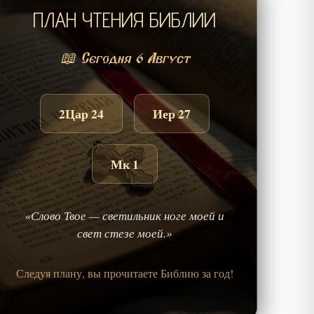
ПЛАН ЧТЕНИЯ БИБЛИИ
📖 Сегодня 6 Август
2Цар 24
Иер 27
Мк 1
«Слово Твое — светильник ноге моей и
свет стезе моей.»
Следуя плану, вы прочитаете Библию за год!