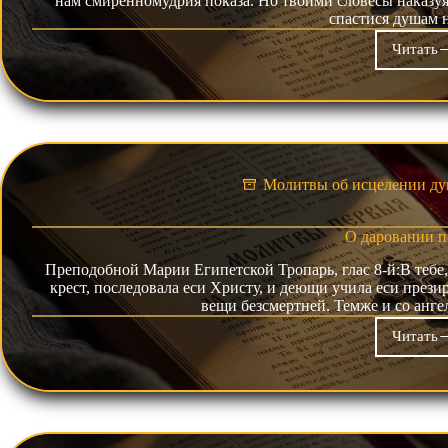
нам смиренномудрия показа. Hо твоими словесы наказуя
спастися душам
Читать
В
отч
Молитвы об исцелении ду
О даровании п
Преподобной Марии Египетской Тропарь, глас 8-й:В тебе,
крест, последовала еси Христу, и деющи учила еси прези
вещи безсмертней. Темже и со aнг
Читать
О
дар
пок