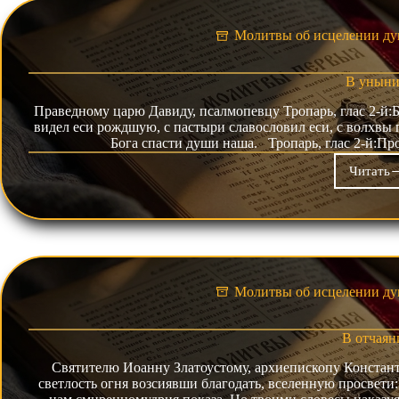
Молитвы об исцелении ду
В унын
Праведному царю Давиду, псалмопевцу Тропарь, глас 2-й:Б
видел еси рождшую, с пастыри славословил еси, с волхвы
Бога спасти души наша. Тропарь, глас 2-й:Пр
Читать
В
уны
Молитвы об исцелении ду
В отчаян
Святителю Иоанну Златоустому, архиепископу Константи
светлость огня возсиявши благодать, вселенную просвети