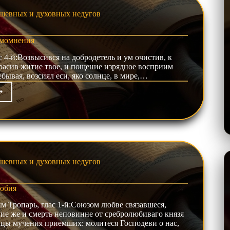
шевных и духовных недугов
амомнения
4-й:Возвысився на добродетель и ум очистив, к
красив житие твое, и пощение изрядное восприим
ебывая, возсиял еси, яко солнце, в мире,…
дыни
омнения
шевных и духовных недугов
юбия
Тропарь, глас 1-й:Союзом любве связавшеся,
ние же и смерть неповинне от сребролюбиваго князя
нцы мучения приемших: молитеся Господеви о нас,