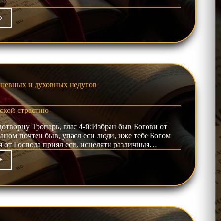
бролюбия
шевных и духовных недугов
ской страстию
творцу Тропарь, глас 4-й:Избран быв Богови от
саном почтен быв, упасл еси люди, иже тебе Богом
я от Господа приял еси, исцеляти различныя…
и
ревании
тской
астию