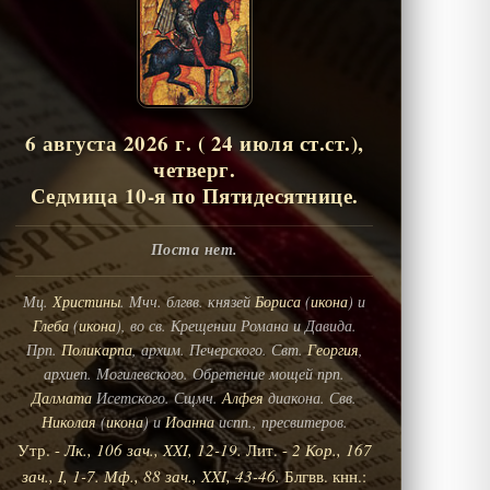
6 августа 2026 г. ( 24 июля ст.ст.),
четверг.
Седмица 10-я по Пятидесятнице.
Поста нет.
Мц.
Христины
. Мчч. блгвв. князей
Бориса
(
икона
) и
Глеба
(
икона
), во св. Крещении Романа и Давида.
Прп.
Поликарпа
, архим. Печерского. Свт.
Георгия
,
архиеп. Могилевского. Обретение мощей прп.
Далмата
Исетского. Сщмч.
Алфея
диакона. Свв.
Николая
(
икона
) и
Иоанна
испп., пресвитеров.
Утр. -
Лк., 106 зач., XXI, 12-19.
Лит. -
2 Кор., 167
зач., I, 1-7.
Мф., 88 зач., XXI, 43-46.
Блгвв. кнн.: