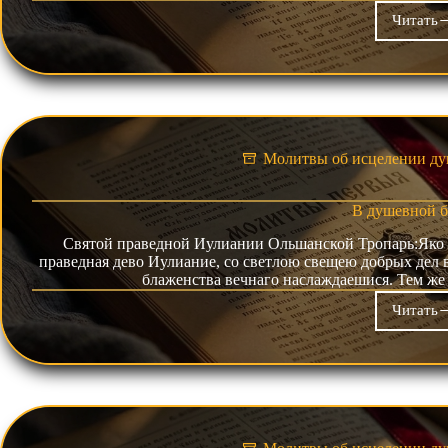
Читать
Об
укр
в
пер
пос
Молитвы об исцелении ду
В душевной б
Святой праведной Иулиании Ольшанской Тропарь:Яко 
праведная дево Иулиание, со светлою свещею добрых дел 
блаженства вечнаго наслаждаешися. Тем же
Читать
В
душ
бол