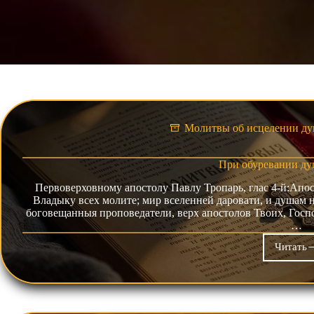
Молитвы об исцелении ду
При обуревании ду
Первоверховному апостолу Павлу Тропарь, глас 4-й:Апо
Владыку всех молите; мир вселенней даровати, и душам 
боговещанныя проповедатели, верх апостолов Твоих, Госпо
…
Читать
Пр
обу
ду
нев