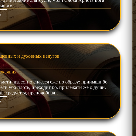
, отче Иоанне Златоусте, моли Слова Христа Бога
 нашим. …
аянии
шевных и духовных недугов
окаяния
 мати, известно спасеся еже по образу: приимши бо
рати убо плоть, преходит бо, прилежати же о души,
елы срадуется, преподобная…
овании
аяния