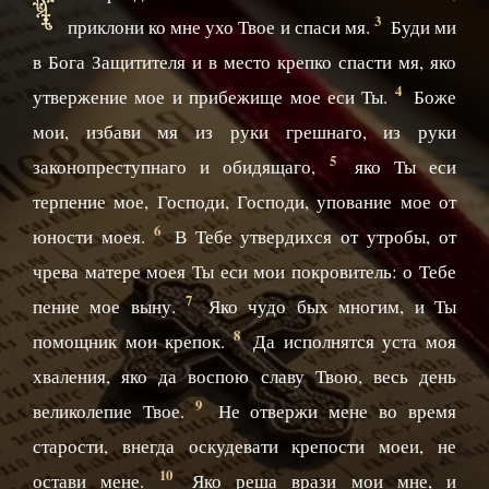
3
приклони ко мне ухо Твое и спаси мя.
Буди ми
в Бога Защитителя и в место крепко спасти мя, яко
4
утвержение мое и прибежище мое еси Ты.
Боже
мои, избави мя из руки грешнаго, из руки
5
законопреступнаго и обидящаго,
яко Ты еси
терпение мое, Господи, Господи, упование мое от
6
юности моея.
В Тебе утвердихся от утробы, от
чрева матере моея Ты еси мои покровитель: о Тебе
7
пение мое выну.
Яко чудо бых многим, и Ты
8
помощник мои крепок.
Да исполнятся уста моя
хваления, яко да воспою славу Твою, весь день
9
великолепие Твое.
Не отвержи мене во время
старости, внегда оскудевати крепости моеи, не
10
остави мене.
Яко реша врази мои мне, и