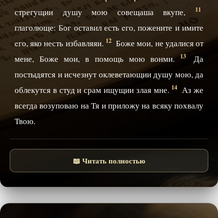
11
стрегущии душу мою совещаша вкупе,
глаголюще: Бог оставил есть eго, пожените и имите
12
eго, яко несть избавляяи.
Боже мои, не удалися от
13
мене, Боже мои, в помощь мою вонми.
Да
постыдятся и исчезнут оклеветающии душу мою, да
14
облекутся в студ и срам ищущии злая мне.
Аз же
всегда возуповаю на Тя и приложу на всяку похвалу
Твою.
📖 Читать полностью