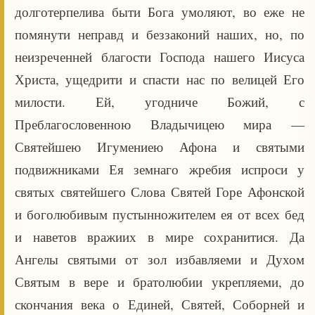
долготерпелива быти Бога умоляют, во еже не
помянути неправд и беззаконий наших, но, по
неизреченней благости Господа нашего Иисуса
Христа, ущедрити и спасти нас по велицей Его
милости. Ей, угодниче Божий, с
Преблагословенною Владычицею мира —
Святейшею Игумениею Афона и святыми
подвижниками Ея земнаго жребия испроси у
святых святейшего Слова Святей Горе Афонской
и боголюбивым пустынножителем ея от всех бед
и наветов вражиих в мире сохранитися. Да
Ангелы святыми от зол избавляеми и Духом
Святым в вере и братолюбии укрепляеми, до
скончания века о Единей, Святей, Соборней и