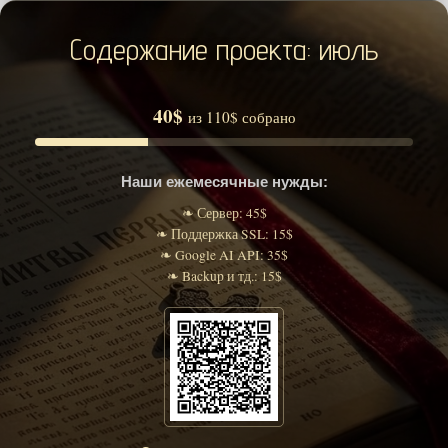
Содержание проекта: июль
40$
из 110$ собрано
Наши ежемесячные нужды:
❧ Сервер: 45$
❧ Поддержка SSL: 15$
❧ Google AI API: 35$
❧ Backup и тд.: 15$