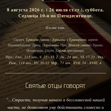
8 августа 2026 г. ( 26 июля ст.ст.), суббота.
Седмица 10-я по Пятидесятнице.
Поста нет.
Сщмчч.
Ермолая
(
икона
),
Ермиппа
и
Ермократа
, иереев
Никомидийских. Прмц.
Параскевы
. Прп.
Моисея
(
икона
) Угрина,
Печерского. Сщмч.
Сергия
пресвитера.
Прп.:
Гал., 213 зач., V, 22 - VI, 2.
Лк., 24 зач., VI, 17-23
. Ряд.:
Рим., 119 зач., XV, 30-33.
Мф., 73 зач., XVII, 24 - XVIII, 4.
Святые отцы говорят
"…Страсти, получив начало в бессловесной нашей
части, не дозволяют уму действовать словесно и