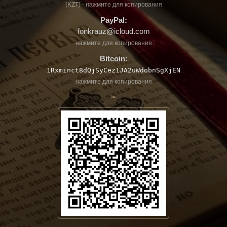
(KZT) - нажмите для копирования
PayPal:
fonkrauz@icloud.com
нажмите для копирования
Bitcoin:
1Rxminct8dQjSyCez1JA2uWdobnSgXjEN
нажмите для копирования
❧