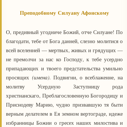
Преподобному Силуану Афонскому
О, предивный угодниче Божий, отче Силуане! По
благодати, тебе от Бога данней, слезно молитися о
всей вселенней — мертвых, живых и грядущих —
не премолчи за нас ко Господу, к тебе усердно
припадающих и твоего предстательства умильно
просящих
(имена)
. Подвигни, о всеблаженне, на
молитву Усердную Заступницу рода
христианскаго, Преблагословенную Богородицу и
Приснодеву Марию, чудно призвавшую тя быти
верным делателем в Ея земном вертограде, идеже
избранницы Божии о гресех наших милостива и