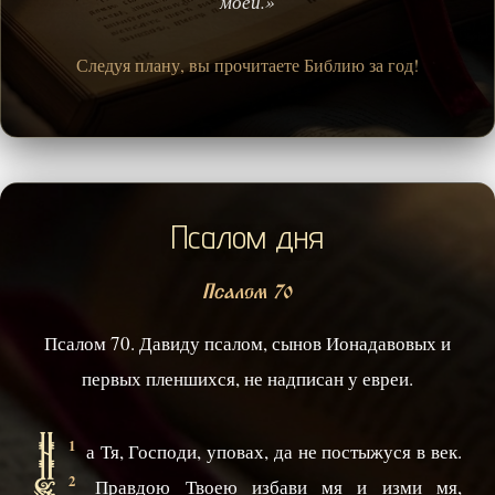
моей.»
Следуя плану, вы прочитаете Библию за год!
Псалом дня
Псалом 70
Псалом 70. Давиду псалом, сынов Ионадавовых и
первых пленшихся, не надписан у евреи.
Н
1
а Тя, Господи, уповах, да не постыжуся в век.
2
Правдою Твоею избави мя и изми мя,