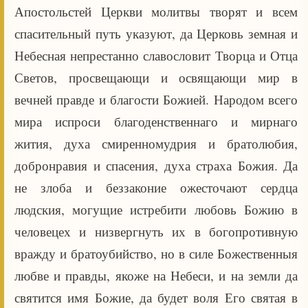
Апостольстей Церкви молитвы творят и всем
спасительный путь указуют, да Церковь земная и
Небесная непрестанно славословит Творца и Отца
Светов, просвещающи и освящающи мир в
вечней правде и благости Божией. Народом всего
мира испроси благоденственнаго и мирнаго
жития, духа смиренномудрия и братолюбия,
добронравия и спасения, духа страха Божия. Да
не злоба и беззаконие ожесточают сердца
людския, могущие истребити любовь Божию в
человецех и низвергнуть их в богопротивную
вражду и братоубийство, но в силе Божественныя
любве и правды, якоже на Небеси, и на земли да
святится имя Божие, да будет воля Его святая в