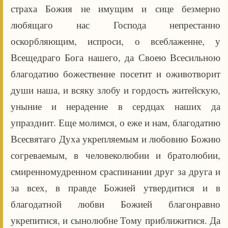
страха Божия не имущим и сице безмерно
любящаго нас Господа непрестанно
оскорбляющим, испроси, о всеблаженне, у
Всещедраго Бога нашего, да Своею Всесильною
благодатию божественне посетит и оживотворит
души наша, и всяку злобу и гордость житейскую,
уныние и нерадение в сердцах наших да
упразднит. Еще молимся, о еже и нам, благодатию
Всесвятаго Духа укрепляемым и любовию Божию
согреваемым, в человеколюбии и братолюбии,
смиренномудренном сраспинании друг за друга и
за всех, в правде Божией утвердитися и в
благодатной любви Божией благонравно
укрепитися, и сынолюбне Тому приближитися. Да