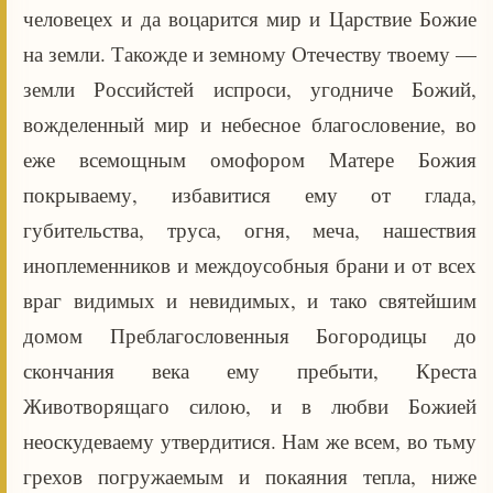
человецех и да воцарится мир и Царствие Божие
на земли. Такожде и земному Отечеству твоему —
земли Российстей испроси, угодниче Божий,
вожделенный мир и небесное благословение, во
еже всемощным омофором Матере Божия
покрываему, избавитися ему от глада,
губительства, труса, огня, меча, нашествия
иноплеменников и междоусобныя брани и от всех
враг видимых и невидимых, и тако святейшим
домом Преблагословенныя Богородицы до
скончания века ему пребыти, Креста
Животворящаго силою, и в любви Божией
неоскудеваему утвердитися. Нам же всем, во тьму
грехов погружаемым и покаяния тепла, ниже