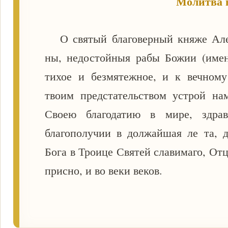
Молитва 
О святый благоверный княже Алек
ны, недостойныя рабы Божии (имен
тихое и безмятежное, и к вечном
твоим предстательством устрой на
Своею благодатию в мире, здрав
благополучии в должайшая ле та, 
Бога в Троице Святей славимаго, От
присно, и во веки веков.