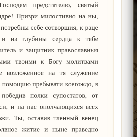
осподем предстателю, святый
ндре! Призри милостивно на ны,
потребны себе сотворшия, к раце
и из глубины сердца к тебе
итель и защитник православныя
ыми твоими к Богу молитвами
е возложенное на тя служение
ю помощию пребывати коегождо, в
 победив полки супостатов, от
си, и на нас ополчающихся всех
жи. Ты, оставив тленный венец
молвное житие и ныне праведно