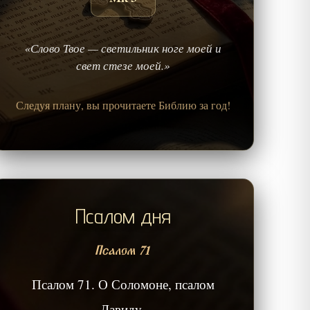
«Слово Твое — светильник ноге моей и
свет стезе моей.»
Следуя плану, вы прочитаете Библию за год!
Псалом дня
Псалом 71
Псалом 71. О Соломоне, псалом
Давиду.