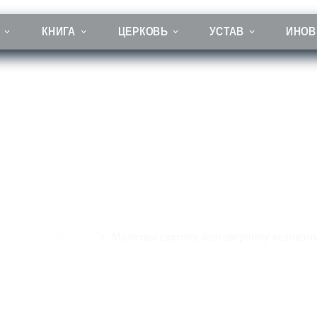
КНИГА
ЦЕРКОВЬ
УСТАВ
ИНОВ
святому благоверному великому князю Александру Невскому
святым на букву А
Молитвы святому благоверному великом