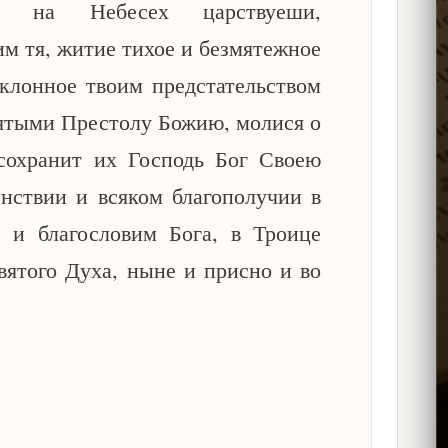
й на Небесех царствуеши,
им тя, житие тихое и безмятежное
клонное твоим предстательством
вятыми Престолу Божию, молися о
 сохранит их Господь Бог Своею
енствии и всяком благополучии в
 и благословим Бога, в Троице
вятого Духа, ныне и присно и во