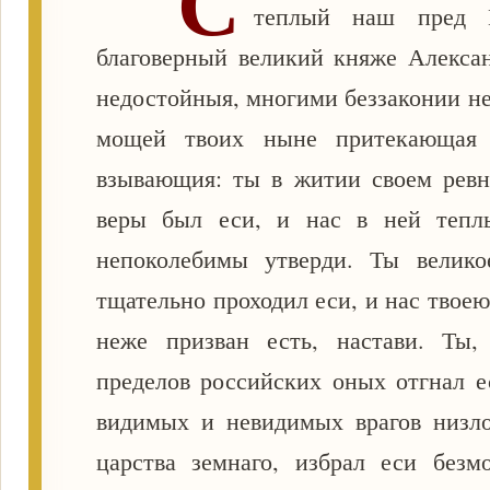
С
теплый наш пред Г
благоверный великий княже Алекса
недостойныя, многими беззаконии не
мощей твоих ныне притекающая 
взывающия: ты в житии своем ревн
веры был еси, и нас в ней тепл
непоколебимы утверди. Ты велико
тщательно проходил еси, и нас твое
неже призван есть, настави. Ты,
пределов российских оных отгнал е
видимых и невидимых врагов низло
царства земнаго, избрал еси без