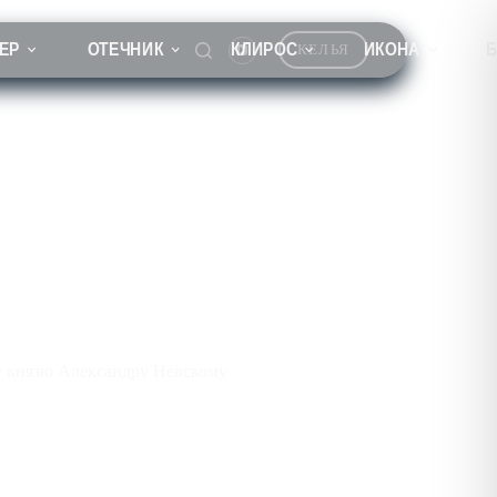
ЕР
ОТЕЧНИК
КЛИРОС
ИКОНА
КЕЛЬЯ
у князю Александру Невскому