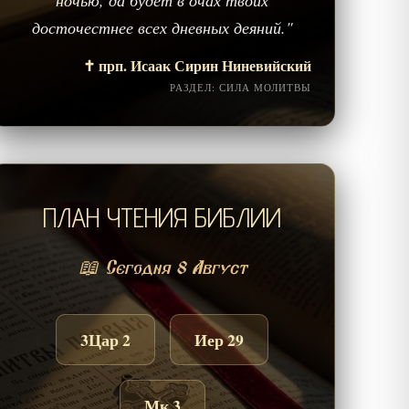
ночью, да будет в очах твоих
досточестнее всех дневных деяний."
✝️ прп. Исаак Сирин Ниневийский
РАЗДЕЛ: СИЛА МОЛИТВЫ
ПЛАН ЧТЕНИЯ БИБЛИИ
📖 Сегодня 8 Август
3Цар 2
Иер 29
Мк 3