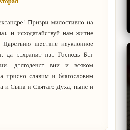
вторая
сандре! Призри милостивно на
а), и исходатайствуй нам житие
у Царствию шествие неуклонное
м, да сохранит нас Господь Бог
ии, долгоденст вии и всяком
да присно славим и благословим
ца и Сына и Святаго Духа, ныне и