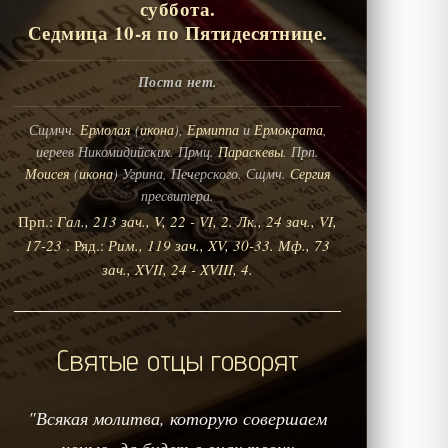
суббота.
Седмица 10-я по Пятидесятнице.
Поста нет.
Сщмчч.
Ермолая
(
икона
),
Ермиппа
и
Ермократа
,
иереев Никомидийских. Прмц.
Параскевы
. Прп.
Моисея
(
икона
) Угрина, Печерского. Сщмч.
Сергия
пресвитера.
Прп.:
Гал., 213 зач., V, 22 - VI, 2.
Лк., 24 зач., VI,
17-23
. Ряд.:
Рим., 119 зач., XV, 30-33.
Мф., 73
зач., XVII, 24 - XVIII, 4.
Святые отцы говорят
"Всякая молитва, которую совершаем