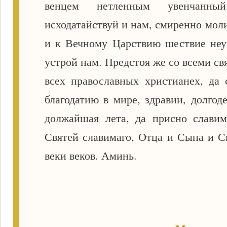
венцем нетленным увенчанны
исходатайствуй и нам, смиренно мол
и к Вечному Царствию шествие неу
устрой нам. Предстоя же со всеми с
всех православных христианех, да
благодатию в мире, здравии, долгод
должайшая лета, да присно славим
Святей славимаго, Отца и Сына и С
веки веков. Аминь.