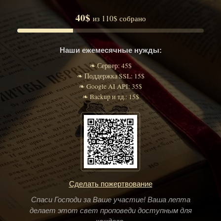
40$
из 110$ собрано
Наши ежемесячные нужды:
❧ Сервер: 45$
❧ Поддержка SSL: 15$
❧ Google AI API: 35$
❧ Backup и тд.: 15$
Сделать пожертвование
Спаси Господи за Ваше участие! Ваша лепта
делает этот свет проповеди доступным для