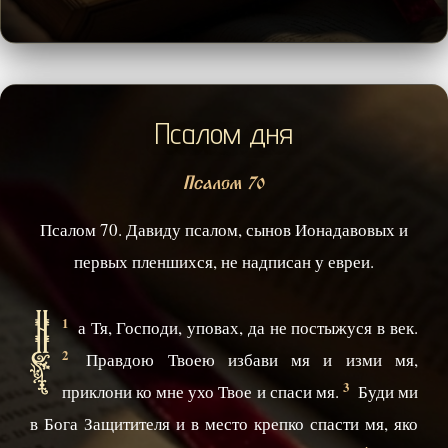
Псалом дня
Псалом 70
Псалом 70. Давиду псалом, сынов Ионадавовых и
первых пленшихся, не надписан у евреи.
Н
1
а Тя, Господи, уповах, да не постыжуся в век.
2
Правдою Твоею избави мя и изми мя,
3
приклони ко мне ухо Твое и спаси мя.
Буди ми
в Бога Защитителя и в место крепко спасти мя, яко