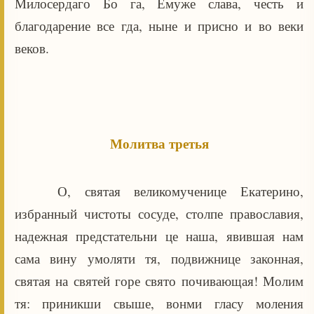
Милосердаго Бо га, Емуже слава, честь и
благодарение все гда, ныне и присно и во веки
веков.
Молитва третья
О, святая великомученице Екатерино,
избранный чистоты сосуде, столпе православия,
надежная предстательни це наша, явившая нам
сама вину умоляти тя, подвижнице законная,
святая на святей горе свято почивающая! Молим
тя: приникши свыше, вонми гласу моления