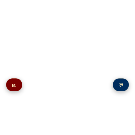
📅
💬
Также в молитвослове:
Молитва преподобномученице Евдокии