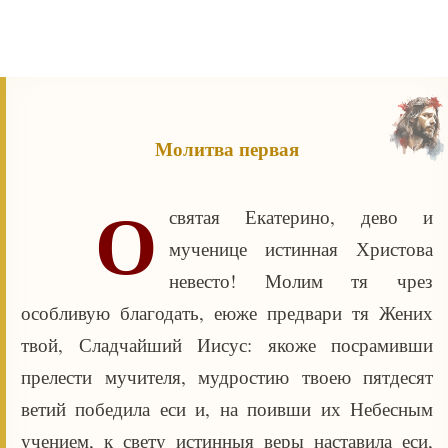
Молитва первая
О
святая Екатерино, дево и
мученице истинная Христова
невесто! Молим тя чрез
особливую благодать, еюже предвари тя Жених
твой, Сладчайший Иисус: якоже посрамивши
прелести мучителя, мудростию твоею пятдесят
ветий победила еси и, на поивши их Небесным
учением, к свету истинныя веры наставила еси,