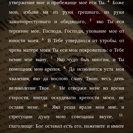
4
утвержение мое и прибежище мое еси Ты.
Боже
мои, избави мя из руки грешнаго, из руки
5
законопреступнаго и обидящаго,
яко Ты еси
терпение мое, Господи, Господи, упование мое от
6
юности моея.
В Тебе утвердихся от утробы, от
чрева матере моея Ты еси мои покровитель: о Тебе
7
пение мое выну.
Яко чудо бых многим, и Ты
8
помощник мои крепок.
Да исполнятся уста моя
хваления, яко да воспою славу Твою, весь день
9
великолепие Твое.
Не отвержи мене во время
старости, внегда оскудевати крепости моеи, не
10
остави мене.
Яко реша врази мои мне, и
11
стрегущии душу мою совещаша вкупе,
глаголюще: Бог оставил есть eго, пожените и имите