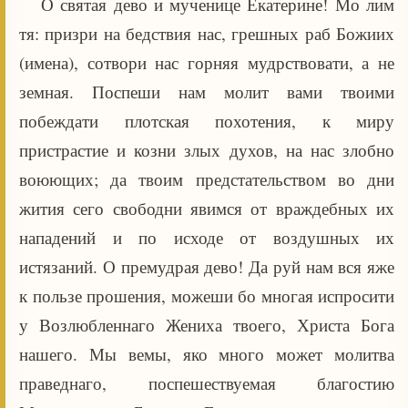
О святая дево и мученице Екатерине! Мо лим
тя: призри на бедствия нас, грешных раб Божиих
(имена), сотвори нас горняя мудрствовати, а не
земная. Поспеши нам молит вами твоими
побеждати плотская похотения, к миру
пристрастие и козни злых духов, на нас злобно
воюющих; да твоим предстательством во дни
жития сего свободни явимся от враждебных их
нападений и по исходе от воздушных их
истязаний. О премудрая дево! Да руй нам вся яже
к пользе прошения, можеши бо многая испросити
у Возлюбленнаго Жениха твоего, Христа Бога
нашего. Мы вемы, яко много может молитва
праведнаго, поспешествуемая благостию