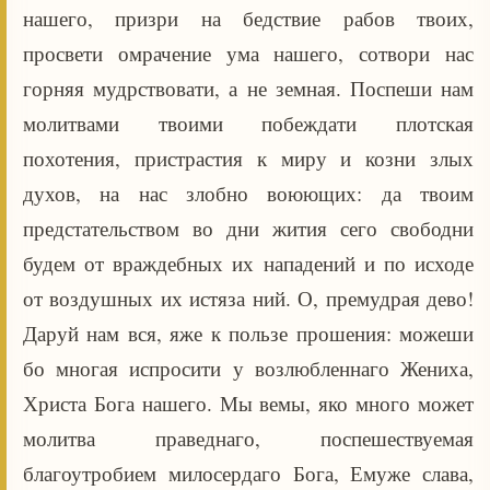
нашего, призри на бедствие рабов твоих,
просвети омрачение ума нашего, сотвори нас
горняя мудрствовати, а не земная. Поспеши нам
молитвами твоими побеждати плотская
похотения, пристрастия к миру и козни злых
духов, на нас злобно воюющих: да твоим
предстательством во дни жития сего свободни
будем от враждебных их нападений и по исходе
от воздушных их истяза ний. О, премудрая дево!
Даруй нам вся, яже к пользе прошения: можеши
бо многая испросити у возлюбленнаго Жениха,
Христа Бога нашего. Мы вемы, яко много может
молитва праведнаго, поспешествуемая
благоутробием милосердаго Бога, Емуже слава,