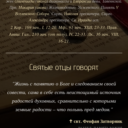
жен
Олимпиады
(
икона
) диакониссы и
Евпраксии
девы, Тавеннской.
Прп.
Макария
(
икона
) Желтоводского, Унженского. Память
V
Вселенского Собора
. Сщмч.
Николая
пресвитера. Сщмч.
Александра
пресвитера. Св.
Ираиды
исп.
2 Кор., 169 зач., I, 12-20.
Мф., 91 зач., XXII, 23-33.
Прав.
Анны:
Гал., 210 зач. (от полу́), IV, 22-31.
Лк., 36 зач., VIII,
16-21.
Святые отцы говорят
"Жизнь с памятию о Боге и следованием своей
совести, сама в себе есть неистощимый источник
радостей духовных, сравнительно с которыми
земные радости – что полынь пред медом."
✝️ свт. Феофан Затворник
РАЗДЕЛ: ПАМЯТЬ БОЖИЯ