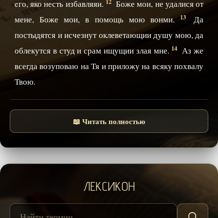
12
eго, яко несть избавляяи.
Боже мои, не удалися от
13
мене, Боже мои, в помощь мою вонми.
Да
постыдятся и исчезнут оклеветающии душу мою, да
14
облекутся в студ и срам ищущии злая мне.
Аз же
всегда возуповаю на Тя и приложу на всяку похвалу
Твою.
📖 Читать полностью
ЛЕКСИКОН