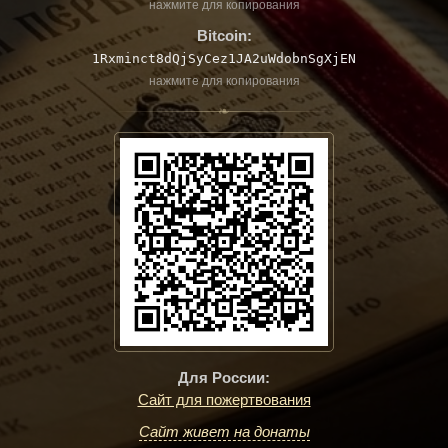
нажмите для копирования
Bitcoin:
1Rxminct8dQjSyCez1JA2uWdobnSgXjEN
нажмите для копирования
❧
Для России:
Сайт для пожертвования
Сайт живет на донаты