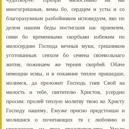
многогрешныя, вемы бо, сердцем и усты и со
благоразумным разбойником исповедуем, яко по
делом нашим беды постигшия нас приемлем,
сими бо временными скорбьми избежим по
милосердию Господа вечныя муки, грешником
уготованныя: сеяхом бо семена своевольнаго
жития, пожинаем же терния скорбей. Обаче
немощни есмы, и в покаяние теплое пришедше,
молимся, да преложит Господь гнев Свой на
милость и тебе, святителю Христов, усердно
просим: пролей теплую молитву твою ко Христу
Господу нашему, Емуже присно предстоиши и
молишися о почитающих тя с любовию и
уповающих на твое предстательство. Умоли