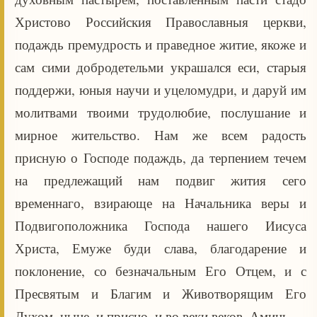
Христово Российския Православныя церкви,
подаждь премудрость и праведное житие, якоже и
сам сими добродетельми украшался еси, старыя
поддержи, юныя научи и уцеломудри, и даруй им
молитвами твоими трудолюбие, послушание и
мирное жительство. Нам же всем радость
присную о Господе подаждь, да терпением течем
на предлежащий нам подвиг жития сего
временнаго, взирающе на Начальника веры и
Подвигоположника Господа нашего Иисуса
Христа, Емуже буди слава, благодарение и
поклонение, со безначальным Его Отцем, и с
Пресвятым и Благим и Животворящим Его
Духом, ныне, и присно, и во веки веков. Аминь.