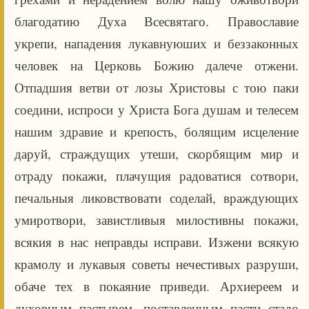
благодатию Духа Всесвятаго. Православие
укрепи, нападения лукавнуюших и беззаконных
человек на Церковь Божию далече отжени.
Отпадшия ветви от лозы Христовы с тою паки
соедини, испроси у Христа Бога душам и телесем
нашим здравие и крепость, болящим исцеление
даруй, страждущих утеши, скорбящим мир и
отраду покажи, плачущия радоватися сотвори,
печальныя ликовствовати соделай, враждующих
умиротвори, завистливыя милостивны покажи,
всякия в нас неправды исправи. Изжени всякую
крамолу и лукавыя советы нечестивых разруши,
обаче тех в покаяние приведи. Архиереем и
духовным пастырем, поставленным пасти стадо