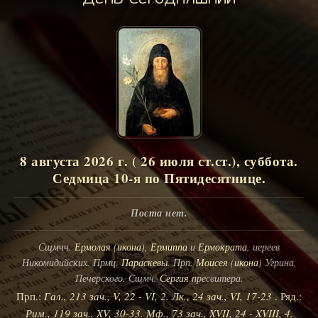
8 августа 2026 г. ( 26 июля ст.ст.), суббота.
Седмица 10-я по Пятидесятнице.
Поста нет.
Сщмчч.
Ермолая
(
икона
),
Ермиппа
и
Ермократа
, иереев
Никомидийских. Прмц.
Параскевы
. Прп.
Моисея
(
икона
) Угрина,
Печерского. Сщмч.
Сергия
пресвитера.
Прп.:
Гал., 213 зач., V, 22 - VI, 2.
Лк., 24 зач., VI, 17-23
. Ряд.:
Рим., 119 зач., XV, 30-33.
Мф., 73 зач., XVII, 24 - XVIII, 4.