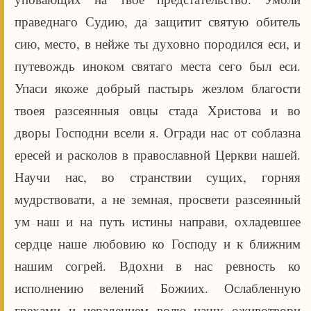
праведнаго Судию, да защитит святую обитель
сию, место, в нейже ты духовно породился еси, и
путевождь иноком святаго места сего был еси.
Упаси якоже добрый пастырь жезлом благости
твоея разсеянныя овцы стада Христова и во
дворы Господни всели я. Огради нас от соблазна
ересей и расколов в православной Церкви нашей.
Научи нас, во странствии сущих, горняя
мудрствовати, а не земная, просвети разсеянный
ум наш и на путь истины направи, охладевшее
сердце наше любовию ко Господу и к ближним
нашим согрей. Вдохни в нас ревность ко
исполнению велений Божиих. Ослабленную
грехами и нерадением волю нашу оживотвори