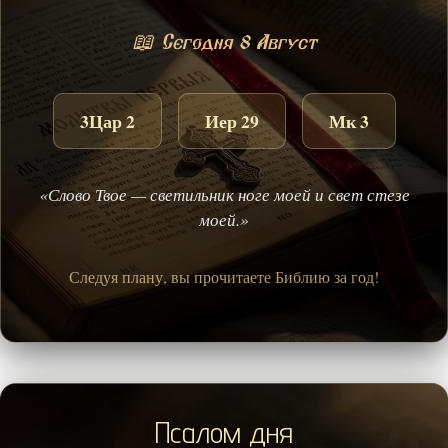
📖 Сегодня 8 Август
3Цар 2
Иер 29
Мк 3
«Слово Твое — светильник ноге моей и свет стезе
моей.»
Следуя плану, вы прочитаете Библию за год!
Псалом дня