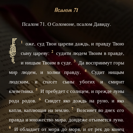
Псалом 71
Псалом 71. О Соломоне, псалом Давиду.
Б
1
оже, суд Твои цареви даждь, и правду Твою
2
сыну цареву:
судити людем Твоим в правде,
3
и нищым Твоим в суде.
Да восприимут горы
4
мир людем, и холми правду.
Судит нищым
людским, и спасет сыны убогих и смирит
5
клеветника.
И пребудет с солнцем, и прежде луны
6
рода родов.
Снидет яко дождь на руно, и яко
7
капля, каплющая на землю.
Возсияет во днех eго
правда и множество мира, дондеже отъимется луна.
8
И обладает от моря до моря, и от рек до конец