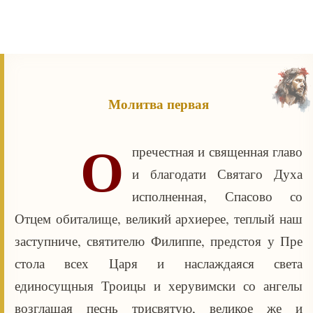
Молитва первая
О
пречестная и священная главо
и благодати Святаго Духа
исполненная, Спасово со
Отцем обиталище, великий архиерее, теплый наш
заступниче, святителю Филиппе, предстоя у Пре
стола всех Царя и наслаждаяся света
единосущныя Троицы и херувимски со ангелы
возглашая песнь трисвятую, великое же и