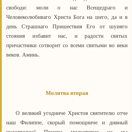
свободи: моли о нас Всещедраго и
Человеколюбиваго Христа Бога на шего, да и в
день Страшнаго Пришествия Его от шуияго
стояния избавит нас, и радости святых
причастники сотворит со всеми святыми во веки
веков. Аминь.
Молитва вторая
О великий угодниче Христов святителю отче
наш Филиппе, скорый помощниче и дивный
чудотворче! Призри милостивно на ны