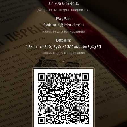
+7 706 685 4405
(KZT) - нажмите для копирования
PayPal:
fonkrauz@icloud.com
нажмите для копирования
Bitcoin:
1Rxminct8dQjSyCez1JA2uWdobnSgXjEN
нажмите для копирования
❧