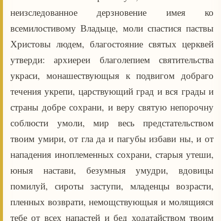
неизследованное дерзновение имея ко
всемилостивому Владыце, моли спастися паствы
Христовы людем, благостояние святых церквей
утверди: архиереи благолепием святительства
украси, монашествующыя к подвигом добраго
течения укрепи, царствующий град и вся грады и
страны добре сохрани, и веру святую непорочну
соблюсти умоли, мир весь предстательством
твоим умири, от гла да и пагубы избави ны, и от
нападения иноплеменных сохрани, старыя утеши,
юныя настави, безумныя умудри, вдовицы
помилуй, сироты заступи, младенцы возрасти,
пленных возврати, немощствующыя и молящияся
тебе от всех напастей и бед ходатайством твоим