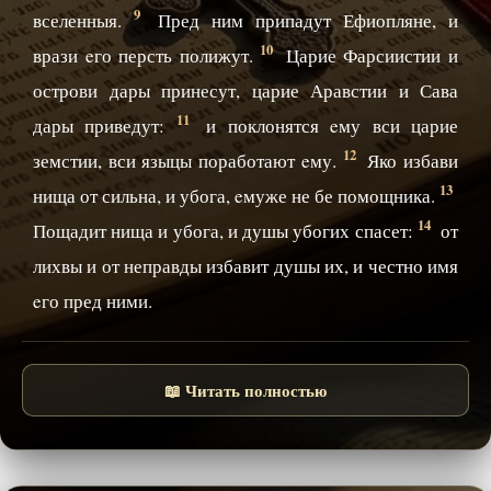
9
вселенныя.
Пред ним припадут Ефиопляне, и
10
врази eго персть полижут.
Царие Фарсиистии и
острови дары принесут, царие Аравстии и Сава
11
дары приведут:
и поклонятся eму вси царие
12
земстии, вси языцы поработают eму.
Яко избави
13
нища от сильна, и убога, eмуже не бе помощника.
14
Пощадит нища и убога, и душы убогих спасет:
от
лихвы и от неправды избавит душы их, и честно имя
eго пред ними.
📖 Читать полностью