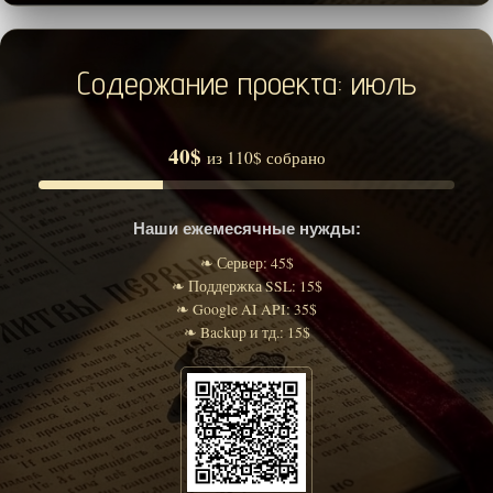
Содержание проекта: июль
40$
из 110$ собрано
Наши ежемесячные нужды:
❧ Сервер: 45$
❧ Поддержка SSL: 15$
❧ Google AI API: 35$
❧ Backup и тд.: 15$