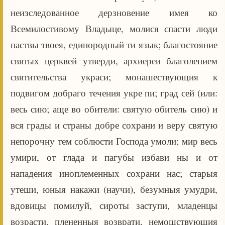
неизследованное дерзновение имея ко
Всемилостивому Владыце, молися спасти люди
паствы твоея, единородный ти язык; благостояние
святых церквей утверди, архиереи благолепием
святительства украси; монашествующия к
подвигом добраго течения укре пи; град сей (или:
весь сию; аще во обители: святую обитель сию) и
вся грады и страны добре сохрани и веру святую
непорочну тем соблюсти Господа умоли; мир весь
умири, от глада и пагубы избави ны и от
нападения иноплеменных сохрани нас; старыя
утеши, юныя накажи (научи), безумныя умудри,
вдовицы помилуй, сироты заступи, младенцы
возрасти, плененныя возврати, немощствующия