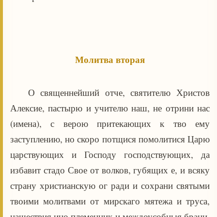
Молитва вторая
О священнейший отче, святителю Христов
Алексие, пастырю и учителю наш, не отрини нас
(имена), с верою притекающих к тво ему
заступлению, но скоро потщися помолитися Царю
царствующих и Господу господствующих, да
избавит стадо Свое от волков, губящих е, и всяку
страну христианскую ог ради и сохрани святыми
твоими молитвами от мирскаго мятежа и труса,
нашествия ино племенник и междоусобныя брани,