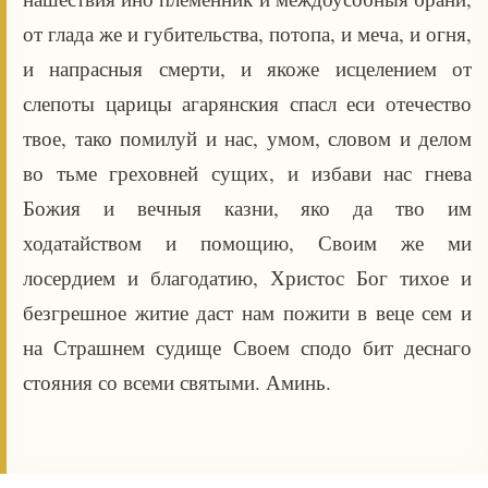
от глада же и губительства, потопа, и меча, и огня,
и напрасныя смерти, и якоже исцелением от
слепоты царицы агарянския спасл еси отечество
твое, тако помилуй и нас, умом, словом и делом
во тьме греховней сущих, и избави нас гнева
Божия и вечныя казни, яко да тво им
ходатайством и помощию, Своим же ми
лосердием и благодатию, Христос Бог тихое и
безгрешное житие даст нам пожити в веце сем и
на Страшнем судище Своем сподо бит деснаго
стояния со всеми святыми. Аминь.