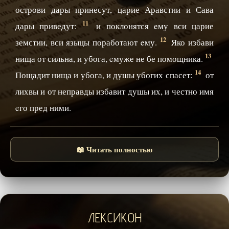
острови дары принесут, царие Аравстии и Сава
11
дары приведут:
и поклонятся eму вси царие
12
земстии, вси языцы поработают eму.
Яко избави
13
нища от сильна, и убога, eмуже не бе помощника.
14
Пощадит нища и убога, и душы убогих спасет:
от
лихвы и от неправды избавит душы их, и честно имя
eго пред ними.
📖 Читать полностью
ЛЕКСИКОН