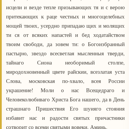
исцели и везде тепле призывающих тя и с верою
притекающих к раце честных и многоцелебных
мощей твоих, усердно припадаю щих и молящих
ти ся от всяких напастей и бед ходатайством
твоим свободи, да зовем ти: о Богоизбранный
пастырю, звездо всесветлая мысленныя тверди,
тайнаго Сиона необоримый столпе,
миродохновенный цвете райскии, всезлатая уста
Слова, московская по-хвало, всея России
украшение! Моли о нас Всещедраго и
Человеколюбиваго Христа Бога нашего, да в День
страшнаго Пришествия Его шуияго стояния
избавит нас и радости святых причастники
сотворит со всеми святыми вовеки. Аминь.