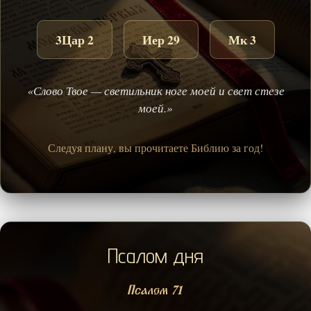
3Цар 2
Иер 29
Мк 3
«Слово Твое — светильник ноге моей и свет стезе
моей.»
Следуя плану, вы прочитаете Библию за год!
Псалом дня
Псалом 71