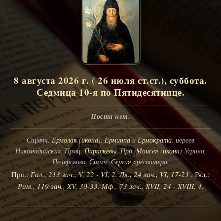
8 августа 2026 г. ( 26 июля ст.ст.), суббота.
Седмица 10-я по Пятидесятнице.
Поста нет.
Сщмчч.
Ермолая
(
икона
),
Ермиппа
и
Ермократа
, иереев
Никомидийских. Прмц.
Параскевы
. Прп.
Моисея
(
икона
) Угрина,
Печерского. Сщмч.
Сергия
пресвитера.
Прп.:
Гал., 213 зач., V, 22 - VI, 2.
Лк., 24 зач., VI, 17-23
. Ряд.:
Рим., 119 зач., XV, 30-33.
Мф., 73 зач., XVII, 24 - XVIII, 4.