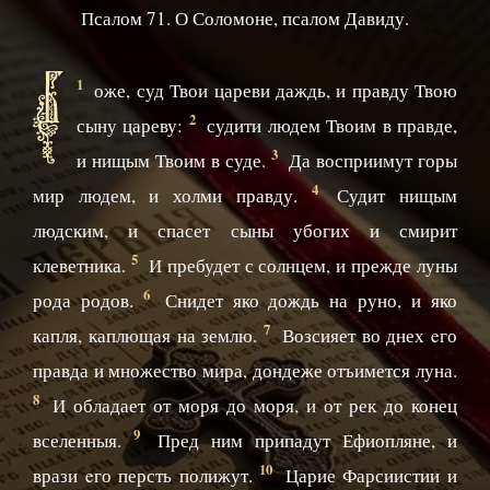
Псалом 71. О Соломоне, псалом Давиду.
Б
1
оже, суд Твои цареви даждь, и правду Твою
2
сыну цареву:
судити людем Твоим в правде,
3
и нищым Твоим в суде.
Да восприимут горы
4
мир людем, и холми правду.
Судит нищым
людским, и спасет сыны убогих и смирит
5
клеветника.
И пребудет с солнцем, и прежде луны
6
рода родов.
Снидет яко дождь на руно, и яко
7
капля, каплющая на землю.
Возсияет во днех eго
правда и множество мира, дондеже отъимется луна.
8
И обладает от моря до моря, и от рек до конец
9
вселенныя.
Пред ним припадут Ефиопляне, и
10
врази eго персть полижут.
Царие Фарсиистии и