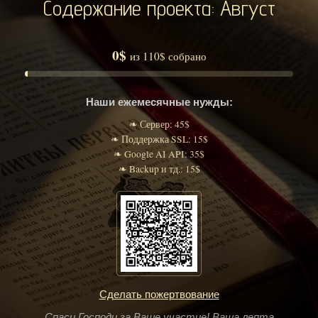
Содержание проекта: Август
0$
из 110$ собрано
Наши ежемесячные нужды:
❧ Сервер: 45$
❧ Поддержка SSL: 15$
❧ Google AI API: 35$
❧ Backup и тд.: 15$
Сделать пожертвование
Спаси Господи за Ваше участие! Ваша лепта