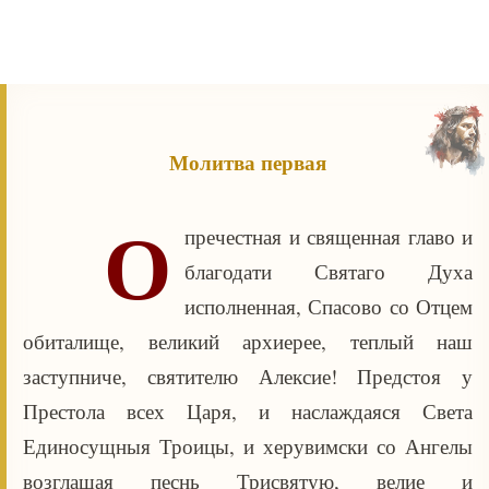
Молитва первая
О
пречестная и священная главо и
благодати Святаго Духа
исполненная, Спасово со Отцем
обиталище, великий архиерее, теплый наш
заступниче, святителю Алексие! Предстоя у
Престола всех Царя, и наслаждаяся Света
Единосущныя Троицы, и херувимски со Ангелы
возглашая песнь Трисвятую, велие и