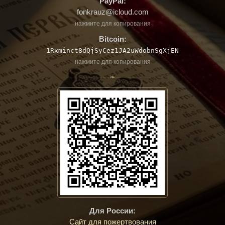
PayPal:
fonkrauz@icloud.com
нажмите для копирования
Bitcoin:
1Rxminct8dQjSyCez1JA2uWdobnSgXjEN
нажмите для копирования
❧
Для России:
Сайт для пожертвования