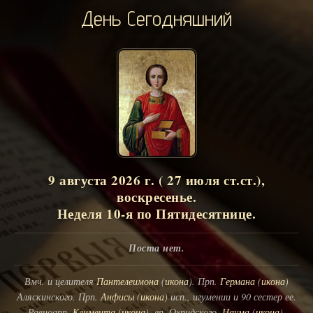
День Сегодняшний
9 августа 2026 г. ( 27 июля ст.ст.),
воскресенье.
Неделя 10-я по Пятидесятнице.
Поста нет.
Вмч. и целителя
Пантелеимона
(
икона
). Прп.
Германа
(
икона
)
Аляскинского. Прп.
Анфисы
(
икона
) исп., игумении и 90 сестер ее.
Равноапп.
Климента
(
икона
), еп. Охридского,
Наума
(
икона
),