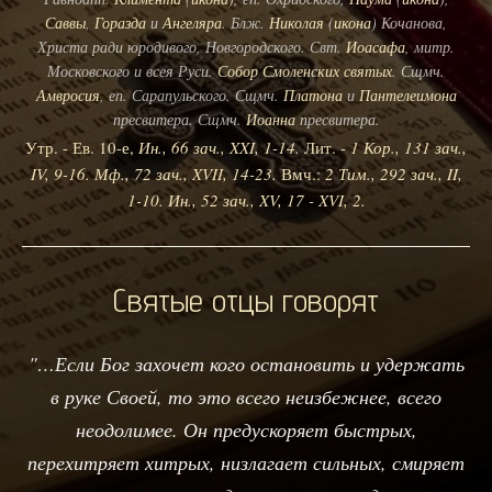
Саввы
,
Горазда
и
Ангеляра
. Блж.
Николая
(
икона
) Кочанова,
Христа ради юродивого, Новгородского. Свт.
Иоасафа
, митр.
Московского и всея Руси.
Собор Смоленских святых
. Сщмч.
Амвросия
, еп. Сарапульского. Сщмч.
Платона
и
Пантелеимона
пресвитера. Сщмч.
Иоанна
пресвитера.
Утр. - Ев. 10-е,
Ин., 66 зач., XXI, 1-14.
Лит. -
1 Кор., 131 зач.,
IV, 9-16.
Мф., 72 зач., XVII, 14-23.
Вмч.:
2 Тим., 292 зач., II,
1-10.
Ин., 52 зач., XV, 17 - XVI, 2.
Святые отцы говорят
"…Если Бог захочет кого остановить и удержать
в руке Своей, то это всего неизбежнее, всего
неодолимее. Он предускоряет быстрых,
перехитряет хитрых, низлагает сильных, смиряет