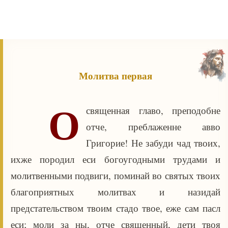
Молитва первая
О
священная главо, преподобне
отче, преблаженне авво
Григорие! Не забуди чад твоих,
ихже породил еси богоугодными трудами и
молитвенными подвиги, поминай во святых твоих
благоприятных молитвах и назидай
предстательством твоим стадо твое, еже сам пасл
еси; моли за ны, отче священный, дети твоя