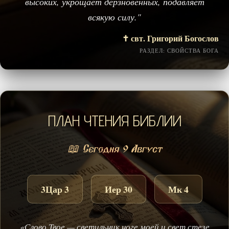
высоких, укрощает дерзновенных, подавляет
всякую силу."
✝️ свт. Григорий Богослов
РАЗДЕЛ: СВОЙСТВА БОГА
ПЛАН ЧТЕНИЯ БИБЛИИ
📖 Сегодня 9 Август
3Цар 3
Иер 30
Мк 4
«Слово Твое — светильник ноге моей и свет стезе