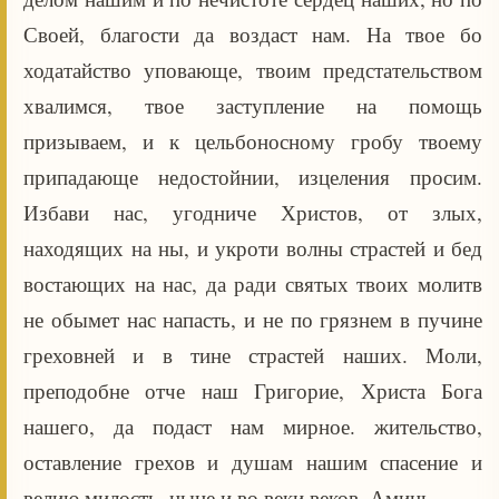
Своей, благости да воздаст нам. На твое бо
ходатайство уповающе, твоим предстательством
хвалимся, твое заступление на помощь
призываем, и к цельбоносному гробу твоему
припадающе недостойнии, изцеления просим.
Избави нас, угодниче Христов, от злых,
находящих на ны, и укроти волны страстей и бед
востающих на нас, да ради святых твоих молитв
не обымет нас напасть, и не по грязнем в пучине
греховней и в тине страстей наших. Моли,
преподобне отче наш Григорие, Христа Бога
нашего, да подаст нам мирное. жительство,
оставление грехов и душам нашим спасение и
велию милость, ныне и во веки веков. Аминь.