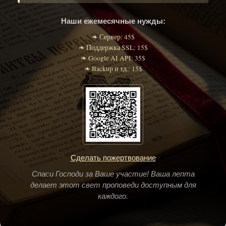
Наши ежемесячные нужды:
❧ Сервер: 45$
❧ Поддержка SSL: 15$
❧ Google AI API: 35$
❧ Backup и тд.: 15$
Сделать пожертвование
Спаси Господи за Ваше участие! Ваша лепта
делает этот свет проповеди доступным для
каждого.