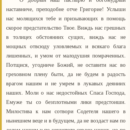
наставниче, преподобне отче Григорие! Услыши
нас молящихся тебе и призывающих в помощь
скорое предстательство Твое. Виждь нас грешных
в толицех обстояниих сущих, виждь нас не
мощных отвсюду уловляемых и всякаго блага
лишенных, и умом от малодушия помраченных.
Потщися, угодниче Божий, не оставити нас во
греховном плену быти, да не будем в радость
врагом нашим и не умрем в лукавых деяниих
наших. Моли о нас недостойных Спаса Господа,
Емуже ты со безплотными лики предстоиши.
Милостива к нам сотвори Содетеля нашего в
нынешнем веце и в будущем, да не воздаст нам по
делом нашим и по нечистоте сердец наших, но по