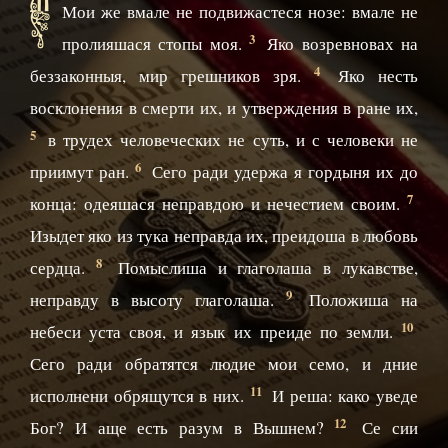
К
Мои же вмале не подвижастеся нозе: вмале не
3
пролияшася стопы моя.
Яко возревновах на
4
беззаконныя, мир грешников зря.
Яко несть
восклонения в смерти их, и утверждения в ране их,
5
в трудех человеческих не суть, и с человеки не
6
приимут ран.
Сего ради удержа я гордыня их до
7
конца: одеяшася неправдою и нечестием своим.
Изыдет яко из тука неправда их, преидоша в любовь
8
сердца.
Помыслиша и глаголаша в лукавстве,
9
неправду в высоту глаголаша.
Положиша на
10
небеси уста своя, и язык их преиде по земли.
Сего ради обратятся людие мои семо, и дние
11
исполнени обрящутся в них.
И реша: како уведе
12
Бог? И аще есть разум в Вышнем?
Се сии