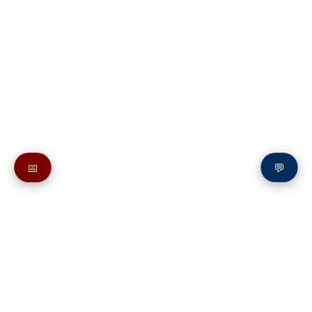
📅
💬
Также в молитвослове:
Молитвы Архангелу Гавриилу
Молитвы святым на букву Г