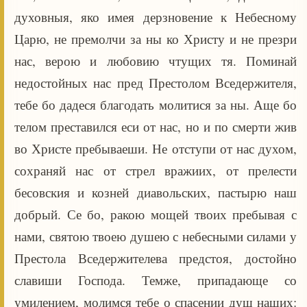
духовныя, яко имея дерзновение к Небесному
Царю, не премолчи за ны ко Христу и не презри
нас, верою и любовию чтущих тя. Поминай
недостойных нас пред Престолом Вседержителя,
тебе бо дадеся благодать молитися за ны. Аще бо
телом преставился еси от нас, но и по смерти жив
во Христе пребываеши. Не отступи от нас духом,
сохраняй нас от стрел вражиих, от прелести
бесовския и козней диавольских, пастырю наш
добрый. Се бо, ракою мощей твоих пребывая с
нами, святою твоею душею с небесными силами у
Престола Вседержителева предстоя, достойно
славиши Господа. Темже, припадающе со
умилением, молимся тебе о спасении душ наших: