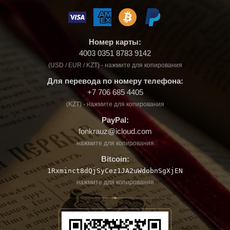
Номер карты:
4003 0351 8783 9142
(USD / EUR / KZT) - нажмите для копирования
Для перевода по номеру телефона:
+7 706 685 4405
(KZT) - нажмите для копирования
PayPal:
fonkrauz@icloud.com
нажмите для копирования
Bitcoin:
1Rxminct8dQjSyCez1JA2uWdobnSgXjEN
нажмите для копирования
❧