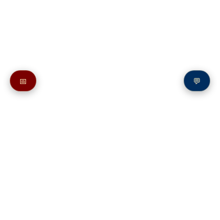
📅
💬
Также в молитвослове:
Молитва Пресвятой Богородице перед Ея иконой, именуемой
«Абалацкая»
Молитвы святым на букву А
Молитва преподобному Аврамию Галичскому, Городецкому,
Чухломскому чудотворцу