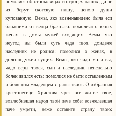
помолися об отроковицах и отроцех наших, да не
из берут скотскую пишу, ценою души
купованную. Вемы, яко возненавидено была еси
ближними от венца брачнаго: помолися о юных
женах, в домы мужей входящих. Вемы, яко
неугод ны были суть чада твоя, дондеже
наследник не родися: помолися о женах, в
долгонедужии сущих. Вемы, яко чадо молитвы,
чадо веры твоея, сын и наследник, неисцельно
болен явился есть: помолися не быти оставленным
и болящим младенцем страны твоея. О избранная
крестонесице Христова чрез все житие твое,
возлюбившая народ твой паче себе: возжелевшая
паче умрети, неже оставити страну твою: