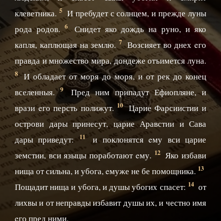
5
клеветника.
И пребудет с солнцем, и прежде луны
6
рода родов.
Снидет яко дождь на руно, и яко
7
капля, каплющая на землю.
Возсияет во днех eго
правда и множество мира, дондеже отъимется луна.
8
И обладает от моря до моря, и от рек до конец
9
вселенныя.
Пред ним припадут Ефиопляне, и
10
врази eго персть полижут.
Царие Фарсиистии и
острови дары принесут, царие Аравстии и Сава
11
дары приведут:
и поклонятся eму вси царие
12
земстии, вси языцы поработают eму.
Яко избави
13
нища от сильна, и убога, eмуже не бе помощника.
14
Пощадит нища и убога, и душы убогих спасет:
от
лихвы и от неправды избавит душы их, и честно имя
eго пред ними.