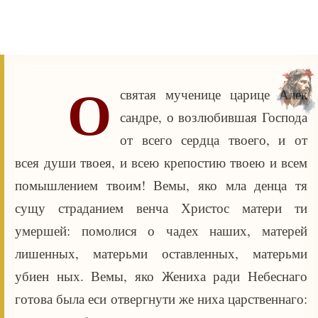
О
святая мученице царице Алек
сандре, о возлюбившая Господа
от всего сердца твоего, и от
всея души твоея, и всею крепостию твоею и всем
помышлением твоим! Вемы, яко мла денца тя
сущу страданием венча Христос матери ти
умершей: помолися о чадех наших, матерей
лишенных, матерьми оставленных, матерьми
убиен ных. Вемы, яко Жениха ради Небеснаго
готова была еси отвергнути же ниха царственнаго: