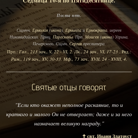
Седмица 10-я по Пятидесятнице.
Поста нет.
Сщмчч.
Ермолая
(
икона
),
Ермиппа
и
Ермократа
, иереев
Никомидийских. Прмц.
Параскевы
. Прп.
Моисея
(
икона
) Угрина,
Печерского. Сщмч.
Сергия
пресвитера.
Прп.:
Гал., 213 зач., V, 22 - VI, 2.
Лк., 24 зач., VI, 17-23
. Ряд.:
Рим., 119 зач., XV, 30-33.
Мф., 73 зач., XVII, 24 - XVIII, 4.
Святые отцы говорят
"Если кто окажет неполное раскаяние, то и
краткого и малого Он не отвергает; даже и за него
назначает великую награду."
✝️ свт. Иоанн Златоуст