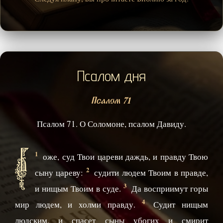
Псалом дня
Псалом 71
Псалом 71. О Соломоне, псалом Давиду.
Б
1
оже, суд Твои цареви даждь, и правду Твою
2
сыну цареву:
судити людем Твоим в правде,
3
и нищым Твоим в суде.
Да восприимут горы
4
мир людем, и холми правду.
Судит нищым
людским, и спасет сыны убогих и смирит