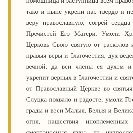
помощница и заступница всем право
тако и ныне укрепи нас твердо и н
веру православную, согрей сердц
Пречистей Его Матери. Умоли Хри
Церковь Свою святую от расколов и
правыя веры и благочестия, дух вед
вечной, да вси члены ея духом и
укрепит верных в благочестии и свя
от Православный Церкве во святыя 
Слуцка похвало и радосте, умоли Гос
грады и веси Малыя, Белыя и Великая
огня, нашествия иноплеменны
смертоносныя язвы, да низпосле