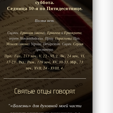
суббота.
Седмица 10-я по Пятидесятнице.
Поста нет.
Сщмчч.
Ермолая
(
икона
),
Ермиппа
и
Ермократа
,
иереев Никомидийских. Прмц.
Параскевы
. Прп.
Моисея
(
икона
) Угрина, Печерского. Сщмч.
Сергия
пресвитера.
Прп.:
Гал., 213 зач., V, 22 - VI, 2.
Лк., 24 зач., VI,
17-23
. Ряд.:
Рим., 119 зач., XV, 30-33.
Мф., 73
зач., XVII, 24 - XVIII, 4.
Святые отцы говорят
"<Болезнь> для духовной моей части