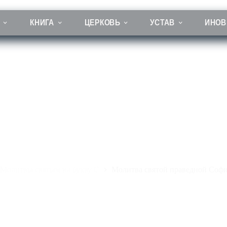
КНИГА
ЦЕРКОВЬ
УСТАВ
ИНОВ
Молитва святой праведной Софии, княгини Слуцкой
Молитвы святым на букву С
Молитва святой праведной Софи