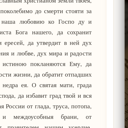
славным христианом земли твоея,
епоколебимо до смерти стояти за
а наша любовию ко Госпо ду и
ста Бога нашего, да сохранит
 ересей, да утвердит в ней дух
ения и любве, дух мира и радости
 истиною покланяются Ему, да
тости жизни, да обратит отпадших
недра ея. О святая мати, града
пода, да избавит град твой и вся
 России от глада, труса, потопа,
х и междоусобныя брани, от
т правителем нашим усердие,