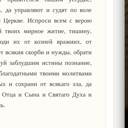
ь, да управляют и судят по воле
я Церкве. Испроси всем с верою
 твоих мирное житие, тишину,
юди их от козней вражиих, от
от всякия скорби и нужды, обрати
руй заблудшим истины познание,
благодатными твоими молитвами
х и сохрани от всякаго зла, да
 Отца и Сына и Святаго Духа и
ь.