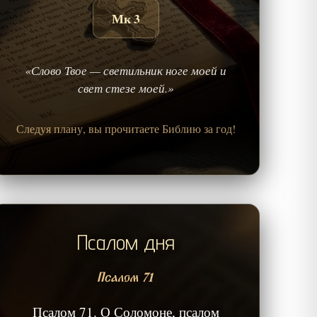
Мк 3
«Слово Твое — светильник ноге моей и
свет стезе моей.»
Следуя плану, вы прочитаете Библию за год!
Псалом дня
Псалом 71
Псалом 71. О Соломоне, псалом