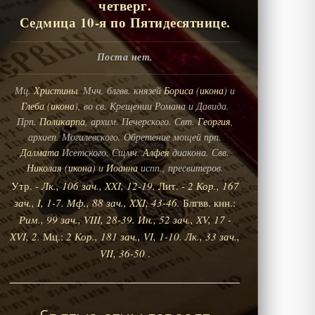
четверг.
Седмица 10-я по Пятидесятнице.
Поста нет.
Мц.
Христины
. Мчч. блгвв. князей
Бориса
(
икона
) и
Глеба
(
икона
), во св. Крещении Романа и Давида.
Прп.
Поликарпа
, архим. Печерского. Свт.
Георгия
,
архиеп. Могилевского. Обретение мощей прп.
Далмата
Исетского. Сщмч.
Алфея
диакона. Свв.
Николая
(
икона
) и
Иоанна
испп., пресвитеров.
Утр. -
Лк., 106 зач., XXI, 12-19.
Лит. -
2 Кор., 167
зач., I, 1-7.
Мф., 88 зач., XXI, 43-46.
Блгвв. кнн.:
Рим., 99 зач., VIII, 28-39.
Ин., 52 зач., XV, 17 -
XVI, 2.
Мц.:
2 Кор., 181 зач., VI, 1-10.
Лк., 33 зач.,
VII, 36-50
.