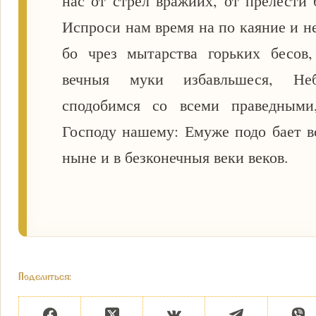
нас от стрел вражиих, от прелести 
Испроси нам время на по каяние и н
бо чрез мытарства горьких бесов,
вечныя муки избавльшеся, Неб
сподобимся со всеми праведными
Господу нашему: Емуже подо бает вс
ныне и в безконечныя веки веков.
Поделиться: