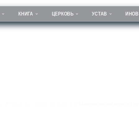
КНИГА
ЦЕРКОВЬ
УСТАВ
ИНОВ
Молитва святой царице Грузинской Тамаре
ту
Молитвы святым на букву Т
Молитва святой царице Гру