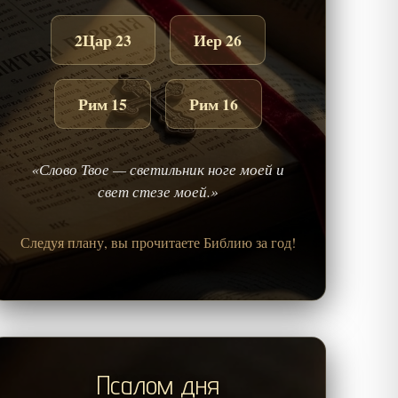
2Цар 23
Иер 26
Рим 15
Рим 16
«Слово Твое — светильник ноге моей и
свет стезе моей.»
Следуя плану, вы прочитаете Библию за год!
Псалом дня