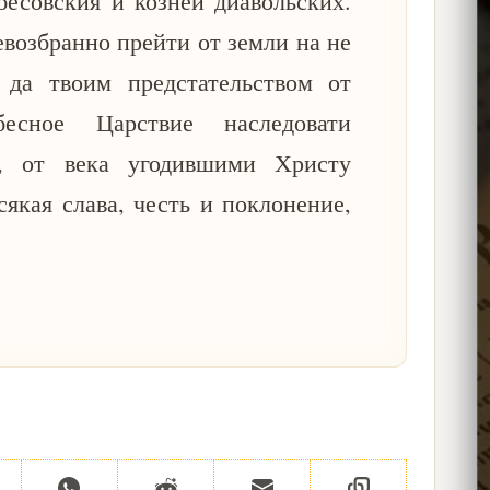
бесовския и козней диавольских.
евозбранно прейти от земли на не
 да твоим предстательством от
есное Царствие наследовати
, от века угодившими Христу
якая слава, честь и поклонение,