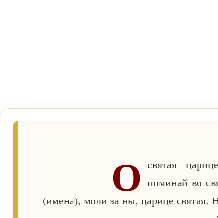
О
святая цариц
поминай во св
(имена), моли за ны, царице святая. 