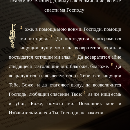
Псалом 69. В конец, Давиду в воспоминание, во еже
спасти мя Господу.
Б
2
оже, в помощь мою вонми, Господи, помощи
3
ми потщися.
Да постыдятся и посрамятся
ищущии душу мою, да возвратятся вспять и
4
постыдятся хотящии ми злая.
Да возвратятся абие
5
стыдящеся глаголющии ми: благоже, благоже.
Да
возрадуются и возвеселятся о Тебе вси ищущии
Тебе, Боже, и да глаголют выну, да возвеличится
6
Господь, любящии спасение Твое:
аз же нищ есмь
и убог, Боже, помози ми: Помощник мои и
Избавитель мои еси Ты, Господи, не закосни.