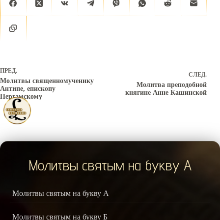
ПРЕД.
СЛЕД.
Молитвы священномученику
Молитва преподобной
Антипе, епископу
княгине Анне Кашинской
Пергамскому
Молитвы святым на букву А
Молитвы святым на букву А
Молитвы святым на букву Б