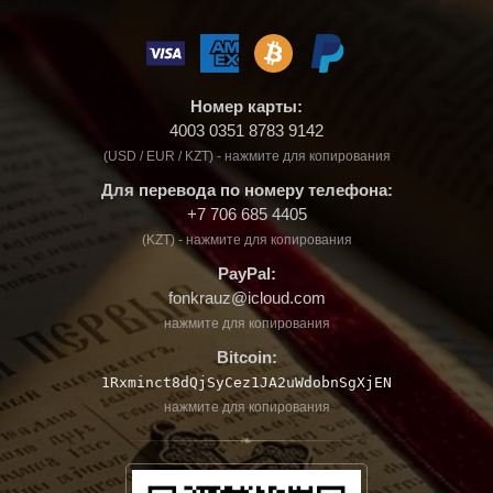
Номер карты:
4003 0351 8783 9142
(USD / EUR / KZT) - нажмите для копирования
Для перевода по номеру телефона:
+7 706 685 4405
(KZT) - нажмите для копирования
PayPal:
fonkrauz@icloud.com
нажмите для копирования
Bitcoin:
1Rxminct8dQjSyCez1JA2uWdobnSgXjEN
нажмите для копирования
❧