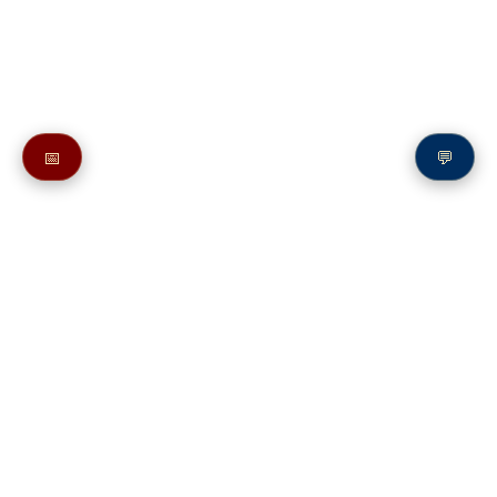
📅
💬
Также в молитвослове:
Молитва Пресвятой Богородице перед Ея иконой, именуемой
«Абалацкая»
Молитвы святым на букву А
Молитва преподобному Аврамию Галичскому, Городецкому,
Чухломскому чудотворцу
Молитвы святым на букву А