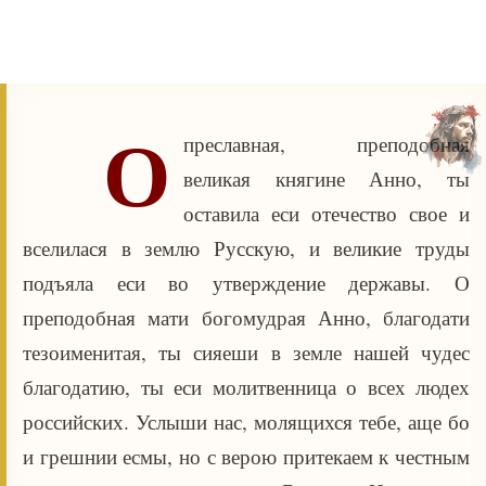
О
преславная, преподобная
великая княгине Анно, ты
оставила еси отечество свое и
вселилася в землю Русскую, и великие труды
подъяла еси во утверждение державы. О
преподобная мати богомудрая Анно, благодати
тезоименитая, ты сияеши в земле нашей чудес
благодатию, ты еси молитвенница о всех людех
российских. Услыши нас, молящихся тебе, аще бо
и грешнии есмы, но с верою притекаем к честным