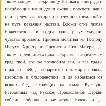
твоим мощем — сокровищу Великаго Новграда и
погибающия наши души оживи, просвети наша
очи сердечныя, исторгни из глубины греховной и
на путь покаяния настави. Вложи огнь любве
Божественныя в сердца наши, разум умудри,
чувства просвети. Принеси молитвы ко Господу
Иисусу Христу и Пречистей Его Матери, да
твоим предстательством сохранят невредимым
град твой, его же возлюбила еси, и вся грады
страны нашей, да воцарятся в них мир и правда,
изобилие и благоденствие, и да избавимся от
всяких бед, находящих на землю Русскую.
Разсеянных чад Русской Православной Церкви
собери любовию и молитвою твоею, и да