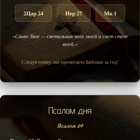
2Цар 24
Иер 27
Мк 1
«Слово Твое — светильник ноге моей и свет стезе
моей.»
Следуя плану, вы прочитаете Библию за год!
Псалом дня
Псалом 69