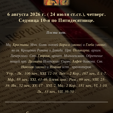
6 августа 2026 г. ( 24 июля ст.ст.), четверг.
Седмица 10-я по Пятидесятнице.
Поста нет.
Мц.
Христины
. Мчч. блгвв. князей
Бориса
(
икона
) и
Глеба
(
икона
),
во св. Крещении Романа и Давида. Прп.
Поликарпа
, архим.
Печерского. Свт.
Георгия
, архиеп. Могилевского. Обретение
мощей прп.
Далмата
Исетского. Сщмч.
Алфея
диакона. Свв.
Николая
(
икона
) и
Иоанна
испп., пресвитеров.
Утр. -
Лк., 106 зач., XXI, 12-19.
Лит. -
2 Кор., 167 зач., I, 1-7.
Мф., 88 зач., XXI, 43-46.
Блгвв. кнн.:
Рим., 99 зач., VIII, 28-
39.
Ин., 52 зач., XV, 17 - XVI, 2.
Мц.:
2 Кор., 181 зач., VI, 1-10.
Лк., 33 зач., VII, 36-50
.