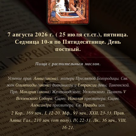
7 августа 2026 г. ( 25 июля ст.ст.), пятница.
Седмица 10-я по Пятидесятнице. День
постный.
Пища с растительным маслом.
Успение прав.
Анны
(
икона
), матери Пресвятой Богородицы. Свв.
жен
Олимпиады
(
икона
) диакониссы и
Евпраксии
девы, Тавеннской.
Прп.
Макария
(
икона
) Желтоводского, Унженского. Память
V
Вселенского Собора
. Сщмч.
Николая
пресвитера. Сщмч.
Александра
пресвитера. Св.
Ираиды
исп.
2 Кор., 169 зач., I, 12-20.
Мф., 91 зач., XXII, 23-33.
Прав.
Анны:
Гал., 210 зач. (от полу́), IV, 22-31.
Лк., 36 зач., VIII,
16-21.