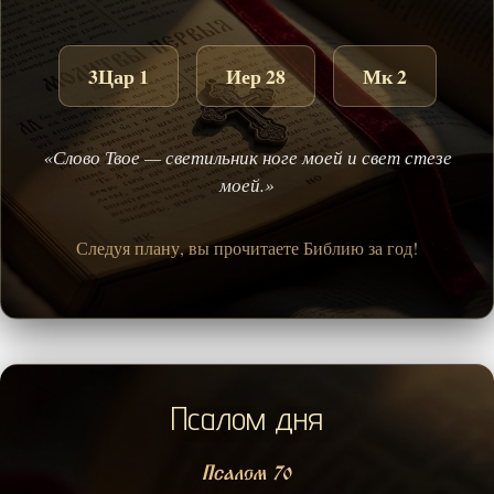
3Цар 1
Иер 28
Мк 2
«Слово Твое — светильник ноге моей и свет стезе
моей.»
Следуя плану, вы прочитаете Библию за год!
Псалом дня
Псалом 70