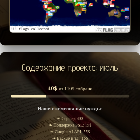
Содержание проекта: июль
40$
из 110$ собрано
Наши ежемесячные нужды:
❧ Сервер: 45$
❧ Поддержка SSL: 15$
❧ Google AI API: 35$
❧ Backup и тд.: 15$