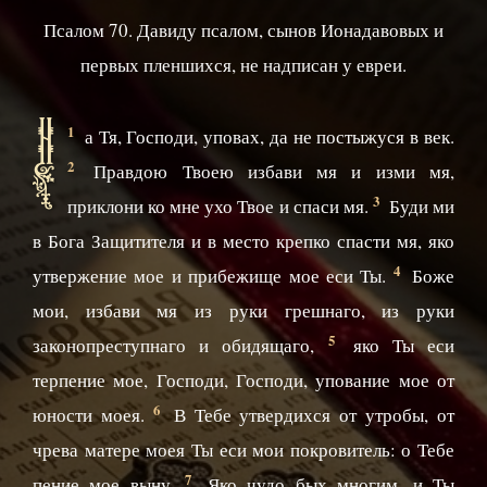
Псалом 70. Давиду псалом, сынов Ионадавовых и
первых пленшихся, не надписан у евреи.
Н
1
а Тя, Господи, уповах, да не постыжуся в век.
2
Правдою Твоею избави мя и изми мя,
3
приклони ко мне ухо Твое и спаси мя.
Буди ми
в Бога Защитителя и в место крепко спасти мя, яко
4
утвержение мое и прибежище мое еси Ты.
Боже
мои, избави мя из руки грешнаго, из руки
5
законопреступнаго и обидящаго,
яко Ты еси
терпение мое, Господи, Господи, упование мое от
6
юности моея.
В Тебе утвердихся от утробы, от
чрева матере моея Ты еси мои покровитель: о Тебе
7
пение мое выну.
Яко чудо бых многим, и Ты