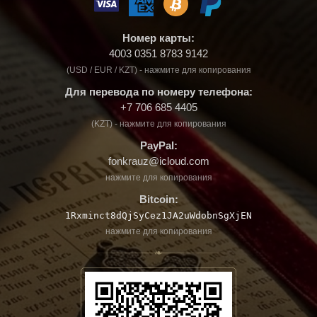
Номер карты:
4003 0351 8783 9142
(USD / EUR / KZT) - нажмите для копирования
Для перевода по номеру телефона:
+7 706 685 4405
(KZT) - нажмите для копирования
PayPal:
fonkrauz@icloud.com
нажмите для копирования
Bitcoin:
1Rxminct8dQjSyCez1JA2uWdobnSgXjEN
нажмите для копирования
❧