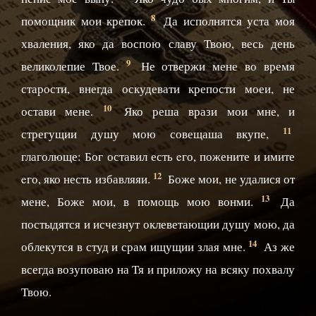
8
помощник мои крепок.
Да исполнятся уста моя
хваления, яко да воспою славу Твою, весь день
9
великолепие Твое.
Не отвержи мене во время
старости, внегда оскудевати крепости моеи, не
10
остави мене.
Яко реша врази мои мне, и
11
стрегущии душу мою совещаша вкупе,
глаголюще: Бог оставил есть eго, пожените и имите
12
eго, яко несть избавляяи.
Боже мои, не удалися от
13
мене, Боже мои, в помощь мою вонми.
Да
постыдятся и исчезнут оклеветающии душу мою, да
14
облекутся в студ и срам ищущии злая мне.
Аз же
всегда возуповаю на Тя и приложу на всяку похвалу
Твою.