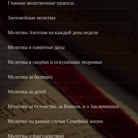
Главные молитвенные правила
Заупокойные молитвы
Молитвы Ангелам на каждый день недели
Молитвы в памятные даты
Молитвы в скорбях и искушениях творимые
Молитвы за болящих
Молитвы за детей
Молитвы за Отечество, за Воинов, и о Заключенных
Молитвы на разные случаи Семейной жизни
Молитвы о благоденствии