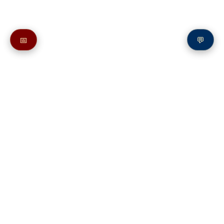
📅
💬
Также в молитвослове:
Молитва о принятии правильного решения
Молитвы редкие и различные
Молитва до и после чтения Евангелия
Молитвы редкие и различные
Молитва ко Пресвятой Богородице от человека, собирающегося в
путь
Молитвы редкие и различные