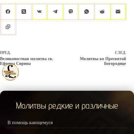
ПРЕД.
СЛЕД.
Великопостная молитва св.
Молитвы ко Пресвятой
Ефрема Сирина
Богородице
Молитвы редкие и различные
В помощь кающемуся