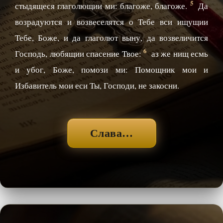
5
стыдящеся глаголющии ми: благоже, благоже.
Да
возрадуются и возвеселятся о Тебе вси ищущии
Тебе, Боже, и да глаголют выну, да возвеличится
6
Господь, любящии спасение Твое:
аз же нищ есмь
и убог, Боже, помози ми: Помощник мои и
Избавитель мои еси Ты, Господи, не закосни.
Слава…