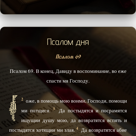
Псалом дня
Псалом 69
Псалом 69. В конец, Давиду в воспоминание, во еже
спасти мя Господу.
Б
2
оже, в помощь мою вонми, Господи, помощи
3
ми потщися.
Да постыдятся и посрамятся
ищущии душу мою, да возвратятся вспять и
4
постыдятся хотящии ми злая.
Да возвратятся абие