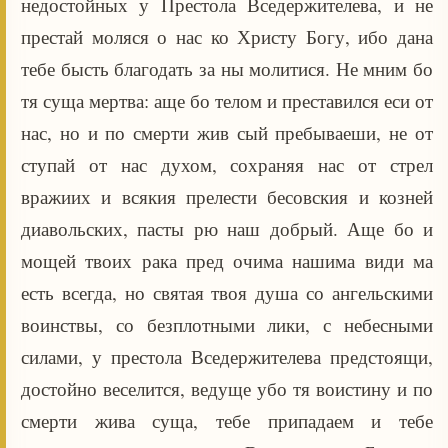
недостойных у Престола Вседержителева, и не
престай моляся о нас ко Христу Богу, ибо дана
тебе бысть благодать за ны молитися. Не мним бо
тя суща мертва: аще бо телом и преставился еси от
нас, но и по смерти жив сый пребываеши, не от
ступай от нас духом, сохраняя нас от стрел
вражиих и всякия прелести бесовския и козней
диавольских, пасты рю наш добрый. Аще бо и
мощей твоих рака пред очима нашима види ма
есть всегда, но святая твоя душа со ангельскими
воинствы, со безплотными лики, с небесными
силами, у престола Вседержителева предстоящи,
достойно веселится, ведуще убо тя воистину и по
смерти жива суща, тебе припадаем и тебе