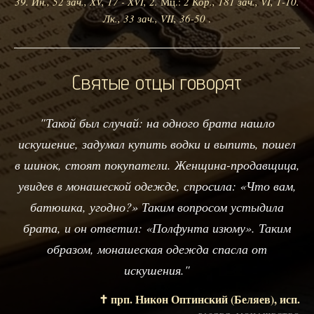
39.
Ин., 52 зач., XV, 17 - XVI, 2.
Мц.:
2 Кор., 181 зач., VI, 1-10.
Лк., 33 зач., VII, 36-50
.
Святые отцы говорят
"Такой был случай: на одного брата нашло
искушение, задумал купить водки и выпить, пошел
в шинок, стоят покупатели. Женщина-продавщица,
увидев в монашеской одежде, спросила: «Что вам,
батюшка, угодно?» Таким вопросом устыдила
брата, и он ответил: «Полфунта изюму». Таким
образом, монашеская одежда спасла от
искушения."
✝️ прп. Никон Оптинский (Беляев), исп.