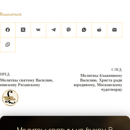
Поделиться:
СЛЕД.
ПРЕД.
Молитвы блаженному
Молитвы святому Василию,
Василию, Христа ради
епископу Рязанскому
юродивому, Московскому
чудотворцу
Молитвы святым на букву В