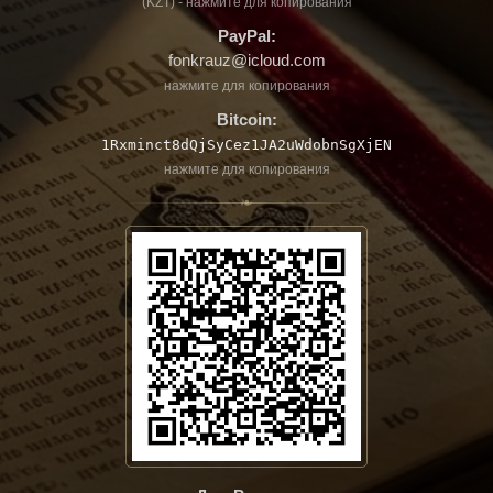
(KZT) - нажмите для копирования
PayPal:
fonkrauz@icloud.com
нажмите для копирования
Bitcoin:
1Rxminct8dQjSyCez1JA2uWdobnSgXjEN
нажмите для копирования
❧