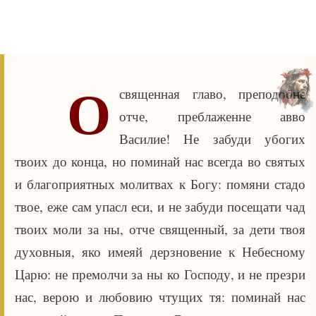
О
священная главо, преподобне
отче, преблаженне авво
Василие! Не забуди убогих
твоих до конца, но поминай нас всегда во святых
и благоприятных молитвах к Богу: помяни стадо
твое, еже сам упасл еси, и не забуди посещати чад
твоих моли за ны, отче священный, за дети твоя
духовныя, яко имеяй дерзновение к Небесному
Царю: не премолчи за ны ко Господу, и не презри
нас, верою и любовию чтущих тя: поминай нас