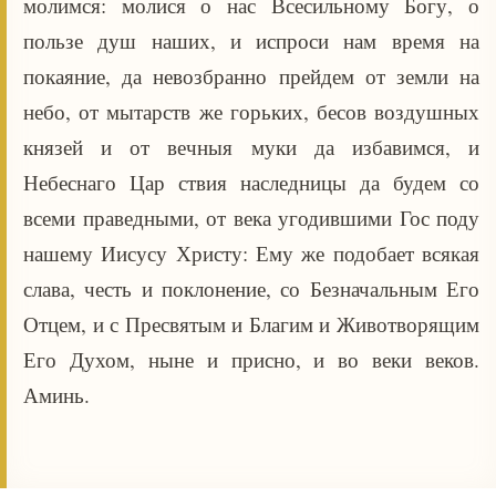
молимся: молися о нас Всесильному Богу, о
пользе душ наших, и испроси нам время на
покаяние, да невозбранно прейдем от земли на
небо, от мытарств же горьких, бесов воздушных
князей и от вечныя муки да избавимся, и
Небеснаго Цар ствия наследницы да будем со
всеми праведными, от века угодившими Гос поду
нашему Иисусу Христу: Ему же подобает всякая
слава, честь и поклонение, со Безначальным Его
Отцем, и с Пресвятым и Благим и Животворящим
Его Духом, ныне и присно, и во веки веков.
Аминь.