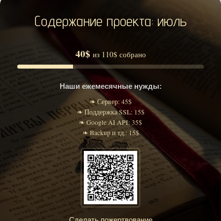
Содержание проекта: июль
40$
из 110$ собрано
Наши ежемесячные нужды:
❧ Сервер: 45$
❧ Поддержка SSL: 15$
❧ Google AI API: 35$
❧ Backup и тд.: 15$
Сделать пожертвование