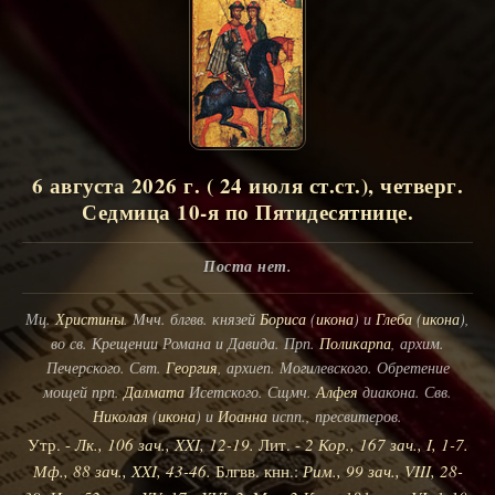
6 августа 2026 г. ( 24 июля ст.ст.), четверг.
Седмица 10-я по Пятидесятнице.
Поста нет.
Мц.
Христины
. Мчч. блгвв. князей
Бориса
(
икона
) и
Глеба
(
икона
),
во св. Крещении Романа и Давида. Прп.
Поликарпа
, архим.
Печерского. Свт.
Георгия
, архиеп. Могилевского. Обретение
мощей прп.
Далмата
Исетского. Сщмч.
Алфея
диакона. Свв.
Николая
(
икона
) и
Иоанна
испп., пресвитеров.
Утр. -
Лк., 106 зач., XXI, 12-19.
Лит. -
2 Кор., 167 зач., I, 1-7.
Мф., 88 зач., XXI, 43-46.
Блгвв. кнн.:
Рим., 99 зач., VIII, 28-