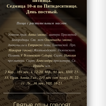
пятница.
Седмица 10-я по Пятидесятнице.
День постный.
Пища с растительным маслом.
Успение прав.
Анны
(
икона
), матери Пресвятой
Богородицы. Свв. жен
Олимпиады
(
икона
)
диакониссы и
Евпраксии
девы, Тавеннской. Прп.
Макария
(
икона
) Желтоводского, Унженского.
Память
V Вселенского Собора
. Сщмч.
Николая
пресвитера. Сщмч.
Александра
пресвитера. Св.
Ираиды
исп.
2 Кор., 169 зач., I, 12-20.
Мф., 91 зач., XXII, 23-
33.
Прав. Анны:
Гал., 210 зач. (от полу́), IV, 22-
31.
Лк., 36 зач., VIII, 16-21.
Святые отцы говорят