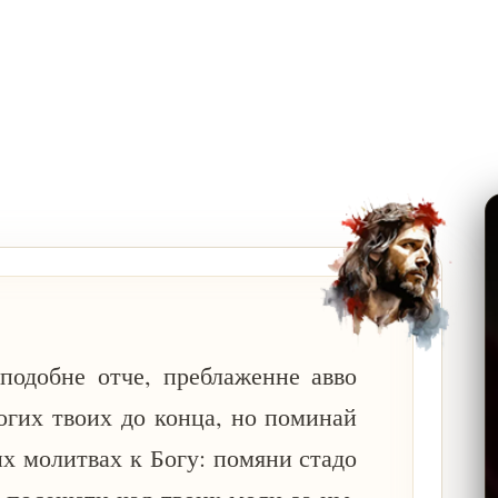
еподобне отче, преблаженне авво
огих твоих до конца, но поминай
ых молитвах к Богу: помяни стадо