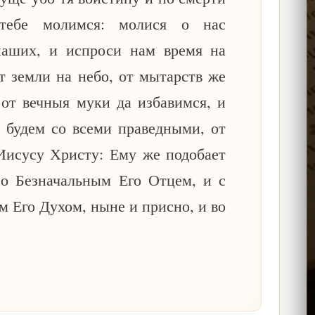
тебе молимся: молися о нас
наших, и испроси нам время на
т земли на небо, от мытарств же
 от вечныя муки да избавимся, и
 будем со всеми праведными, от
Иисусу Христу: Ему же подобает
 со Безначальным Его Отцем, и с
 Его Духом, ныне и присно, и во