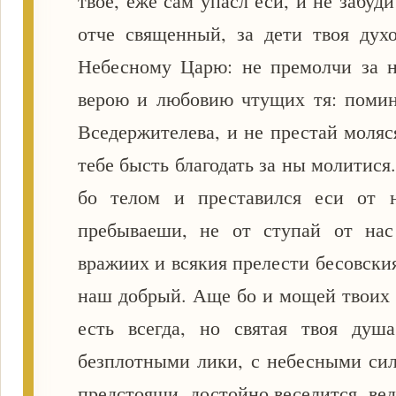
твое, еже сам упасл еси, и не забуд
отче священный, за дети твоя дух
Небесному Царю: не премолчи за н
верою и любовию чтущих тя: помин
Вседержителева, и не престай моляс
тебе бысть благодать за ны молитися
бо телом и преставился еси от 
пребываеши, не от ступай от нас
вражиих и всякия прелести бесовски
наш добрый. Аще бо и мощей твоих 
есть всегда, но святая твоя душ
безплотными лики, с небесными сил
предстоящи, достойно веселится, ве