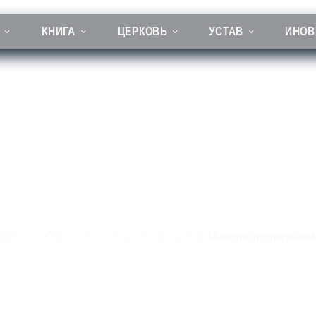
КНИГА
ЦЕРКОВЬ
УСТАВ
ИНОВ
Молитва преподобному Роману
лфавиту
Молитвы святым на букву Р
Молитва преподобно