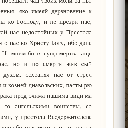
и посещати чад твоих моли за ны,
овныя, яко имеяй дерзновение к
ы ко Господу, и не презри нас,
ай нас недостойных у Престола
я о нас ко Христу Богу, ибо дана
. Не мним бо тя суща мертва: аще
нас, но и по смерти жив сый
 духом, сохраняя нас от стрел
я и козней диавольских, пасты рю
рака пред очима нашима види ма
а со ангельскими воинствы, со
ами, у престола Вседержителева
дуще убо тя воистину и по смерти