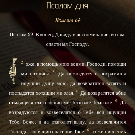
Псалом дня
Псалом 69
Псалом 69. В конец, Давиду в воспоминание, во еже
спасти мя Господу.
Б
2
оже, в помощь мою вонми, Господи, помощи
3
ми потщися.
Да постыдятся и посрамятся
ищущии душу мою, да возвратятся вспять и
4
постыдятся хотящии ми злая.
Да возвратятся абие
5
стыдящеся глаголющии ми: благоже, благоже.
Да
возрадуются и возвеселятся о Тебе вси ищущии
Тебе, Боже, и да глаголют выну, да возвеличится
6
Господь, любящии спасение Твое:
аз же нищ есмь