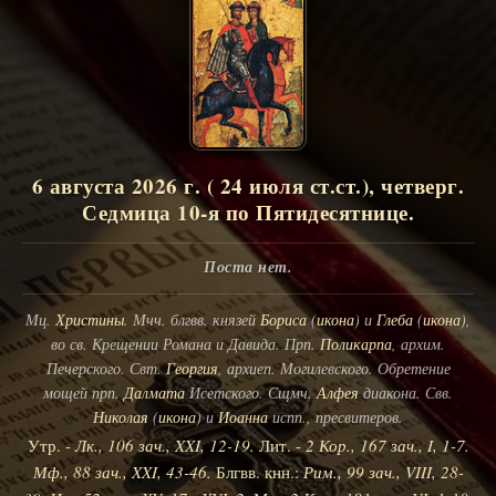
6 августа 2026 г. ( 24 июля ст.ст.), четверг.
Седмица 10-я по Пятидесятнице.
Поста нет.
Мц.
Христины
. Мчч. блгвв. князей
Бориса
(
икона
) и
Глеба
(
икона
),
во св. Крещении Романа и Давида. Прп.
Поликарпа
, архим.
Печерского. Свт.
Георгия
, архиеп. Могилевского. Обретение
мощей прп.
Далмата
Исетского. Сщмч.
Алфея
диакона. Свв.
Николая
(
икона
) и
Иоанна
испп., пресвитеров.
Утр. -
Лк., 106 зач., XXI, 12-19.
Лит. -
2 Кор., 167 зач., I, 1-7.
Мф., 88 зач., XXI, 43-46.
Блгвв. кнн.:
Рим., 99 зач., VIII, 28-