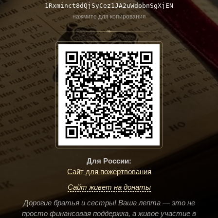
1Rxminct8dQjSyCez1JA2uWdobnSgXjEN
нажмите для копирования
❧
Для России:
Сайт для пожертвования
Сайт живет на донаты
Дорогие братья и сестры! Ваша лепта — это не
просто финансовая поддержка, а живое участие в