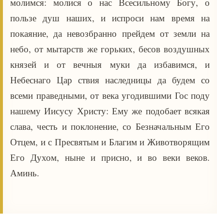
молимся: молися о нас Всесильному Богу, о
пользе душ наших, и испроси нам время на
покаяние, да невозбранно прейдем от земли на
небо, от мытарств же горьких, бесов воздушных
князей и от вечныя муки да избавимся, и
Небеснаго Цар ствия наследницы да будем со
всеми праведными, от века угодившими Гос поду
нашему Иисусу Христу: Ему же подобает всякая
слава, честь и поклонение, со Безначальным Его
Отцем, и с Пресвятым и Благим и Животворящим
Его Духом, ныне и присно, и во веки веков.
Аминь.