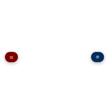
📅
💬
Также в молитвослове:
Молитва святому апостолу Павлу
Молитвы святым на букву П