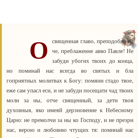
О
священная главо, преподобне от
че, преблаженне авво Павле! Не
забуди убогих твоих до конца,
но поминай нас всегда во святых и бла
гоприятных молитвах к Богу: помяни стадо твое,
еже сам упасл еси, и не забуди посещати чад твоих
моли за ны, отче священный, за дети твоя
духовныя, яко имеяй дерзновение к Небесному
Царю: не премолчи за ны ко Господу, и не презри
нас, верою и любовию чтущих тя: поминай нас