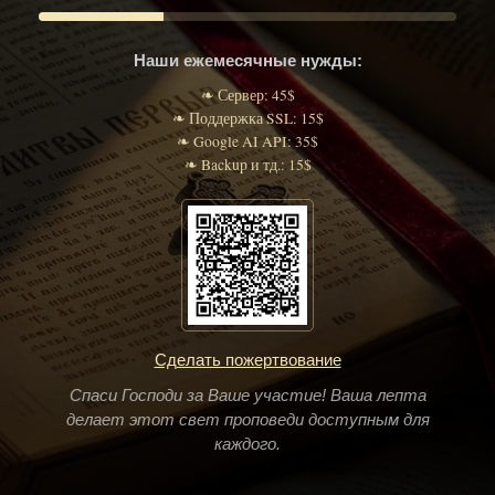
Наши ежемесячные нужды:
❧ Сервер: 45$
❧ Поддержка SSL: 15$
❧ Google AI API: 35$
❧ Backup и тд.: 15$
Сделать пожертвование
Спаси Господи за Ваше участие! Ваша лепта
делает этот свет проповеди доступным для
каждого.