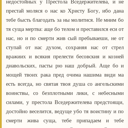
недостойных у Престола Вседержителева, и не
престай моляся о нас ко Христу Богу, ибо дана
тебе бысть благодать за ны молитися. Не мним бо
тя суща мертва: аще бо телом и преставился еси от
нас, но и по смерти жив сый пребываеши, не от
ступай от нас духом, сохраняя нас от стрел
вражиих и всякия прелести бесовския и козней
диавольских, пасты рю наш добрый. Аще бо и
мощей твоих рака пред очима нашима види ма
есть всегда, но святая твоя душа со ангельскими
воинствы, со безплотными лики, с небесными
силами, у престола Вседержителева предстоящи,
достойно веселится, ведуще убо тя воистину и по
смерти жива суща, тебе припадаем и тебе