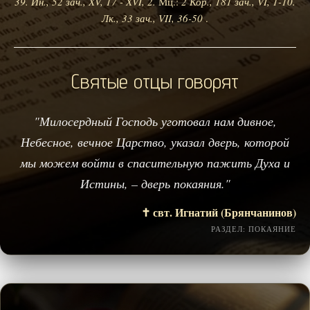
39.
Ин., 52 зач., XV, 17 - XVI, 2.
Мц.:
2 Кор., 181 зач., VI, 1-10.
Лк., 33 зач., VII, 36-50
.
Святые отцы говорят
"Милосердный Господь уготовал нам дивное,
Небесное, вечное Царство, указал дверь, которой
мы можем войти в спасительную пажить Духа и
Истины, – дверь покаяния."
✝️ свт. Игнатий (Брянчанинов)
РАЗДЕЛ: ПОКАЯНИЕ