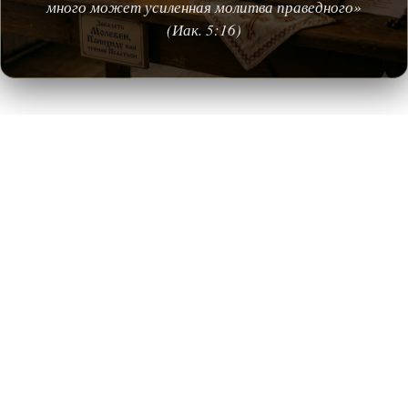
много может усиленная молитва праведного»
(Иак. 5:16)