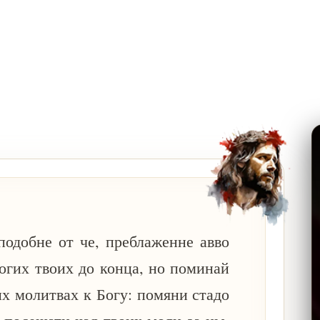
подобне от че, преблаженне авво
огих твоих до конца, но поминай
ых молитвах к Богу: помяни стадо