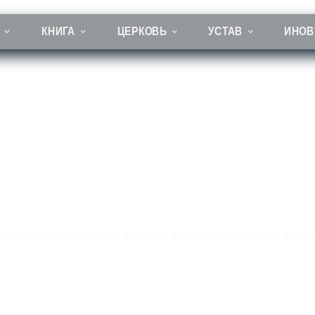
КНИГА
ЦЕРКОВЬ
УСТАВ
ИНОВ
ва преподобному Иоанну Многострадальному, Печерскому
вы святым на букву И
Молитва преподобному Иоанну Много