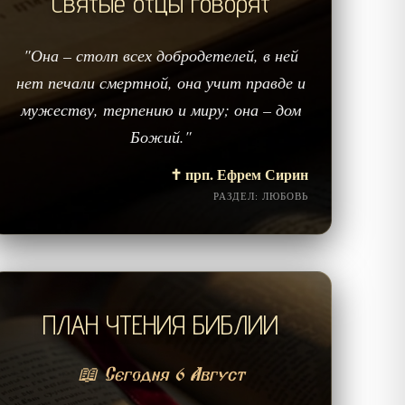
Святые отцы говорят
"Она – столп всех добродетелей, в ней
нет печали смертной, она учит правде и
мужеству, терпению и миру; она – дом
Божий."
✝️ прп. Ефрем Сирин
РАЗДЕЛ: ЛЮБОВЬ
ПЛАН ЧТЕНИЯ БИБЛИИ
📖 Сегодня 6 Август