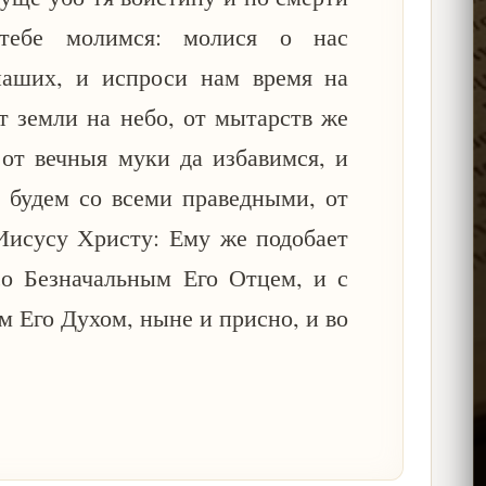
тебе молимся: молися о нас
наших, и испроси нам время на
т земли на небо, от мытарств же
 от вечныя муки да избавимся, и
 будем со всеми праведными, от
Иисусу Христу: Ему же подобает
 со Безначальным Его Отцем, и с
 Его Духом, ныне и присно, и во