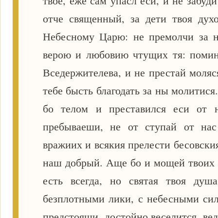
твое, еже сам упасл еси, и не забуд
отче священный, за дети твоя дух
Небесному Царю: не премолчи за н
верою и любовию чтущих тя: помин
Вседержителева, и не престай моляс
тебе бысть благодать за ны молитися
бо телом и преставился еси от 
пребываеши, не от ступай от нас
вражиих и всякия прелести бесовски
наш добрый. Аще бо и мощей твоих 
есть всегда, но святая твоя душ
безплотными лики, с небесными сил
предстоящи, достойно веселится, ве