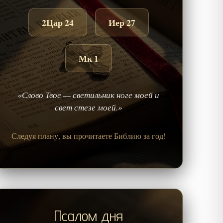
2Цар 24
Иер 27
Мк 1
«Слово Твое — светильник ноге моей и
свет стезе моей.»
Следуя плану, вы прочитаете Библию за год!
Псалом дня