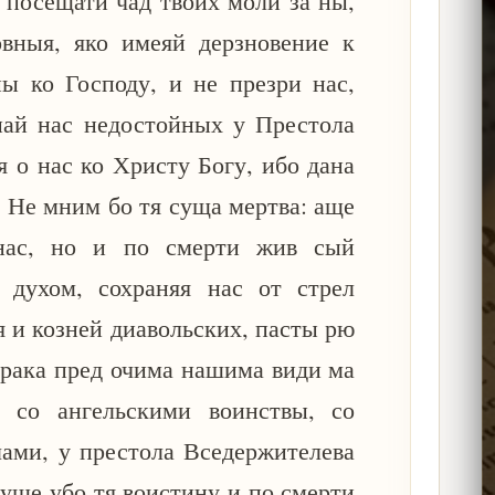
и посещати чад твоих моли за ны,
овныя, яко имеяй дерзновение к
ы ко Господу, и не презри нас,
ай нас недостойных у Престола
я о нас ко Христу Богу, ибо дана
. Не мним бо тя суща мертва: аще
нас, но и по смерти жив сый
 духом, сохраняя нас от стрел
я и козней диавольских, пасты рю
рака пред очима нашима види ма
а со ангельскими воинствы, со
ами, у престола Вседержителева
дуще убо тя воистину и по смерти