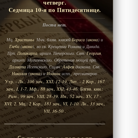
четверг.
Седмица 10-я по Пятидесятнице.
Поста нет.
Мц.
Христины
. Мчч. блгвв. князей
Бориса
(
икона
) и
Глеба
(
икона
), во св. Крещении Романа и Давида.
Прп.
Поликарпа
, архим. Печерского. Свт.
Георгия
,
архиеп. Могилевского. Обретение мощей прп.
Далмата
Исетского. Сщмч.
Алфея
диакона. Свв.
Николая
(
икона
) и
Иоанна
испп., пресвитеров.
Утр. -
Лк., 106 зач., XXI, 12-19.
Лит. -
2 Кор., 167
зач., I, 1-7.
Мф., 88 зач., XXI, 43-46.
Блгвв. кнн.:
Рим., 99 зач., VIII, 28-39.
Ин., 52 зач., XV, 17 -
XVI, 2.
Мц.:
2 Кор., 181 зач., VI, 1-10.
Лк., 33 зач.,
VII, 36-50
.