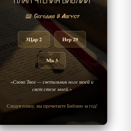
ПЛАН ЧТЕНИЯ БИБЛИИ
📖 Сегодня 8 Август
3Цар 2
Иер 29
Мк 3
«Слово Твое — светильник ноге моей и
свет стезе моей.»
Следуя плану, вы прочитаете Библию за год!