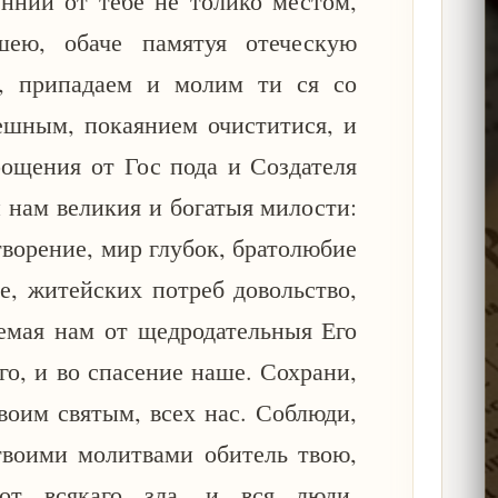
еннии от тебе не толико местом,
шею, обаче памятуя отеческую
, припадаем и молим ти ся со
ешным, покаянием очиститися, и
ощения от Гос пода и Создателя
и нам великия и богатыя милости:
творение, мир глубок, братолюбие
е, житейских потреб довольство,
уемая нам от щедродательныя Его
го, и во спасение наше. Сохрани,
воим святым, всех нас. Соблюди,
твоими молитвами обитель твою,
т всякаго зла, и вся люди,