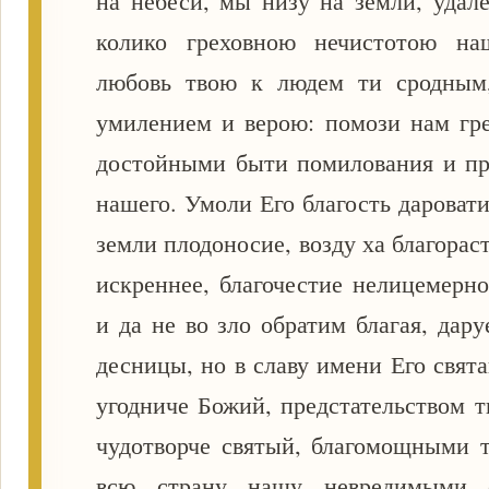
на небеси, мы низу на земли, удал
колико греховною нечистотою на
любовь твою к людем ти сродным
умилением и верою: помози нам гр
достойными быти помилования и пр
нашего. Умоли Его благость дароват
земли плодоносие, возду ха благорас
искреннее, благочестие нелицемерно
и да не во зло обратим благая, дар
десницы, но в славу имени Его свята
угодниче Божий, предстательством т
чудотворче святый, благомощными 
всю страну нашу невредимыми о