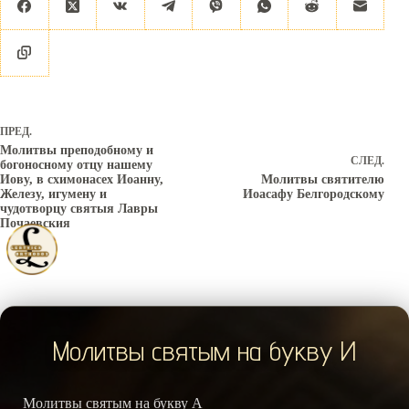
ПРЕД.
Молитвы преподобному и
СЛЕД.
богоносному отцу нашему
Иову, в схимонасех Иоанну,
Молитвы святителю
Железу, игумену и
Иоасафу Белгородскому
чудотворцу святыя Лавры
Почаевския
Молитвы святым на букву И
Молитвы святым на букву А