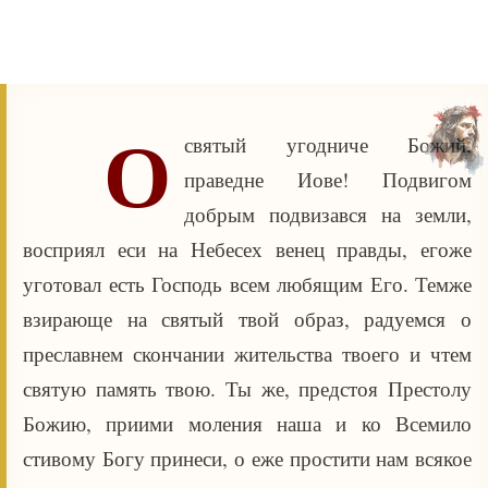
О
святый угодниче Божий,
праведне Иове! Подвигом
добрым подвизався на земли,
восприял еси на Небесех венец правды, егоже
уготовал есть Господь всем любящим Его. Темже
взирающе на святый твой образ, радуемся о
преславнем скончании жительства твоего и чтем
святую память твою. Ты же, предстоя Престолу
Божию, приими моления наша и ко Всемило
стивому Богу принеси, о еже простити нам всякое