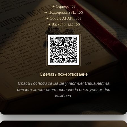
❧ Сервер: 45$
❧ Поддержка SSL: 15$
❧ Google AI API: 35$
❧ Backup и тд.: 15$
Сделать пожертвование
Спаси Господи за Ваше участие! Ваша лепта
делает этот свет проповеди доступным для
каждого.