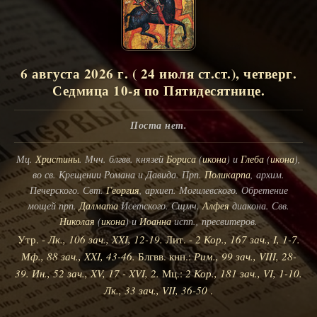
6 августа 2026 г. ( 24 июля ст.ст.), четверг.
Седмица 10-я по Пятидесятнице.
Поста нет.
Мц.
Христины
. Мчч. блгвв. князей
Бориса
(
икона
) и
Глеба
(
икона
),
во св. Крещении Романа и Давида. Прп.
Поликарпа
, архим.
Печерского. Свт.
Георгия
, архиеп. Могилевского. Обретение
мощей прп.
Далмата
Исетского. Сщмч.
Алфея
диакона. Свв.
Николая
(
икона
) и
Иоанна
испп., пресвитеров.
Утр. -
Лк., 106 зач., XXI, 12-19.
Лит. -
2 Кор., 167 зач., I, 1-7.
Мф., 88 зач., XXI, 43-46.
Блгвв. кнн.:
Рим., 99 зач., VIII, 28-
39.
Ин., 52 зач., XV, 17 - XVI, 2.
Мц.:
2 Кор., 181 зач., VI, 1-10.
Лк., 33 зач., VII, 36-50
.