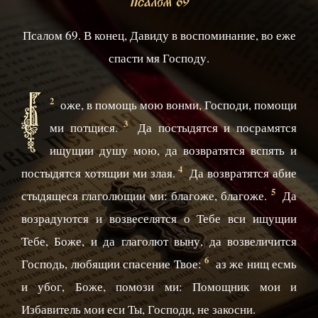
Псалом 69
Псалом 69. В конец, Давиду в воспоминание, во еже
спасти мя Господу.
Б
2
оже, в помощь мою вонми, Господи, помощи
3
ми потщися.
Да постыдятся и посрамятся
ищущии душу мою, да возвратятся вспять и
4
постыдятся хотящии ми злая.
Да возвратятся абие
5
стыдящеся глаголющии ми: благоже, благоже.
Да
возрадуются и возвеселятся о Тебе вси ищущии
Тебе, Боже, и да глаголют выну, да возвеличится
6
Господь, любящии спасение Твое:
аз же нищ есмь
и убог, Боже, помози ми: Помощник мои и
Избавитель мои еси Ты, Господи, не закосни.