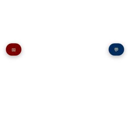
📅
💬
Также в молитвослове:
Молитвы святому праведному Иакову Боровичскому
Молитвы святым на букву И
Молитвы преподобному Иакову Железноборовскому
Молитвы святым на букву И