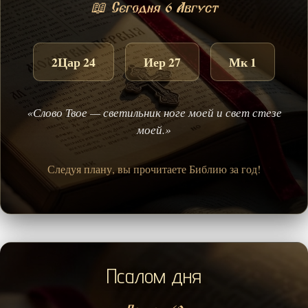
📖 Сегодня 6 Август
2Цар 24
Иер 27
Мк 1
«Слово Твое — светильник ноге моей и свет стезе
моей.»
Следуя плану, вы прочитаете Библию за год!
Псалом дня