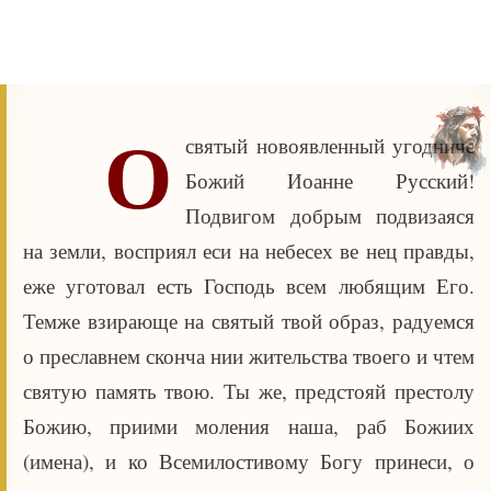
О
святый новоявленный угодниче
Божий Иоанне Русский!
Подвигом добрым подвизаяся
на земли, восприял еси на небесех ве нец правды,
еже уготовал есть Господь всем любящим Его.
Темже взирающе на святый твой образ, радуемся
о преславнем сконча нии жительства твоего и чтем
святую память твою. Ты же, предстояй престолу
Божию, приими моления наша, раб Божиих
(имена), и ко Всемилостивому Богу принеси, о