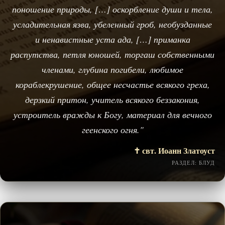
поношение природы, […] оскорбление души и тела,
усладительная язва, убеленный гроб, необузданные
и ненавистные уста ада, […] приманка
распутства, петля юношей, торгаш собственными
членами, глубина погибели, любимое
кораблекрушение, общее несчастье всякого греха,
дерзкий притон, учитель всякого беззакония,
устроитель вражды к Богу, материал для вечного
геенского огня."
✝️ свт. Иоанн Златоуст
РАЗДЕЛ: БЛУД