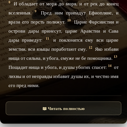
8
И обладает от моря до моря, и от рек до конец
9
вселенныя.
Пред ним припадут Ефиопляне, и
10
врази eго персть полижут.
Царие Фарсиистии и
острови дары принесут, царие Аравстии и Сава
11
дары приведут:
и поклонятся eму вси царие
12
земстии, вси языцы поработают eму.
Яко избави
13
нища от сильна, и убога, eмуже не бе помощника.
14
Пощадит нища и убога, и душы убогих спасет:
от
лихвы и от неправды избавит душы их, и честно имя
eго пред ними.
📖 Читать полностью