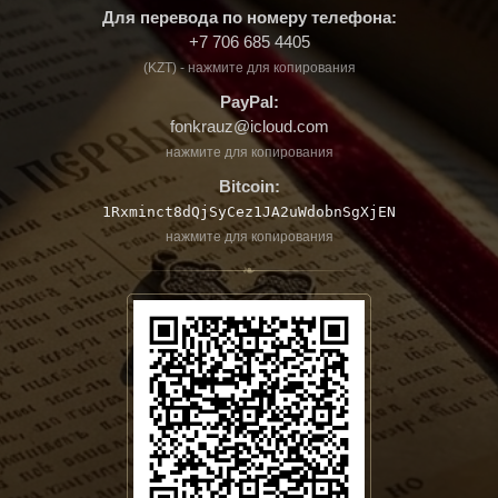
Для перевода по номеру телефона:
+7 706 685 4405
(KZT) - нажмите для копирования
PayPal:
fonkrauz@icloud.com
нажмите для копирования
Bitcoin:
1Rxminct8dQjSyCez1JA2uWdobnSgXjEN
нажмите для копирования
❧