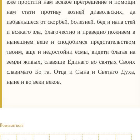
еже простити нам всякое прегрешение и помощи
нам стати противу козней диавольских, да
избавльшеся от скорбей, болезней, бед и напа стей
и всякаго зла, благочестно и праведно поживем в
нынешнем веце и сподобимся предстательством
твоим, аще и недостойни есмы, видети благая на
земли живых, славяще Единаго во святых Своих
славимаго Бо га, Отца и Сына и Святаго Духа,
ныне и во веки веков.
Поделиться: