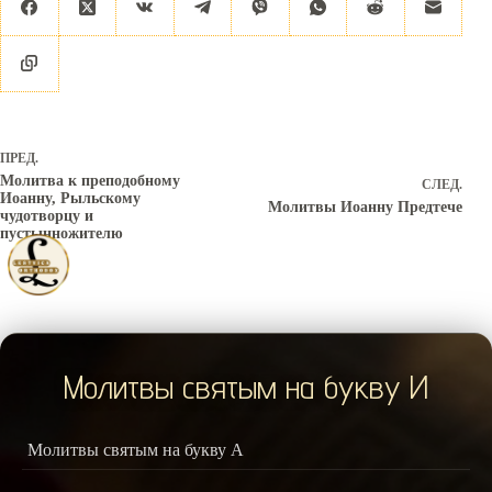
ПРЕД.
Молитва к преподобному
СЛЕД.
Иоанну, Рыльскому
Молитвы Иоанну Предтече
чудотворцу и
пустынножителю
Молитвы святым на букву И
Молитвы святым на букву А