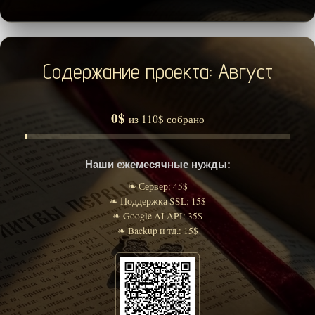
Содержание проекта: Август
0$
из 110$ собрано
Наши ежемесячные нужды:
❧ Сервер: 45$
❧ Поддержка SSL: 15$
❧ Google AI API: 35$
❧ Backup и тд.: 15$