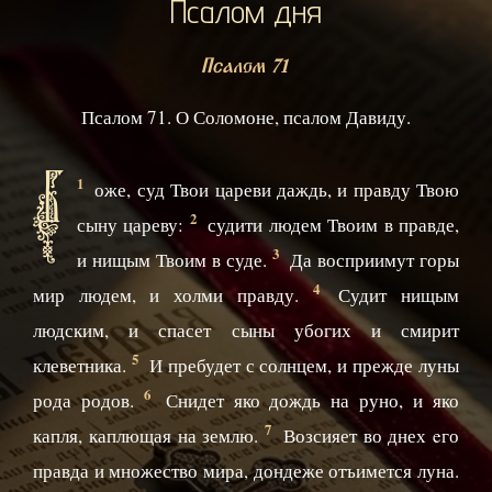
Псалом дня
Псалом 71
Псалом 71. О Соломоне, псалом Давиду.
Б
1
оже, суд Твои цареви даждь, и правду Твою
2
сыну цареву:
судити людем Твоим в правде,
3
и нищым Твоим в суде.
Да восприимут горы
4
мир людем, и холми правду.
Судит нищым
людским, и спасет сыны убогих и смирит
5
клеветника.
И пребудет с солнцем, и прежде луны
6
рода родов.
Снидет яко дождь на руно, и яко
7
капля, каплющая на землю.
Возсияет во днех eго
правда и множество мира, дондеже отъимется луна.