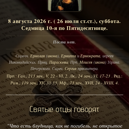
8 августа 2026 г. ( 26 июля ст.ст.), суббота.
Седмица 10-я по Пятидесятнице.
Поста нет.
Сщмчч.
Ермолая
(
икона
),
Ермиппа
и
Ермократа
, иереев
Никомидийских. Прмц.
Параскевы
. Прп.
Моисея
(
икона
) Угрина,
Печерского. Сщмч.
Сергия
пресвитера.
Прп.:
Гал., 213 зач., V, 22 - VI, 2.
Лк., 24 зач., VI, 17-23
. Ряд.:
Рим., 119 зач., XV, 30-33.
Мф., 73 зач., XVII, 24 - XVIII, 4.
Святые отцы говорят
"Что есть блудница, как не погибель, не открытое