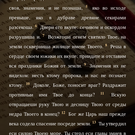
5
своя, знамения, и не познаша,
яко во исходе
превыше, яко в дубраве древяне секирами
6
разсекоша.
Двери eго вкупе: сечивом и оскордом
7
разрушиша и.
Возжгоша огнем святило Твое, на
8
земли оскверниша жилище имене Твоего.
Реша в
сердце своем южики их вкупе: приидите и отставим
9
вся праздники Божия от земли.
Знамения их не
видехом: несть ктому пророка, и нас не познает
10
ктому.
Доколе, Боже, поносит враг? Раздражит
11
противныи имя Твое до конца?
Вскую
отвращаеши руку Твою и десницу Твою от среды
12
недра Твоего в конец?
Бог же Царь наш прежде
13
века содела спасение посреде земли.
Ты утвердил
еси силою Твоею море, Ты стерл еси главы змиев в