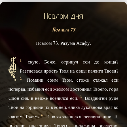
Псалом дня
Псалом 73
Псалом 73. Разума Асафу.
В
1
скую, Боже, отринул еси до конца?
Разгневася ярость Твоя на овцы пажити Твоея?
2
Помяни сонм Твои, eгоже стяжал еси
исперва, избавил еси жезлом достояния Твоего, гора
3
Сион сия, в неиже вселился еси.
Воздвигни руце
Твои на гордыни их в конец, елика лукавнова враг во
4
святем Твоем.
И восхвалишася ненавидящии Тя
посреде праздника Твоего, положиша знамения