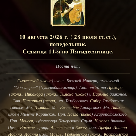
10 августа 2026 г. ( 28 июля ст.ст.),
понедельник.
Седмица 11-я по Пятидесятнице.
Поста нет.
Смоленской
(
икона
) иконы Божией Матери, именуемой
"Одигитрия" (Путеводительница). Апп. от 70-ти
Прохора
(
икона
),
Никанора
(
икона
),
Тимона
(
икона
) и
Пармена
диаконов.
Свт.
Питирима
(
икона
), еп. Тамбовского.
Собор
Тамбовских
святых. Мч.
Иулиана
. Мч.
Евстафия
Анкирского. Мч.
Акакия
,
иже в Милете Карийском. Прп.
Павла
(
икона
) Ксиропотамского.
Прп.
Моисея
, чудотворца Печерского. Сщмч.
Николая
диакона.
Прмч.
Василия
, прмцц.
Анастасии
и
Елены
, мчч.
Арефы
,
Иоанна
,
Иоанна
,
Иоанна
и мц.
Мавры
.
Гребневской
(
икона
),
Костромской