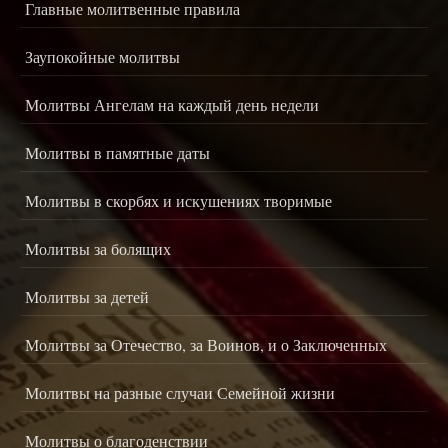
Главные молитвенные правила
Заупокойные молитвы
Молитвы Ангелам на каждый день недели
Молитвы в памятные даты
Молитвы в скорбях и искушениях творимые
Молитвы за болящих
Молитвы за детей
Молитвы за Отечество, за Воинов, и о Заключенных
Молитвы на разные случаи Семейной жизни
Молитвы о благоденствии