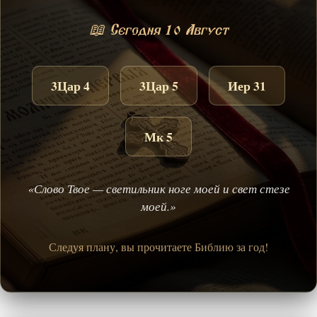
📖 Сегодня 10 Август
3Цар 4
3Цар 5
Иер 31
Мк 5
«Слово Твое — светильник ноге моей и свет стезе
моей.»
Следуя плану, вы прочитаете Библию за год!