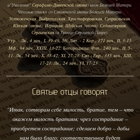
и"Умиление"
Серафимо-Дивеевской
(
икона
) икон Божией Матери.
Чтимые списки со Смоленской иконы Божией Матери:
Устюженская
,
Выдропусская
,
Христофоровская
,
Супрасльская
,
Югская
(
икона
),
Игрицкая
,
Шуйская
(
икона
),
Седмиезерная
,
Сергиевская
(в Троице-Сергиевой Лавре).
Утр. -
Лк., 4 зач., I, 39-49, 56.
Лит. -
2 Кор., 171 зач., II, 3-15.
Мф., 94 зач., XXIII, 13-22.
Богородицы:
Флп., 240 зач., II, 5-
11.
Лк., 54 зач., X, 38-42; XI, 27-28.
Свт.:
Евр., 335 зач., XIII,
17-21.
Лк., 24 зач., VI, 17-23
.
Святые отцы говорят
"Итак, сотворим себе милость, братие, тем – что
окажем милость братиям; чрез сострадание –
приобретем сострадание; сделаем добро – дабы
нам было благо: соответственное будет