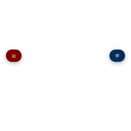
📅
💬
Также в молитвослове:
Перед началом Богослужения
Молитвы о вере
Молитва миссионера