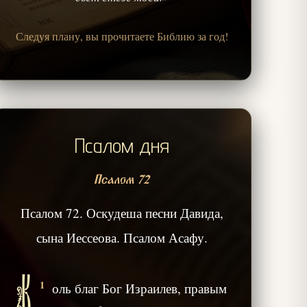
Следуя плану, вы прочитаете Библию за год!
Псалом дня
Псалом 72
Псалом 72. Оскудеша песни Давида,
сына Иессеова. Псалом Асафу.
К
1
оль благ Бог Израилев, правым