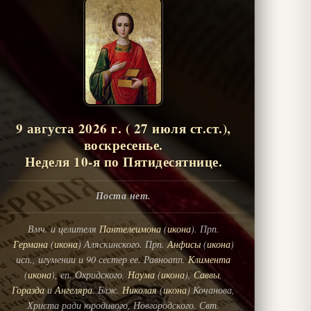
9 августа 2026 г. ( 27 июля ст.ст.),
воскресенье.
Неделя 10-я по Пятидесятнице.
Поста нет.
Вмч. и целителя
Пантелеимона
(
икона
). Прп.
Германа
(
икона
) Аляскинского. Прп.
Анфисы
(
икона
)
исп., игумении и 90 сестер ее. Равноапп.
Климента
(
икона
), еп. Охридского,
Наума
(
икона
),
Саввы
,
Горазда
и
Ангеляра
. Блж.
Николая
(
икона
) Кочанова,
Христа ради юродивого, Новгородского. Свт.