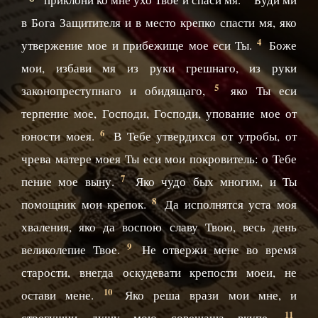
в Бога Защитителя и в место крепко спасти мя, яко
4
утвержение мое и прибежище мое еси Ты.
Боже
мои, избави мя из руки грешнаго, из руки
5
законопреступнаго и обидящаго,
яко Ты еси
терпение мое, Господи, Господи, упование мое от
6
юности моея.
В Тебе утвердихся от утробы, от
чрева матере моея Ты еси мои покровитель: о Тебе
7
пение мое выну.
Яко чудо бых многим, и Ты
8
помощник мои крепок.
Да исполнятся уста моя
хваления, яко да воспою славу Твою, весь день
9
великолепие Твое.
Не отвержи мене во время
старости, внегда оскудевати крепости моеи, не
10
остави мене.
Яко реша врази мои мне, и
11
стрегущии душу мою совещаша вкупе,