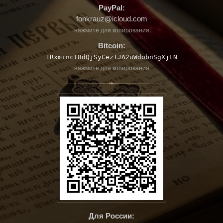
PayPal:
fonkrauz@icloud.com
нажмите для копирования
Bitcoin:
1Rxminct8dQjSyCez1JA2uWdobnSgXjEN
нажмите для копирования
❧
Для России: