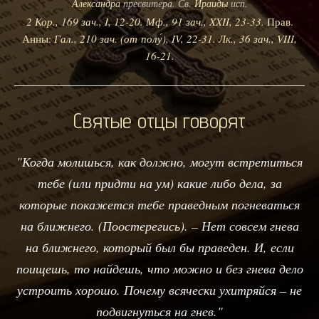
Александра
пресвитера. Св.
Ираиды
исп.
2 Кор., 169 зач., I, 12-20.
Мф., 91 зач., XXII, 23-33.
Прав.
Анны:
Гал., 210 зач. (от полу́), IV, 22-31.
Лк., 36 зач., VIII,
16-21.
Святые отцы говорят
"Когда молишься, как должно, могут встретиться
тебе (или придти на ум) какие либо дела, за
которые покажется тебе праведным погневаться
на ближнего. (Поостерегись). – Нет совсем гнева
на ближнего, который был бы праведен. И, если
поищешь, то найдешь, что можно и без гнева дело
устроить хорошо. Почему всячески ухитряйся – не
подвигнуться на гнев."