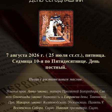
7 августа 2026 г. ( 25 июля ст.ст.), пятница.
Седмица 10-я по Пятидесятнице. День
постный.
Пища с растительным маслом.
Успение прав.
Анны
(
икона
), матери Пресвятой Богородицы. Свв.
жен
Олимпиады
(
икона
) диакониссы и
Евпраксии
девы, Тавеннской.
Прп.
Макария
(
икона
) Желтоводского, Унженского. Память
V
Вселенского Собора
. Сщмч.
Николая
пресвитера. Сщмч.