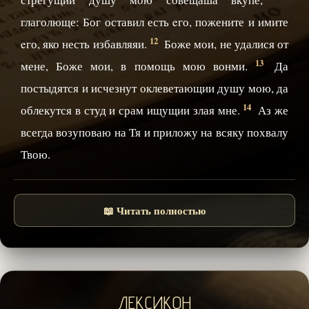
глаголюще: Бог оставил есть eго, пожените и имите
12
eго, яко несть избавляяи.
Боже мои, не удалися от
13
мене, Боже мои, в помощь мою вонми.
Да
постыдятся и исчезнут оклеветающии душу мою, да
14
облекутся в студ и срам ищущии злая мне.
Аз же
всегда возуповаю на Тя и приложу на всяку похвалу
Твою.
📖 Читать полностью
ЛЕКСИКОН