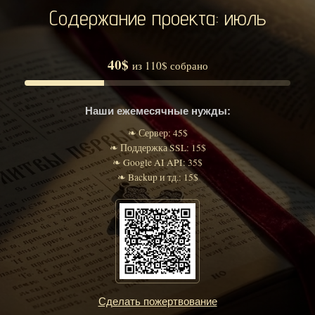
Содержание проекта: июль
40$
из 110$ собрано
Наши ежемесячные нужды:
❧ Сервер: 45$
❧ Поддержка SSL: 15$
❧ Google AI API: 35$
❧ Backup и тд.: 15$
Сделать пожертвование