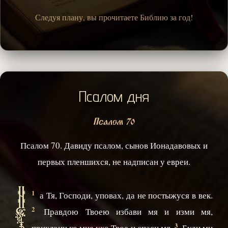
Следуя плану, вы прочитаете Библию за год!
Псалом дня
Псалом 70
Псалом 70. Давиду псалом, сынов Ионадавовых и
первых пленшихся, не надписан у евреи.
Н
1
а Тя, Господи, уповах, да не постыжуся в век.
2
Правдою Твоею избави мя и изми мя,
3
приклони ко мне ухо Твое и спаси мя.
Буди ми