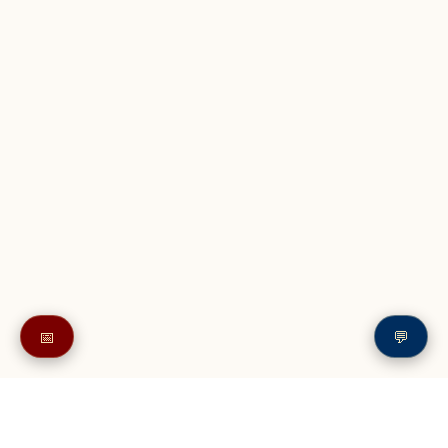
📅
💬
Также в читайте в разделе: