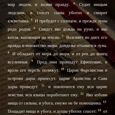
4
мир людем, и холми правду.
Судит нищым
людским, и спасет сыны убогих и смирит
5
клеветника.
И пребудет с солнцем, и прежде луны
6
рода родов.
Снидет яко дождь на руно, и яко
7
капля, каплющая на землю.
Возсияет во днех eго
правда и множество мира, дондеже отъимется луна.
8
И обладает от моря до моря, и от рек до конец
9
вселенныя.
Пред ним припадут Ефиопляне, и
10
врази eго персть полижут.
Царие Фарсиистии и
острови дары принесут, царие Аравстии и Сава
11
дары приведут:
и поклонятся eму вси царие
12
земстии, вси языцы поработают eму.
Яко избави
13
нища от сильна, и убога, eмуже не бе помощника.
14
Пощадит нища и убога, и душы убогих спасет:
от