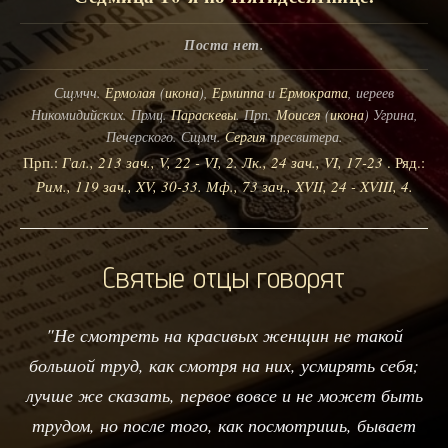
Поста нет.
Сщмчч.
Ермолая
(
икона
),
Ермиппа
и
Ермократа
, иереев
Никомидийских. Прмц.
Параскевы
. Прп.
Моисея
(
икона
) Угрина,
Печерского. Сщмч.
Сергия
пресвитера.
Прп.:
Гал., 213 зач., V, 22 - VI, 2.
Лк., 24 зач., VI, 17-23
. Ряд.:
Рим., 119 зач., XV, 30-33.
Мф., 73 зач., XVII, 24 - XVIII, 4.
Святые отцы говорят
"Не смотреть на красивых женщин не такой
большой труд, как смотря на них, усмирять себя;
лучше же сказать, первое вовсе и не может быть
трудом, но после того, как посмотришь, бывает