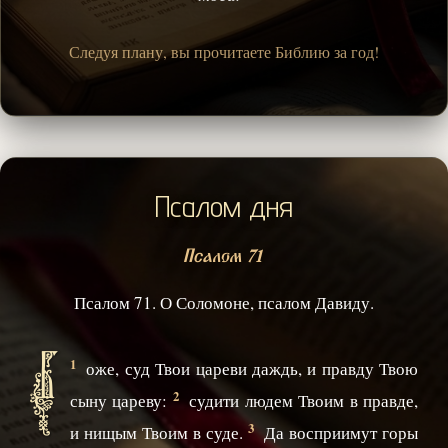
Следуя плану, вы прочитаете Библию за год!
Псалом дня
Псалом 71
Псалом 71. О Соломоне, псалом Давиду.
Б
1
оже, суд Твои цареви даждь, и правду Твою
2
сыну цареву:
судити людем Твоим в правде,
3
и нищым Твоим в суде.
Да восприимут горы