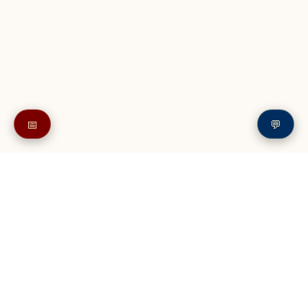
📅
💬
Также в читайте в разделе: