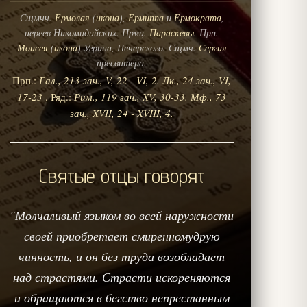
Сщмчч.
Ермолая
(
икона
),
Ермиппа
и
Ермократа
,
иереев Никомидийских. Прмц.
Параскевы
. Прп.
Моисея
(
икона
) Угрина, Печерского. Сщмч.
Сергия
пресвитера.
Прп.:
Гал., 213 зач., V, 22 - VI, 2.
Лк., 24 зач., VI,
17-23
. Ряд.:
Рим., 119 зач., XV, 30-33.
Мф., 73
зач., XVII, 24 - XVIII, 4.
Святые отцы говорят
"Молчаливый языком во всей наружности
своей приобретает смиренномудрую
чинность, и он без труда возобладает
над страстями. Страсти искореняются
и обращаются в бегство непрестанным