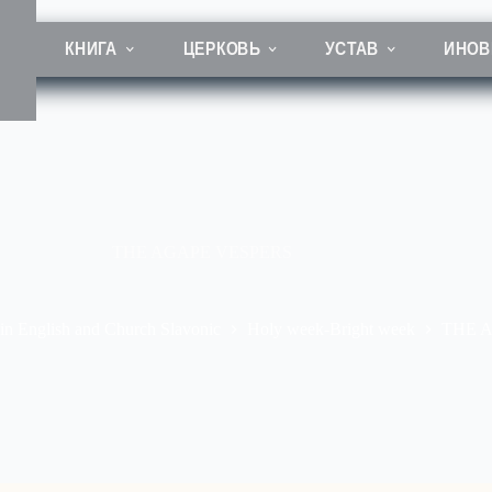
КНИГА
ЦЕРКОВЬ
УСТАВ
ИНОВ
THE AGAPE VESPERS
s in English and Church Slavonic
Holy week-Bright week
THE 