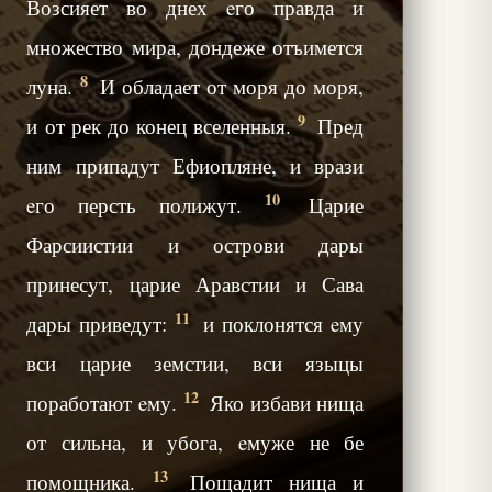
Возсияет во днех eго правда и
множество мира, дондеже отъимется
8
луна.
И обладает от моря до моря,
9
и от рек до конец вселенныя.
Пред
ним припадут Ефиопляне, и врази
10
eго персть полижут.
Царие
Фарсиистии и острови дары
принесут, царие Аравстии и Сава
11
дары приведут:
и поклонятся eму
вси царие земстии, вси языцы
12
поработают eму.
Яко избави нища
от сильна, и убога, eмуже не бе
13
помощника.
Пощадит нища и