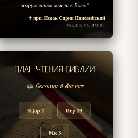
погружением мысли в Боге."
✝️ прп. Исаак Сирин Ниневийский
РАЗДЕЛ: МОЛЧАНИЕ
ПЛАН ЧТЕНИЯ БИБЛИИ
📖 Сегодня 8 Август
3Цар 2
Иер 29
Мк 3