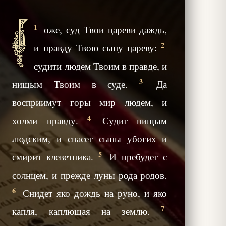
Б
1
оже, суд Твои цареви даждь,
2
и правду Твою сыну цареву:
судити людем Твоим в правде, и
3
нищым Твоим в суде.
Да
восприимут горы мир людем, и
4
холми правду.
Судит нищым
людским, и спасет сыны убогих и
5
смирит клеветника.
И пребудет с
солнцем, и прежде луны рода родов.
6
Снидет яко дождь на руно, и яко
7
капля, каплющая на землю.