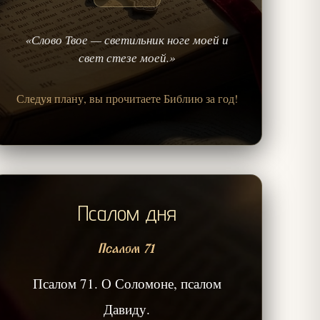
«Слово Твое — светильник ноге моей и
свет стезе моей.»
Следуя плану, вы прочитаете Библию за год!
Псалом дня
Псалом 71
Псалом 71. О Соломоне, псалом
Давиду.