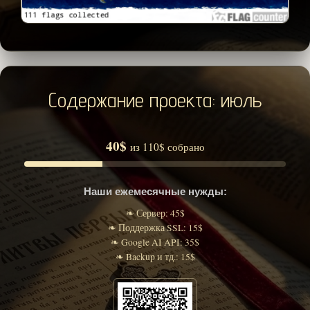
Содержание проекта: июль
40$
из 110$ собрано
Наши ежемесячные нужды:
❧ Сервер: 45$
❧ Поддержка SSL: 15$
❧ Google AI API: 35$
❧ Backup и тд.: 15$