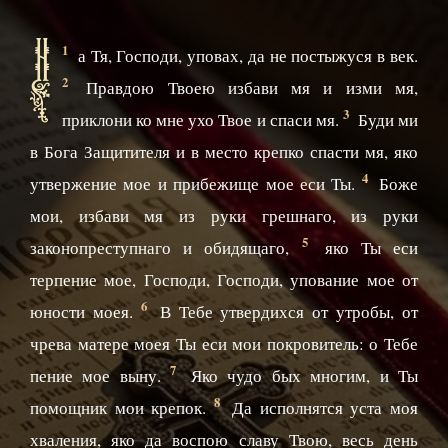
Н
1
а Тя, Господи, уповах, да не постыжуся в век.
2
Правдою Твоею избави мя и изми мя,
3
приклони ко мне ухо Твое и спаси мя.
Буди ми
в Бога Защитителя и в место крепко спасти мя, яко
4
утвержение мое и прибежище мое еси Ты.
Боже
мои, избави мя из руки грешнаго, из руки
5
законопреступнаго и обидящаго,
яко Ты еси
терпение мое, Господи, Господи, упование мое от
6
юности моея.
В Тебе утвердихся от утробы, от
чрева матере моея Ты еси мои покровитель: о Тебе
7
пение мое выну.
Яко чудо бых многим, и Ты
8
помощник мои крепок.
Да исполнятся уста моя
хваления, яко да воспою славу Твою, весь день