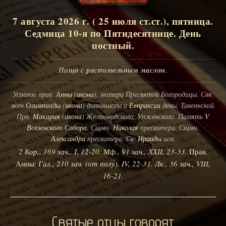
7 августа 2026 г. ( 25 июля ст.ст.), пятница.
Седмица 10-я по Пятидесятнице. День
постный.
Пища с растительным маслом.
Успение прав.
Анны
(
икона
), матери Пресвятой Богородицы. Свв.
жен
Олимпиады
(
икона
) диакониссы и
Евпраксии
девы, Тавеннской.
Прп.
Макария
(
икона
) Желтоводского, Унженского. Память
V
Вселенского Собора
. Сщмч.
Николая
пресвитера. Сщмч.
Александра
пресвитера. Св.
Ираиды
исп.
2 Кор., 169 зач., I, 12-20.
Мф., 91 зач., XXII, 23-33.
Прав.
Анны:
Гал., 210 зач. (от полу́), IV, 22-31.
Лк., 36 зач., VIII,
16-21.
Святые отцы говорят