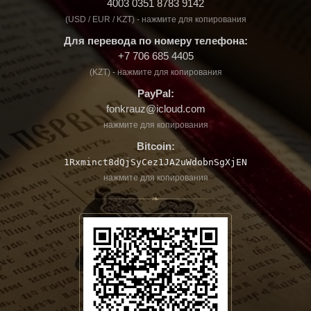
4003 0351 8783 9142
(USD / EUR / KZT) - нажмите для копирования
Для перевода по номеру телефона:
+7 706 685 4405
(KZT) - нажмите для копирования
PayPal:
fonkrauz@icloud.com
нажмите для копирования
Bitcoin:
1Rxminct8dQjSyCez1JA2uWdobnSgXjEN
нажмите для копирования
❧