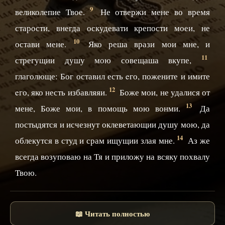
9
великолепие Твое.
Не отвержи мене во время
старости, внегда оскудевати крепости моеи, не
10
остави мене.
Яко реша врази мои мне, и
11
стрегущии душу мою совещаша вкупе,
глаголюще: Бог оставил есть eго, пожените и имите
12
eго, яко несть избавляяи.
Боже мои, не удалися от
13
мене, Боже мои, в помощь мою вонми.
Да
постыдятся и исчезнут оклеветающии душу мою, да
14
облекутся в студ и срам ищущии злая мне.
Аз же
всегда возуповаю на Тя и приложу на всяку похвалу
Твою.
📖 Читать полностью